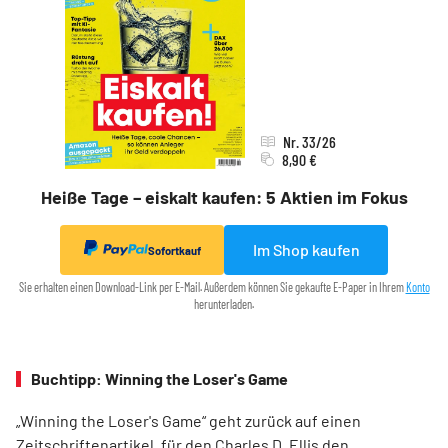
Nr. 33/26
8,90 €
Heiße Tage – eiskalt kaufen: 5 Aktien im Fokus
Im Shop kaufen
Sofortkauf
Sie erhalten einen Download-Link per E-Mail. Außerdem können Sie gekaufte E-Paper in Ihrem
Konto
herunterladen.
Buchtipp: Winning the Loser's Game
„Winning the Loser's Game“ geht zurück auf einen
Zeitschriftenartikel, für den Charles D. Ellis den