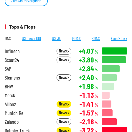
Zum Sektorvergleich
Tops & Flops
DAX
US Tech 100
US 30
MDAX
SDAX
EuroStoxx
+4,07
Infineon
News
%
+3,89
Scout24
News
%
+2,84
SAP
%
+2,40
Siemens
News
%
+1,98
BMW
%
-1,13
Merck
%
-1,41
Allianz
News
%
-1,57
Munich Re
News
%
-2,18
Zalando
News
%
-3,72
Daimler Truck
News
%