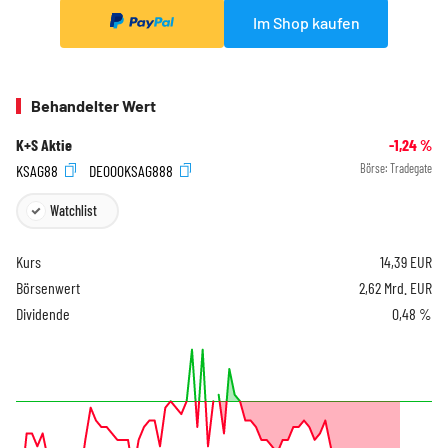
Im Shop kaufen
Behandelter Wert
K+S Aktie
-1,24
%
KSAG88
DE000KSAG888
Börse:
Tradegate
Watchlist
Kurs
14,39
EUR
Börsenwert
2,62 Mrd. EUR
Dividende
0,48 %