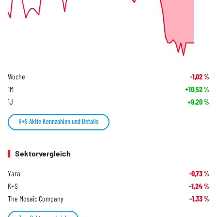
Woche
-1,02
%
1M
+10,52
%
1J
+9,20
%
K+S Aktie Kennzahlen und Details
Sektorvergleich
Yara
-0,73
%
K+S
-1,24
%
The Mosaic Company
-1,33
%