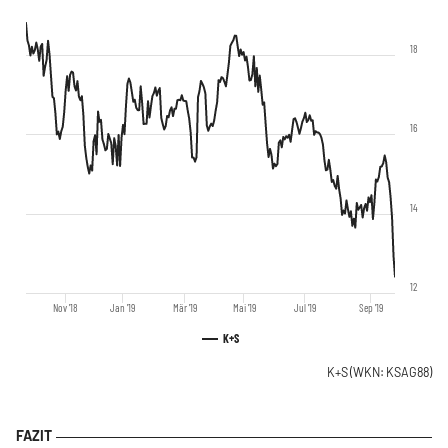
18
16
14
12
Nov '18
Jan '19
Mär '19
Mai '19
Jul '19
Sep '19
K+S
K+S
(WKN: KSAG88)