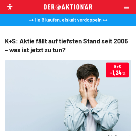
++ Heiß kaufen, eiskalt verdoppeln ++
K+S: Aktie fällt auf tiefsten Stand seit 2005
– was ist jetzt zu tun?
K+S
-1,24
%