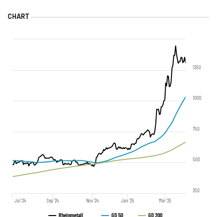
1250
1000
750
500
250
Jul '24
Sep '24
Nov '24
Jan '25
Mär '25
Rheinmetall
GD 50
GD 200