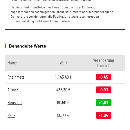
Der Autor hält unmittelbar Positionen über die in der Publikation
angesprochenen nachfolgenden Finanzinstrumente oder hierauf bezogene
Derivate, die von der durch die Publikation etwaig resultierenden
Kursentwicklung profitieren können: Allianz.
Behandelte Werte
Veränderung
Name
Wert
Heute in %
Rheinmetall
1.145,40
€
-0,45
Allianz
435,30
€
-0,91
Hensoldt
90,50
€
+1,07
Renk
50,77
€
-1,04