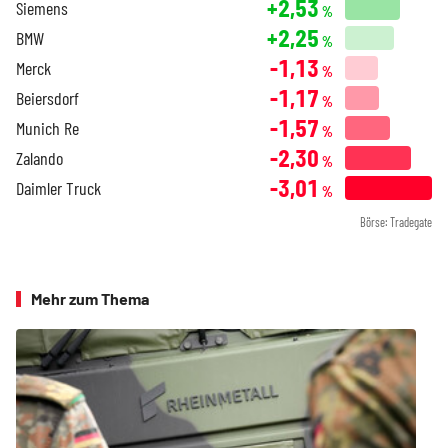
+2,53
Siemens
%
+2,25
BMW
%
-1,13
Merck
%
-1,17
Beiersdorf
%
-1,57
Munich Re
%
-2,30
Zalando
%
-3,01
Daimler Truck
%
Börse: Tradegate
Mehr zum Thema