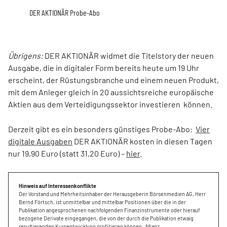
DER AKTIONÄR Probe-Abo
Übrigens:
DER AKTIONÄR widmet die Titelstory der neuen
Ausgabe, die in digitaler Form bereits heute um 19 Uhr
erscheint, der Rüstungsbranche und einem neuen Produkt,
mit dem Anleger gleich in 20 aussichtsreiche europäische
Aktien aus dem Verteidigungssektor investieren können.
Derzeit gibt es ein besonders günstiges Probe-Abo:
Vier
digitale Ausgaben
DER AKTIONÄR kosten in diesen Tagen
nur 19,90 Euro (statt 31,20 Euro) –
hier
.
Hinweis auf Interessenkonflikte
Der Vorstand und Mehrheitsinhaber der Herausgeberin Börsenmedien AG, Herr
Bernd Förtsch, ist unmittelbar und mittelbar Positionen über die in der
Publikation angesprochenen nachfolgenden Finanzinstrumente oder hierauf
bezogene Derivate eingegangen, die von der durch die Publikation etwaig
resultierenden Kursentwicklung profitieren können: Allianz.