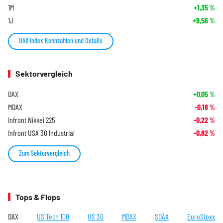
1M
+1,35
%
1J
+9,56
%
DAX Index Kennzahlen und Details
Sektorvergleich
DAX
+0,05
%
MDAX
-0,18
%
Infront Nikkei 225
-0,22
%
Infront USA 30 Industrial
-0,82
%
Zum Sektorvergleich
Tops & Flops
DAX
US Tech 100
US 30
MDAX
SDAX
EuroStoxx