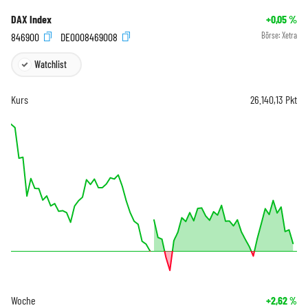
DAX Index
+0,05
%
846900
DE0008469008
Börse:
Xetra
Watchlist
Kurs
26.140,13
Pkt
Woche
+2,62
%