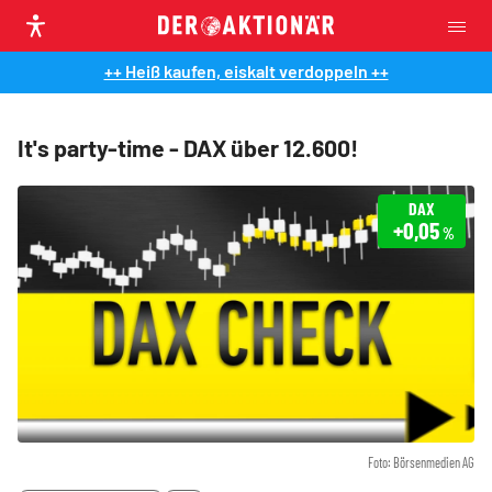
++ Heiß kaufen, eiskalt verdoppeln ++
It's party-time - DAX über 12.600!
DAX
+0,05
%
Foto: Börsenmedien AG