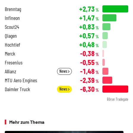
+2,73
Brenntag
%
+1,47
Infineon
%
+0,83
Scout24
%
+0,57
Qiagen
%
+0,48
Hochtief
%
-0,38
Merck
%
-0,55
Fresenius
%
-1,48
Allianz
News
%
-2,39
MTU Aero Engines
%
-6,30
Daimler Truck
News
%
Börse: Tradegate
Mehr zum Thema