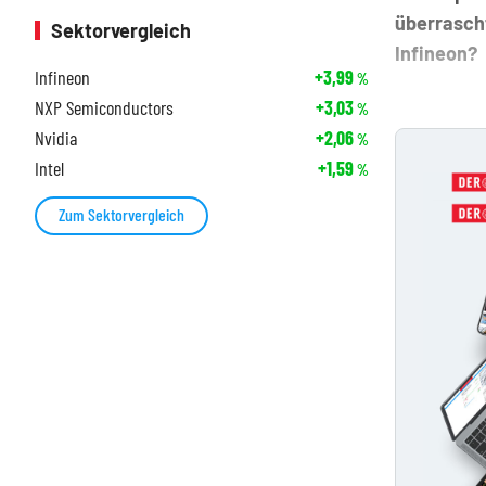
überrascht
Sektorvergleich
Infineon?
Infineon
+3,99
%
NXP Semiconductors
+3,03
%
Nvidia
+2,06
%
Intel
+1,59
%
Zum Sektorvergleich