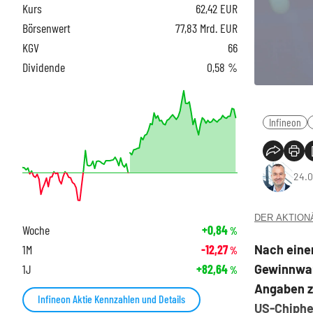
Kurs
62,42
EUR
Börsenwert
77,83 Mrd. EUR
KGV
66
Dividende
0,58 %
Infineon
24.0
DER AKTIONÄR
Woche
+0,84
%
Nach eine
1M
-12,27
%
Gewinnwar
1J
+82,64
%
Angaben zu
Infineon Aktie Kennzahlen und Details
US-Chipher