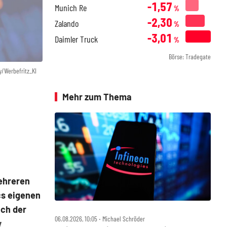
-1,57
Munich Re
%
-2,30
Zalando
%
-3,01
Daimler Truck
%
Börse: Tradegate
y/Werbefritz_KI
Mehr zum Thema
ehreren
cs eigenen
uch der
06.08.2026, 10:05 ‧ Michael Schröder
v