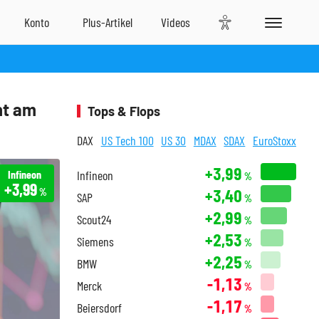
ht am
Tops & Flops
DAX
US Tech 100
US 30
MDAX
SDAX
EuroStoxx
+3,99
Infineon
Infineon
%
+3,99
+3,40
%
SAP
%
+2,99
Scout24
%
+2,53
Siemens
%
+2,25
BMW
%
-1,13
Merck
%
-1,17
Beiersdorf
%