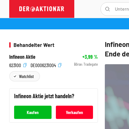
Infineo
Behandelter Wert
Ende de
Infineon Aktie
+3,99
%
Börse:
Tradegate
623100
DE0006231004
Watchlist
Infineon
Aktie jetzt handeln?
Kaufen
Verkaufen