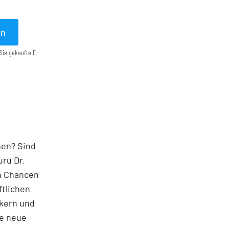
en
Sie gekaufte E-
nen? Sind
ru Dr.
en Chancen
ftlichen
kern und
le neue