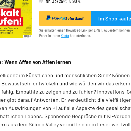
Nr. 33/26
8,90 €
Im Shop kauf
Sofortkauf
Sie erhalten einen Download-Link per E-Mail. Außerdem können 
Paper in Ihrem
Konto
herunterladen.
: Wenn Affen von Affen lernen
telligenz im künstlichen und menschlichen Sinn? Können
 Bewusstsein entwickeln und wie würden wir das erken
fähig, Empathie zu zeigen und zu fühlen? Innovations-Gu
er gibt darauf Antworten. Er verdeutlicht die viel­fältig
ven Auswirkungen von KI auf alle Aspekte des gesellscha
chaftlichen Lebens. Spannende Gespräche mit KI-Vorden
ern aus dem Silicon Valley vermitteln dem Leser wertvol