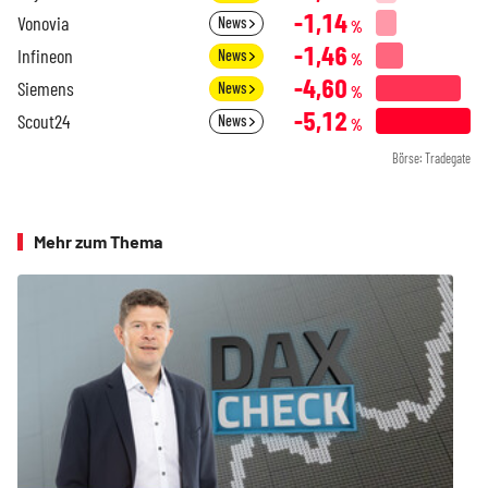
-1,14
Vonovia
News
%
-1,46
Infineon
News
%
-4,60
Siemens
News
%
-5,12
Scout24
News
%
Börse: Tradegate
Mehr zum Thema