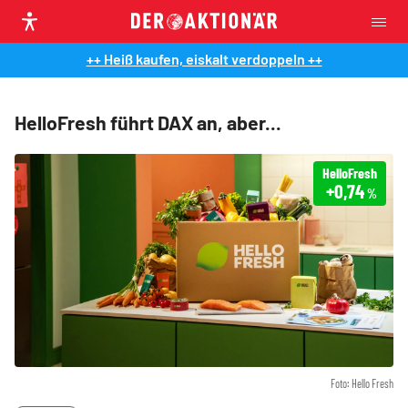
++ Heiß kaufen, eiskalt verdoppeln ++
HelloFresh führt DAX an, aber...
HelloFresh
+0,74
%
Foto: Hello Fresh