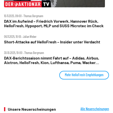
10.11.2025, 09:00 ‧ Thomas Bergmann
DAX im Aufwind – Friedrich Vorwerk, Hannover Rück,
HelloFresh, Hypoport, MLP und SUSS Microtec im Check
06.11.2025, 10:55 ‧ Julian Weber
Short‑Attacke auf HelloFresh – Insider unter Verdacht
30.10.2025, 10:00 ‧ Thomas Bergmann
DAX‑Berichtssaison nimmt Fahrt auf – Adidas, Airbus,
Aixtron, HelloFresh, Kion, Lufthansa, Puma, Wacker
Chemie im Check
Mehr HelloFresh Empfehlungen
Unsere Neuerscheinungen
Alle Neuerscheinungen