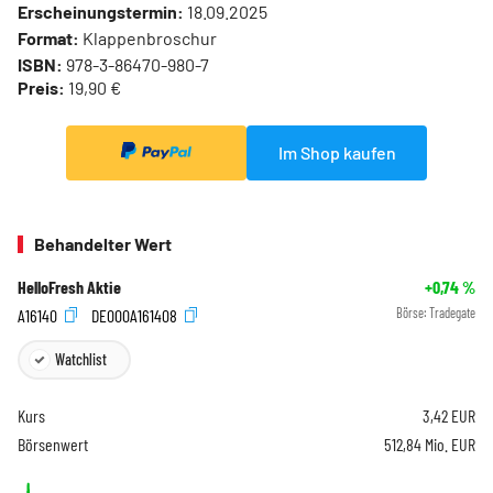
Erscheinungstermin:
18.09.2025
Format:
Klappenbroschur
ISBN:
978-3-86470-980-7
Preis:
19,90 €
Im Shop kaufen
Behandelter Wert
HelloFresh Aktie
+0,74
%
A16140
DE000A161408
Börse:
Tradegate
Watchlist
Kurs
3,42
EUR
Börsenwert
512,84 Mio. EUR