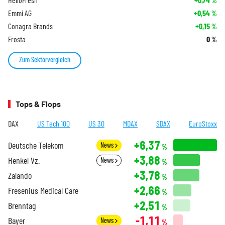
%
Emmi AG
+0,54
%
Conagra Brands
+0,15
%
Frosta
0
%
Zum Sektorvergleich
Tops & Flops
DAX
US Tech 100
US 30
MDAX
SDAX
EuroStoxx
+6,37
Deutsche Telekom
News
%
+3,88
Henkel Vz.
News
%
+3,78
Zalando
%
+2,66
Fresenius Medical Care
%
+2,51
Brenntag
%
-1,11
Bayer
News
%