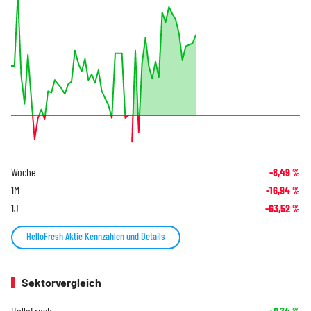
Woche
-8,49
%
1M
-16,94
%
1J
-63,52
%
HelloFresh Aktie Kennzahlen und Details
Sektorvergleich
HelloFresh
+0,74