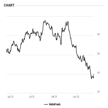
80
60
40
20
Apr '21
Jul '21
Okt '21
Jan '22
HelloFresh