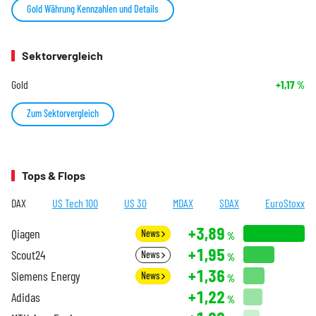
Gold Währung Kennzahlen und Details
Sektorvergleich
Gold
+1,17
%
Zum Sektorvergleich
Tops & Flops
DAX
US Tech 100
US 30
MDAX
SDAX
EuroStoxx
+3,89
Qiagen
News
%
+1,95
Scout24
News
%
+1,36
Siemens Energy
News
%
+1,22
Adidas
%