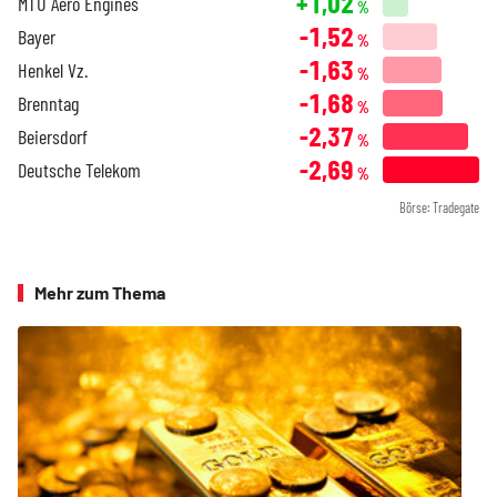
+1,02
MTU Aero Engines
%
-1,52
Bayer
%
-1,63
Henkel Vz.
%
-1,68
Brenntag
%
-2,37
Beiersdorf
%
-2,69
Deutsche Telekom
%
Börse: Tradegate
Mehr zum Thema