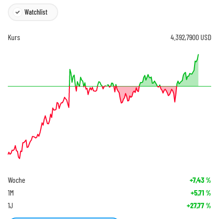
Watchlist
Kurs
4.392,7900
USD
Woche
+7,43
%
1M
+5,71
%
1J
+27,77
%