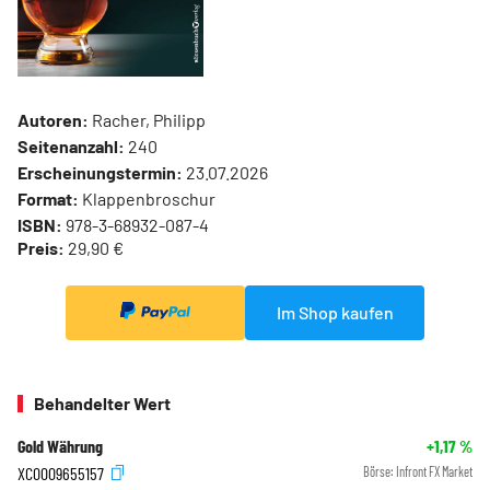
Autoren:
Racher, Philipp
Seitenanzahl:
240
Erscheinungstermin:
23.07.2026
Format:
Klappenbroschur
ISBN:
978-3-68932-087-4
Preis:
29,90 €
Im Shop kaufen
Behandelter Wert
Gold Währung
+1,17
%
XC0009655157
Börse:
Infront FX Market