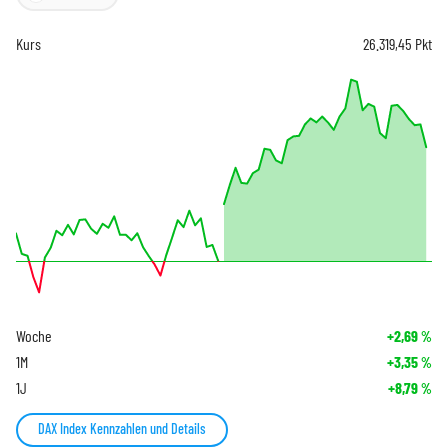
Kurs
26.319,45
Pkt
Woche
+2,69
%
1M
+3,35
%
1J
+8,79
%
DAX Index Kennzahlen und Details