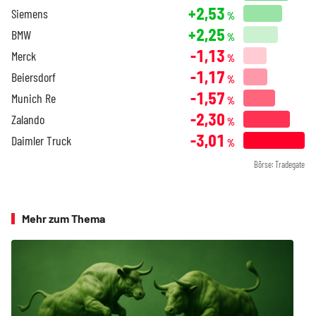
+2,53
Siemens
%
+2,25
BMW
%
-1,13
Merck
%
-1,17
Beiersdorf
%
-1,57
Munich Re
%
-2,30
Zalando
%
-3,01
Daimler Truck
%
Börse: Tradegate
Mehr zum Thema