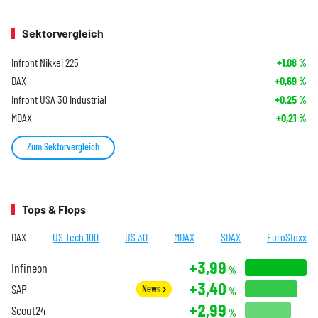
Sektorvergleich
Infront Nikkei 225
+1,08
%
DAX
+0,69
%
Infront USA 30 Industrial
+0,25
%
MDAX
+0,21
%
Zum Sektorvergleich
Tops & Flops
DAX
US Tech 100
US 30
MDAX
SDAX
EuroStoxx
+3,99
Infineon
%
+3,40
SAP
News
%
+2,99
Scout24
%