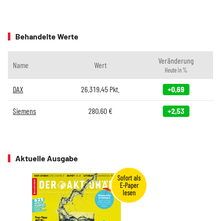
Behandelte Werte
Veränderung
Name
Wert
Heute in %
DAX
26.319,45
Pkt.
+0,69
Siemens
280,60
€
+2,53
Aktuelle Ausgabe