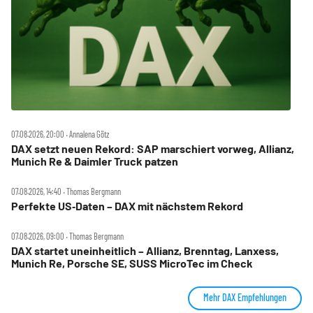
07.08.2026, 20:00 ‧ Annalena Götz
DAX setzt neuen Rekord: SAP marschiert vorweg, Allianz,
Munich Re & Daimler Truck patzen
07.08.2026, 14:40 ‧ Thomas Bergmann
Perfekte US‑Daten – DAX mit nächstem Rekord
07.08.2026, 09:00 ‧ Thomas Bergmann
DAX startet uneinheitlich – Allianz, Brenntag, Lanxess,
Munich Re, Porsche SE, SUSS MicroTec im Check
Mehr DAX Empfehlungen