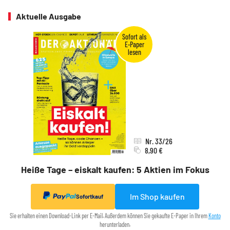
Aktuelle Ausgabe
Nr. 33/26
8,90 €
Heiße Tage – eiskalt kaufen: 5 Aktien im Fokus
Im Shop kaufen
Sofortkauf
Sie erhalten einen Download-Link per E-Mail. Außerdem können Sie gekaufte E-Paper in Ihrem
Konto
herunterladen.