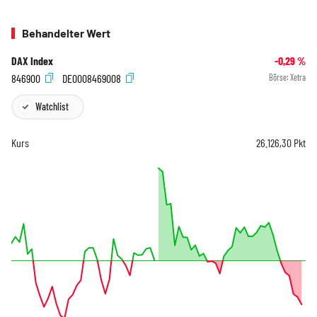
Behandelter Wert
DAX Index
-0,29
%
846900
DE0008469008
Börse:
Xetra
Watchlist
Kurs
26.126,30
Pkt