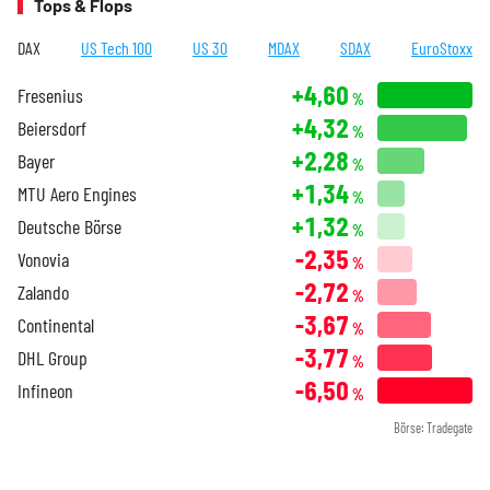
Tops & Flops
DAX
US Tech 100
US 30
MDAX
SDAX
EuroStoxx
+4,60
Fresenius
%
+4,32
Beiersdorf
%
+2,28
Bayer
%
+1,34
MTU Aero Engines
%
+1,32
Deutsche Börse
%
-2,35
Vonovia
%
-2,72
Zalando
%
-3,67
Continental
%
-3,77
DHL Group
%
-6,50
Infineon
%
Börse: Tradegate