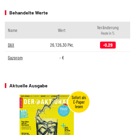
Behandelte Werte
Veränderung
Name
Wert
Heute in %
DAX
26.126,30
Pkt.
-0,29
Gazprom
-
€
Aktuelle Ausgabe