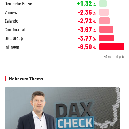
+1,32
Deutsche Börse
%
-2,35
Vonovia
%
-2,72
Zalando
%
-3,67
Continental
%
-3,77
DHL Group
%
-6,50
Infineon
%
Börse: Tradegate
Mehr zum Thema