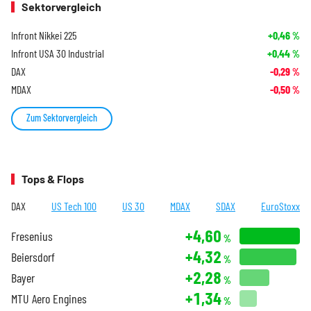
Sektorvergleich
Infront Nikkei 225
+0,46
%
Infront USA 30 Industrial
+0,44
%
DAX
-0,29
%
MDAX
-0,50
%
Zum Sektorvergleich
Tops & Flops
DAX
US Tech 100
US 30
MDAX
SDAX
EuroStoxx
+4,60
Fresenius
%
+4,32
Beiersdorf
%
+2,28
Bayer
%
+1,34
MTU Aero Engines
%