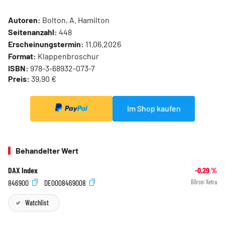
Autoren:
Bolton, A. Hamilton
Seitenanzahl:
448
Erscheinungstermin:
11.06.2026
Format:
Klappenbroschur
ISBN:
978-3-68932-073-7
Preis:
39,90 €
Im Shop kaufen
Behandelter Wert
DAX Index
-0,29
%
846900
DE0008469008
Börse:
Xetra
Watchlist