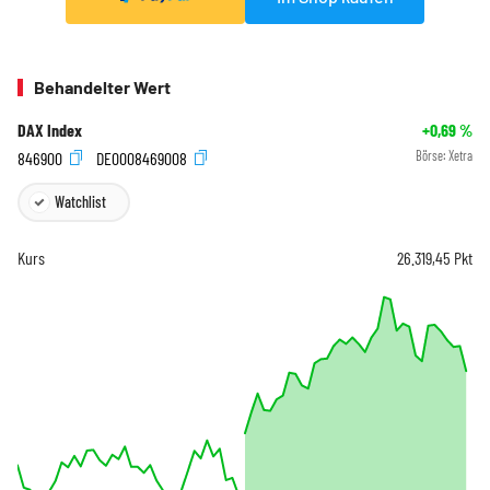
Behandelter Wert
DAX Index
+0,69
%
846900
DE0008469008
Börse:
Xetra
Watchlist
Kurs
26.319,45
Pkt