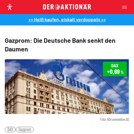
++ Heiß kaufen, eiskalt verdoppeln ++
Gazprom: Die Deutsche Bank senkt den
Daumen
DAX
+0,69
%
Foto: Börsenmedien AG
DAX
Gazprom