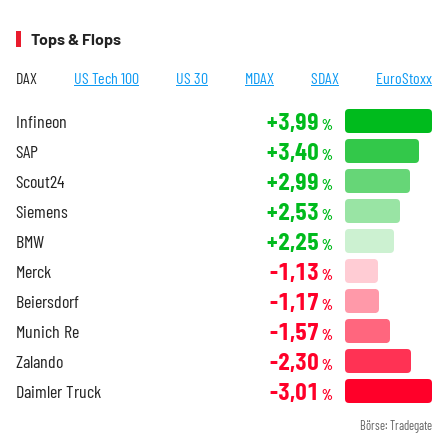
Tops & Flops
DAX
US Tech 100
US 30
MDAX
SDAX
EuroStoxx
+3,99
Infineon
%
+3,40
SAP
%
+2,99
Scout24
%
+2,53
Siemens
%
+2,25
BMW
%
-1,13
Merck
%
-1,17
Beiersdorf
%
-1,57
Munich Re
%
-2,30
Zalando
%
-3,01
Daimler Truck
%
Börse: Tradegate