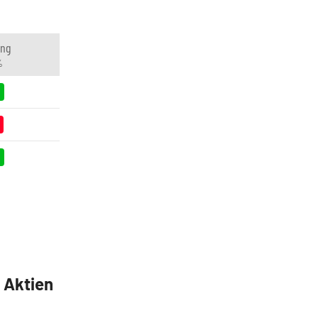
ung
%
5 Aktien