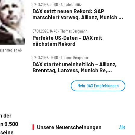
07.08.2026, 20:00 ‧ Annalena Götz
DAX setzt neuen Rekord: SAP
marschiert vorweg, Allianz, Munich Re
& Daimler Truck patzen
07.08.2026, 14:40 ‧ Thomas Bergmann
Perfekte US‑Daten – DAX mit
nächstem Rekord
örsenmedien AG
07.08.2026, 09:00 ‧ Thomas Bergmann
DAX startet uneinheitlich – Allianz,
Brenntag, Lanxess, Munich Re,
Porsche SE, SUSS MicroTec im Check
Mehr DAX Empfehlungen
m der
n 9.500
Unsere Neuerscheinungen
Alle
 seine
Neuerscheinungen