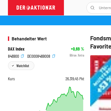
Fondsma
Behandelter Wert
Favorit
DAX Index
+0,69
%
Börse:
Xetra
846900
DE0008469008
Watchlist
Kurs
26.319,45
Pkt