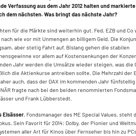
de Verfassung aus dem Jahr 2012 halten und markierte
ch dem nächsten. Was bringt das nächste Jahr?
hten für die Märkte sind weiterhin gut. Fed, EZB und Co
 nach wie vor mit Unmengen an billigem Geld. Die Konju
sam, aber stetig Fahrt auf. Bislang gehen die stabilen
ensgewinne vor allem auf Kostensenkungen der Konzer
den Jahr werden die Umsätze wieder steigen, was die
ßlich die Aktienkurse antreiben sollte. Die Mehrzahl der
aher auch, dass der DAX im kommenden Jahr fünfstellig 
NÄR fragte nach bei den beiden renommierten Fondsm
sässer und Frank Lübberstedt.
 Elsässer
, Fondsmanager des ME Special Values, steht 
okus. Sein Favorit für 2014: Dolby, der Pionier und Weltm
ystemen aller Art für Kinos über Fernseher bis hin zu PC