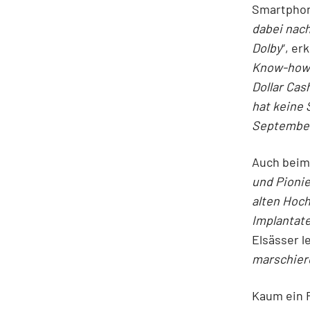
Smartphon
dabei nach
Dolby
“, er
Know-how 
Dollar Cas
hat keine
September
Auch beim 
und Pionie
alten Hoch
Implantate
Elsässer le
marschier
Kaum ein 