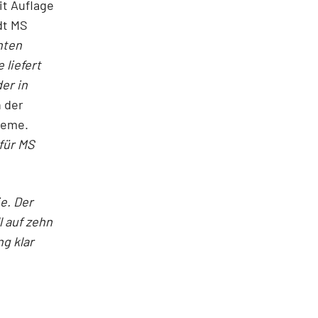
it Auflage
dt MS
nten
 liefert
er in
n der
teme.
für MS
e. Der
l auf zehn
g klar