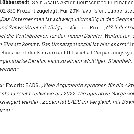
 Lübberstedt
. Sein Acatis Aktien Deutschland ELM hat se
02 330 Prozent zugelegt. Für 2014 favorisiert Lübberste
„
Das Unternehmen ist schwerpunktmäßig in den Segme
und Schweißtechnik tätig
“, erklärt der Profi. „
MS Industrie
el die Ventilbrücken für den neuen Daimler-Weltmotor, d
 Einsatz kommt. Das Umsatzpotenzial ist hier enorm.
“ I
chnik setzt der Konzern auf Ultraschall-Verpackungssys
rgenstarke Bereich kann zu einem wichtigen Standbein 
 werden
.“
er Favorit: EADS. „
Viele Argumente sprechen für die Akti
stand reicht teilweise bis 2022. Die operative Marge sol
steigert werden. Zudem ist EADS im Vergleich mit Boein
rtet
.“