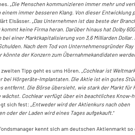
es. „
Die Menschen kommunizieren immer mehr und ver
 einem immer besseren Klang. Von dieser Entwicklung pr
klärt Elsässer. „
Das Unternehmen ist das beste der Branc
kommt keine Firma heran. Darüber hinaus hat Dolby 600 
h bei einer Marktkapitalisierung von 3,6 Milliarden Dollar.
 Schulden. Nach dem Tod von Unternehmensgründer Ray 
 könnte der Konzern zum Übernahmekandidaten werde
zweiten Tipp geht es ums Hören. „
Cochlear ist Weltmar
r bei Hörgeräte-Implantaten. Die Aktie ist ein gutes Stü
s entfernt. Die Börse übersieht, wie stark der Markt für
 wächst. Cochlear verfügt über ein beachtliches Know-
gt sich fest: „
Entweder wird der Aktienkurs nach oben
en oder der Laden wird eines Tages aufgekauft
.“
Fondsmanager kennt sich am deutschen Aktienmarkt so 