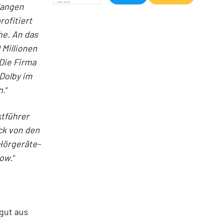
langen
ofitiert
he. An das
Millionen
 Die Firma
Dolby im
n.
“
ktführer
ck von den
 Hörgeräte-
how
.“
gut aus