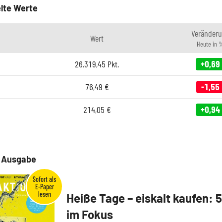
lte Werte
Veränder
Wert
Heute in 
26.319,45
Pkt.
+0,69
76,49
€
-1,55
214,05
€
+0,94
e Ausgabe
Heiße Tage – eiskalt kaufen: 
im Fokus