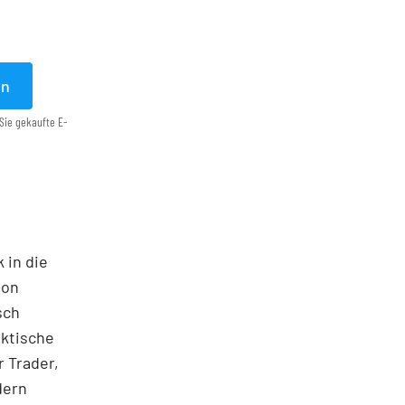
en
Sie gekaufte E-
 in die
ton
sch
aktische
 Trader,
dern