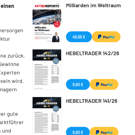
Milliarden im Weltraum
 einen
 versorgen
49,99 €
nktur
HEBELTRADER 142/26
ne zurück.
 Gewinne
 Experten
sein wird.
9,90 €
anagern
HEBELTRADER 141/26
der gute
arktführer
s und
9,90 €