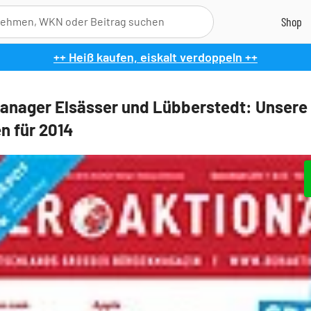
++ Heiß kaufen, eiskalt verdoppeln ++
nager Elsässer und Lübberstedt: Unsere
en für 2014