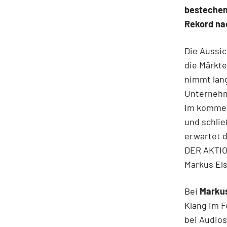
bestechen
Rekord na
Die Aussic
die Märkte
nimmt lang
Unternehm
Im kommen
und schlie
erwartet d
DER AKTIO
Markus El
Bei
Markus
Klang im F
bei Audios