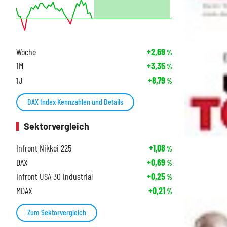
Woche
+2,69
%
1M
+3,35
%
1J
+8,79
%
DAX Index Kennzahlen und Details
Sektorvergleich
Infront Nikkei 225
+1,08
%
DAX
+0,69
%
Infront USA 30 Industrial
+0,25
%
MDAX
+0,21
%
Zum Sektorvergleich