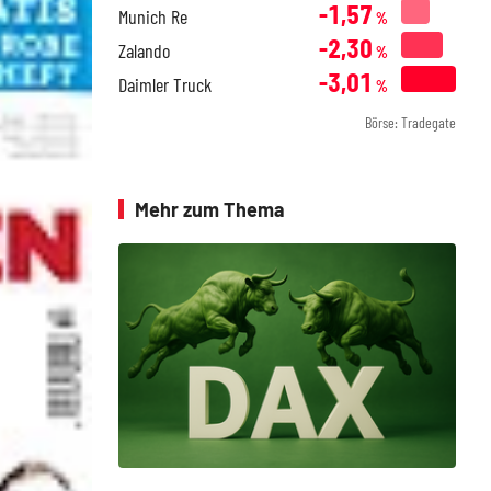
-1,57
Munich Re
%
-2,30
Zalando
%
-3,01
Daimler Truck
%
Börse: Tradegate
Mehr zum Thema