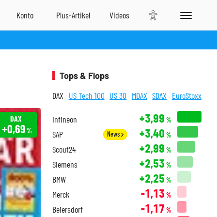
Tops & Flops
DAX
US Tech 100
US 30
MDAX
SDAX
EuroStoxx
+3,99
DAX
Infineon
%
+0,69
+3,40
%
SAP
News
%
+2,99
Scout24
%
+2,53
Siemens
%
+2,25
BMW
%
-1,13
Merck
%
-1,17
Beiersdorf
%