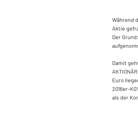
Während de
Aktie gefr
Der Grund:
aufgenomme
Damit geht
AKTIONÄR e
Euro liege
2016er-KGV
als der Ko