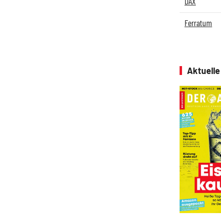
DAX
Ferratum
Aktuell