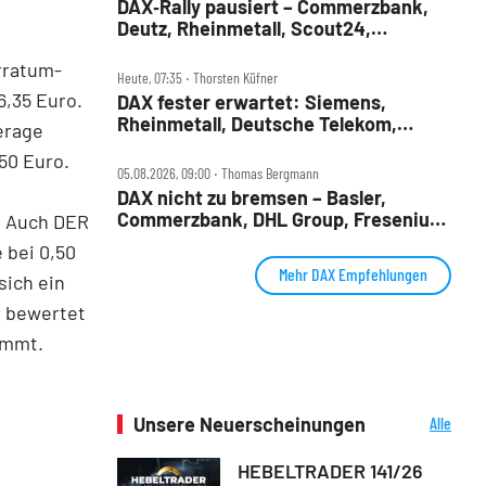
DAX‑Rally pausiert – Commerzbank,
Deutz, Rheinmetall, Scout24,
Siemens, SUSS, United Internet im
rratum-
Check
Heute, 07:35 ‧ Thorsten Küfner
6,35 Euro.
DAX fester erwartet: Siemens,
Rheinmetall, Deutsche Telekom,
erage
Merck und Commerzbank im Fokus
,50 Euro.
05.08.2026, 09:00 ‧ Thomas Bergmann
DAX nicht zu bremsen – Basler,
Commerzbank, DHL Group, Fresenius,
s. Auch DER
Infineon, Vonovia im Check
 bei 0,50
Mehr DAX Empfehlungen
sich ein
r bewertet
ommt.
Unsere Neuerscheinungen
Alle
Neuerscheinungen
HEBELTRADER 141/26