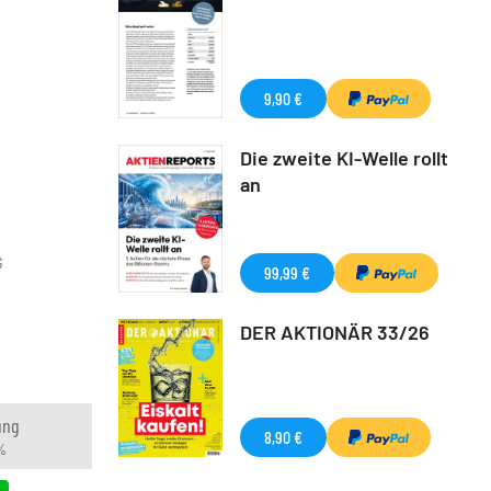
9,90 €
Die zweite KI-Welle rollt
an
G
99,99 €
DER AKTIONÄR 33/26
ung
8,90 €
%