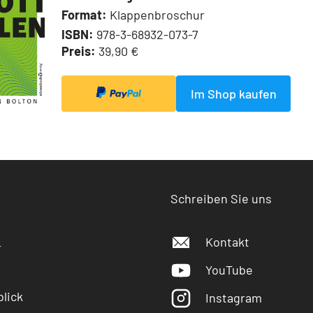
Format:
Klappenbroschur
ISBN:
978-3-68932-073-7
Preis:
39,90 €
Im Shop kaufen
Schreiben Sie uns
Kontakt
r
YouTube
lick
Instagram