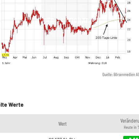
Quelle: Börsenmedien A
lte Werte
Veränder
Wert
Heute in 