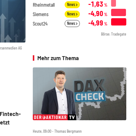
-1,63
Rheinmetall
News
%
-4,90
Siemens
News
%
-4,99
Scout24
News
%
Börse: Tradegate
örsenmedien AG
Mehr zum Thema
 Fintech-
jetzt
Heute, 09:00 ‧ Thomas Bergmann