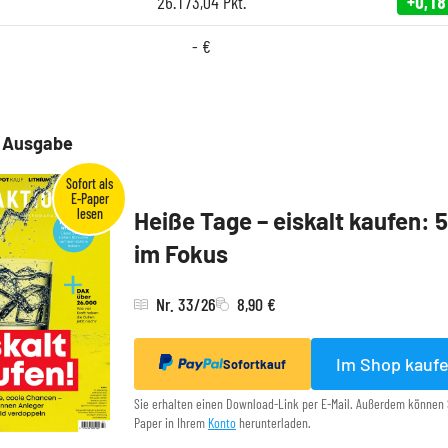
26.173,04
Pkt.
+0,18
-
€
e Ausgabe
Heiße Tage – eiskalt kaufen: 
im Fokus
Nr. 33/26
8,90 €
Im Shop kauf
Sofortkauf
Sie erhalten einen Download-Link per E-Mail. Außerdem können 
Paper in Ihrem
Konto
herunterladen.