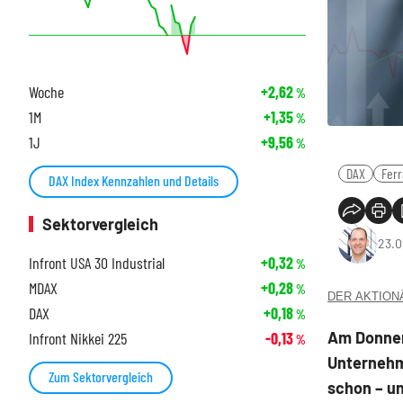
Woche
+2,62
%
1M
+1,35
%
1J
+9,56
%
DAX
Fer
DAX Index Kennzahlen und Details
Sektorvergleich
23.0
Infront USA 30 Industrial
+0,32
%
MDAX
+0,28
%
DER AKTIONÄR
DAX
+0,18
%
Am Donners
Infront Nikkei 225
-0,13
%
Unternehme
Zum Sektorvergleich
schon – un