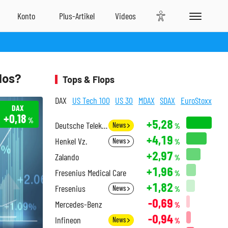
los?
Tops & Flops
DAX
US Tech 100
US 30
MDAX
SDAX
EuroStoxx
DAX
+0,18
%
+5,28
Deutsche Telekom
News
%
+4,19
Henkel Vz.
News
%
+2,97
Zalando
%
+1,96
Fresenius Medical Care
%
+1,82
Fresenius
News
%
-0,69
Mercedes-Benz
%
-0,94
Infineon
News
%