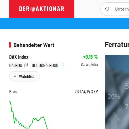
Ferratu
Behandelter Wert
DAX Index
+0,18
%
Börse:
Xetra
846900
DE0008469008
Watchlist
Kurs
26.173,04
XXP