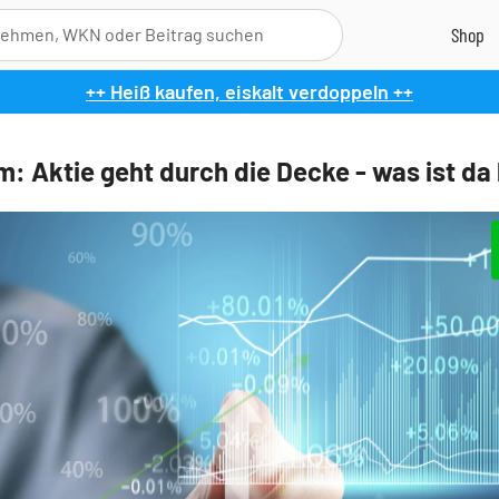
++ Heiß kaufen, eiskalt verdoppeln ++
m: Aktie geht durch die Decke - was ist da 