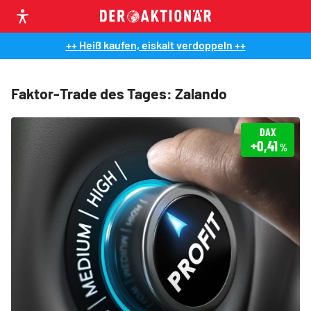
++ Heiß kaufen, eiskalt verdoppeln ++
Faktor-Trade des Tages: Zalando
DAX
+0,41
%