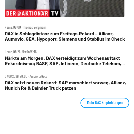
Heute, 09:00 ‧ Thomas Bergmann
DAX in Schlagdistanz zum Freitags‑Rekord – Allianz,
Aumovio, GEA, Hypoport, Siemens und Stabilus im Check
Heute, 08:21 ‧ Martin Weiß
Märkte am Morgen: DAX verteidigt zum Wochenauftakt
Rekordniveau; BASF, SAP, Infineon, Deutsche Telekom,
Hensoldt, Suss Microtec im Fokus
07.08.2026, 20:00 ‧ Annalena Götz
DAX setzt neuen Rekord: SAP marschiert vorweg, Allianz,
Munich Re & Daimler Truck patzen
Mehr DAX Empfehlungen