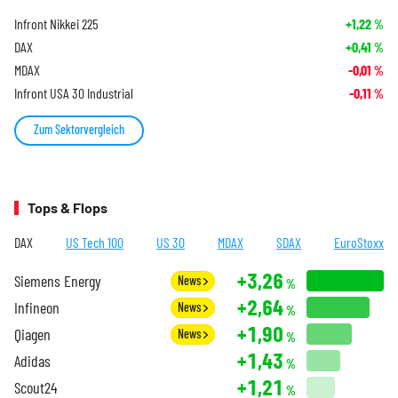
Infront Nikkei 225
+1,22
%
DAX
+0,41
%
MDAX
-0,01
%
Infront USA 30 Industrial
-0,11
%
Zum Sektorvergleich
Tops & Flops
DAX
US Tech 100
US 30
MDAX
SDAX
EuroStoxx
+3,26
Siemens Energy
News
%
+2,64
Infineon
News
%
+1,90
Qiagen
News
%
+1,43
Adidas
%
+1,21
Scout24
%