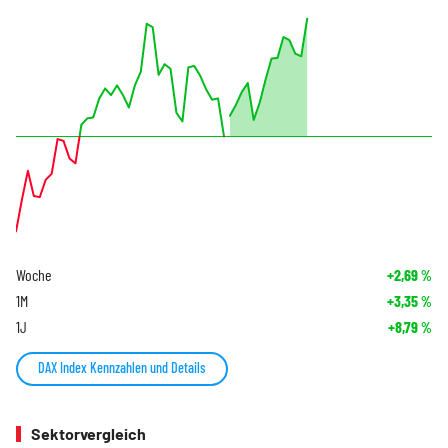
Woche
+2,69
%
1M
+3,35
%
1J
+8,79
%
DAX Index Kennzahlen und Details
Sektorvergleich