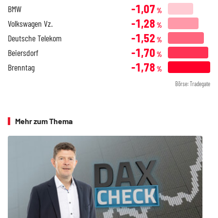
-1,07
BMW
%
-1,28
Volkswagen Vz.
%
-1,52
Deutsche Telekom
%
-1,70
Beiersdorf
%
-1,78
Brenntag
%
Börse: Tradegate
Mehr zum Thema