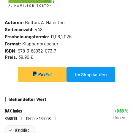
Autoren:
Bolton, A. Hamilton
Seitenanzahl:
448
Erscheinungstermin:
11.06.2026
Format:
Klappenbroschur
ISBN:
978-3-68932-073-7
Preis:
39,90 €
Im Shop kaufen
Behandelter Wert
DAX Index
+0,69
%
846900
DE0008469008
Börse:
Xetra
Watchlist