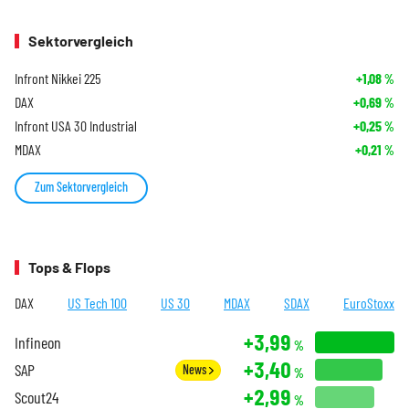
Sektorvergleich
Infront Nikkei 225
+1,08
%
DAX
+0,69
%
Infront USA 30 Industrial
+0,25
%
MDAX
+0,21
%
Zum Sektorvergleich
Tops & Flops
DAX
US Tech 100
US 30
MDAX
SDAX
EuroStoxx
+3,99
Infineon
%
+3,40
SAP
News
%
+2,99
Scout24
%