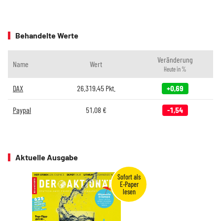
Behandelte Werte
Veränderung
Name
Wert
Heute in %
DAX
26.319,45
Pkt.
+0,69
Paypal
51,08
€
-1,54
Aktuelle Ausgabe