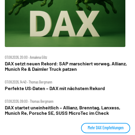
07.08.2026, 20:00 ‧ Annalena Götz
DAX setzt neuen Rekord: SAP marschiert vorweg, Allianz,
Munich Re & Daimler Truck patzen
07.08.2026, 14:40 ‧ Thomas Bergmann
Perfekte US‑Daten – DAX mit nächstem Rekord
07.08.2026, 09:00 ‧ Thomas Bergmann
DAX startet uneinheitlich – Allianz, Brenntag, Lanxess,
Munich Re, Porsche SE, SUSS MicroTec im Check
Mehr DAX Empfehlungen