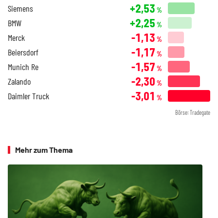
+2,53
Siemens
%
+2,25
BMW
%
-1,13
Merck
%
-1,17
Beiersdorf
%
-1,57
Munich Re
%
-2,30
Zalando
%
-3,01
Daimler Truck
%
Börse: Tradegate
Mehr zum Thema