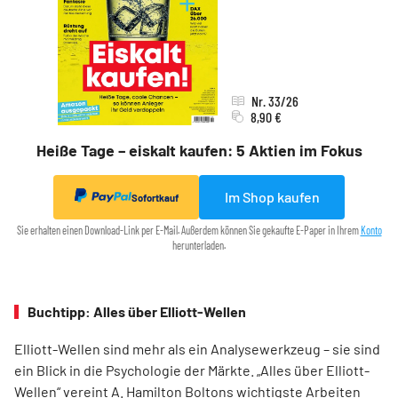
Nr. 33/26
8,90 €
Heiße Tage – eiskalt kaufen: 5 Aktien im Fokus
Im Shop kaufen
Sofortkauf
Sie erhalten einen Download-Link per E-Mail. Außerdem können Sie gekaufte E-Paper in Ihrem
Konto
herunterladen.
Buchtipp: Alles über Elliott-Wellen
Elliott-Wellen sind mehr als ein Analysewerkzeug – sie sind
ein Blick in die Psychologie der Märkte. „Alles über Elliott-
Wellen“ vereint A. Hamilton Boltons wichtigste Arbeiten