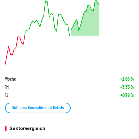
Woche
+2,69
%
1M
+3,35
%
1J
+8,79
%
DAX Index Kennzahlen und Details
Sektorvergleich