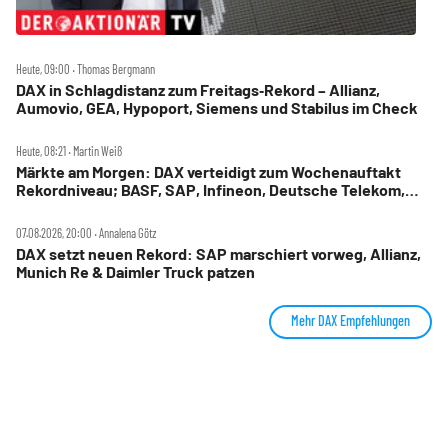
Heute, 09:00 ‧ Thomas Bergmann
DAX in Schlagdistanz zum Freitags‑Rekord – Allianz,
Aumovio, GEA, Hypoport, Siemens und Stabilus im Check
Heute, 08:21 ‧ Martin Weiß
Märkte am Morgen: DAX verteidigt zum Wochenauftakt
Rekordniveau; BASF, SAP, Infineon, Deutsche Telekom,
Hensoldt, Suss Microtec im Fokus
07.08.2026, 20:00 ‧ Annalena Götz
DAX setzt neuen Rekord: SAP marschiert vorweg, Allianz,
Munich Re & Daimler Truck patzen
Mehr DAX Empfehlungen