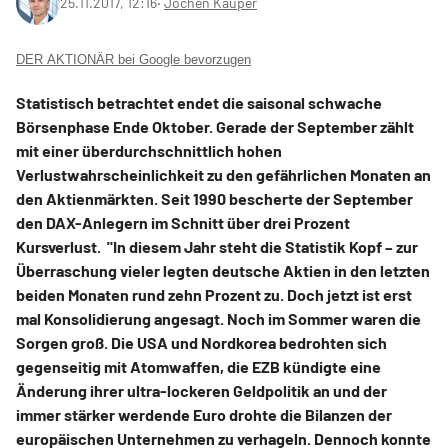
25.11.2017, 12:16
‧
Jochen Kauper
DER AKTIONÄR bei Google bevorzugen
Statistisch betrachtet endet die saisonal schwache
Börsenphase Ende Oktober. Gerade der September zählt
mit einer überdurchschnittlich hohen
Verlustwahrscheinlichkeit zu den gefährlichen Monaten an
den Aktienmärkten. Seit 1990 bescherte der September
den DAX-Anlegern im Schnitt über drei Prozent
Kursverlust. "In diesem Jahr steht die Statistik Kopf – zur
Überraschung vieler legten deutsche Aktien in den letzten
beiden Monaten rund zehn Prozent zu. Doch jetzt ist erst
mal Konsolidierung angesagt. Noch im Sommer waren die
Sorgen groß. Die USA und Nordkorea bedrohten sich
gegenseitig mit Atomwaffen, die EZB kündigte eine
Änderung ihrer ultra-lockeren Geldpolitik an und der
immer stärker werdende Euro drohte die Bilanzen der
europäischen Unternehmen zu verhageln. Dennoch konnte