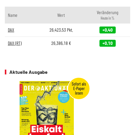
Veränderung
Name
Wert
Heute in %
DAX
26.423,53
Pkt.
+0,40
DAX (RT)
26.386,18
€
+0,10
Aktuelle Ausgabe