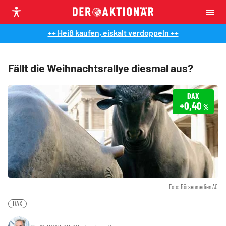
++ Heiß kaufen, eiskalt verdoppeln ++
Fällt die Weihnachtsrallye diesmal aus?
DAX
+0,40
%
Foto: Börsenmedien AG
DAX