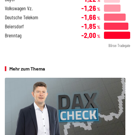
%
-1,26
Volkswagen Vz.
%
-1,66
Deutsche Telekom
%
-1,85
Beiersdorf
%
-2,00
Brenntag
%
Börse: Tradegate
Mehr zum Thema