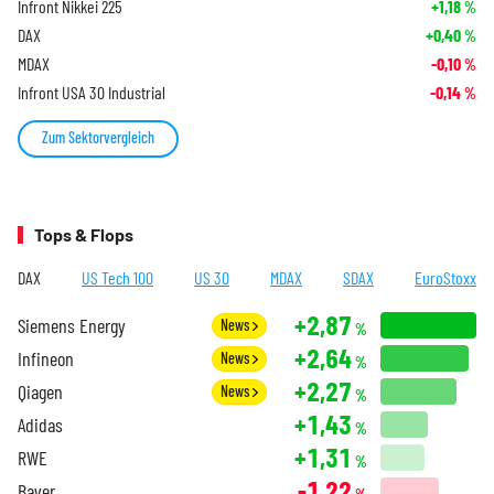
Infront Nikkei 225
+1,18
%
DAX
+0,40
%
MDAX
-0,10
%
Infront USA 30 Industrial
-0,14
%
Zum Sektorvergleich
Tops & Flops
DAX
US Tech 100
US 30
MDAX
SDAX
EuroStoxx
+2,87
Siemens Energy
News
%
+2,64
Infineon
News
%
+2,27
Qiagen
News
%
+1,43
Adidas
%
+1,31
RWE
%
-1,22
Bayer