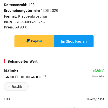
Seitenanzahl:
448
Erscheinungstermin:
11.06.2026
Format:
Klappenbroschur
ISBN:
978-3-68932-073-7
Preis:
39,90 €
Im Shop kaufen
Behandelter Wert
DAX Index
+0,40
%
846900
DE0008469008
Börse:
Xetra
Watchlist
Kurs
26.423,53
Pkt