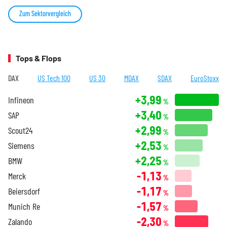
Zum Sektorvergleich
Tops & Flops
DAX
US Tech 100
US 30
MDAX
SDAX
EuroStoxx
+3,99
Infineon
%
+3,40
SAP
%
+2,99
Scout24
%
+2,53
Siemens
%
+2,25
BMW
%
-1,13
Merck
%
-1,17
Beiersdorf
%
-1,57
Munich Re
%
-2,30
Zalando
%