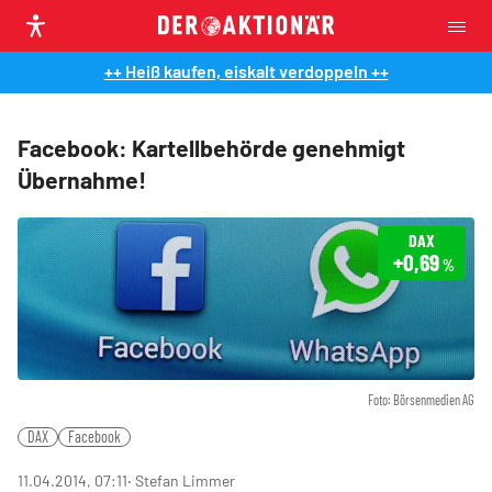
++ Heiß kaufen, eiskalt verdoppeln ++
Facebook: Kartellbehörde genehmigt
Übernahme!
DAX
+0,69
%
Foto: Börsenmedien AG
DAX
Facebook
11.04.2014, 07:11
‧ Stefan Limmer