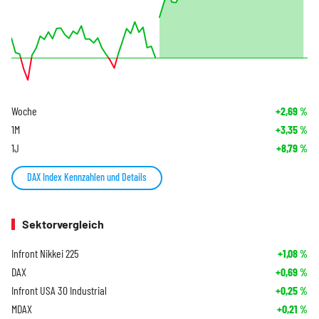
Woche
+2,69
%
1M
+3,35
%
1J
+8,79
%
DAX Index Kennzahlen und Details
Sektorvergleich
Infront Nikkei 225
+1,08
%
DAX
+0,69
%
Infront USA 30 Industrial
+0,25
%
MDAX
+0,21
%