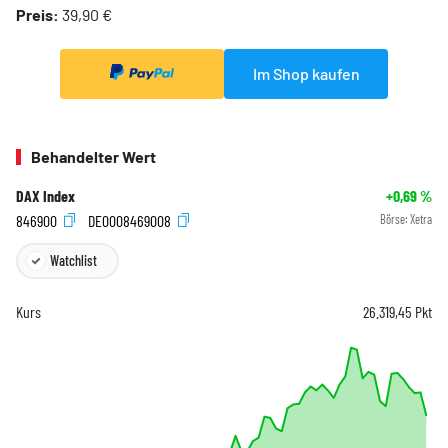
Preis:
39,90 €
Im Shop kaufen
Behandelter Wert
DAX Index
+0,69
%
846900
DE0008469008
Börse:
Xetra
Watchlist
Kurs
26.319,45
Pkt