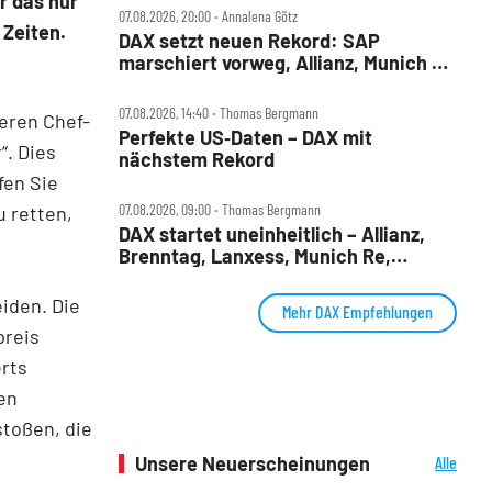
r das nur
07.08.2026, 20:00 ‧ Annalena Götz
 Zeiten.
DAX setzt neuen Rekord: SAP
marschiert vorweg, Allianz, Munich Re
& Daimler Truck patzen
07.08.2026, 14:40 ‧ Thomas Bergmann
deren Chef-
Perfekte US‑Daten – DAX mit
“. Dies
nächstem Rekord
fen Sie
07.08.2026, 09:00 ‧ Thomas Bergmann
u retten,
DAX startet uneinheitlich – Allianz,
Brenntag, Lanxess, Munich Re,
Porsche SE, SUSS MicroTec im Check
eiden. Die
Mehr DAX Empfehlungen
preis
erts
en
stoßen, die
Unsere Neuerscheinungen
Alle
Neuerscheinungen