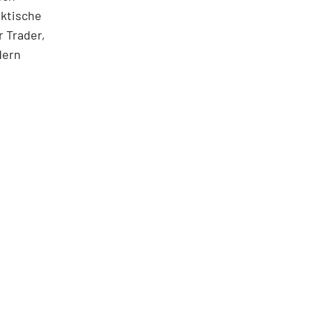
aktische
 Trader,
dern