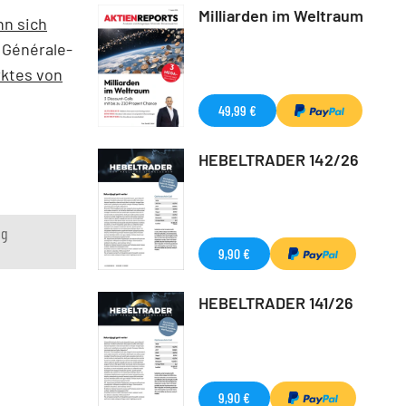
Milliarden im Weltraum
nn sich
 Générale-
rktes von
49,99 €
HEBELTRADER 142/26
ng
9,90 €
HEBELTRADER 141/26
9,90 €