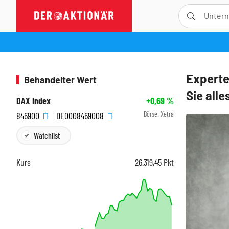
Experte
Behandelter Wert
Sie alle
DAX Index
+0,69
%
Börse:
Xetra
846900
DE0008469008
Watchlist
Kurs
26.319,45
Pkt