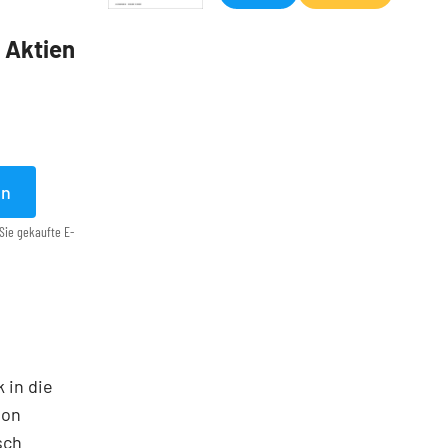
5 Aktien
en
Sie gekaufte E-
 in die
ton
sch