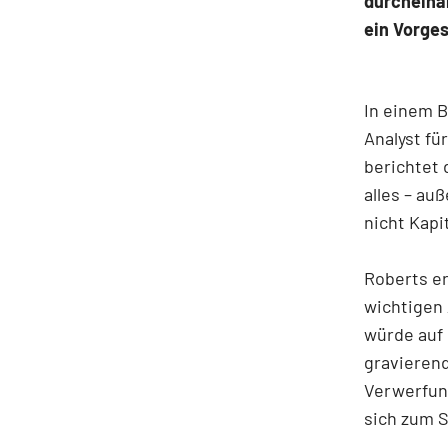
durcheinan
ein Vorge
In einem B
Analyst fü
berichtet
alles – au
nicht Kapi
Roberts er
wichtigen 
würde auf 
gravierend
Verwerfung
sich zum S