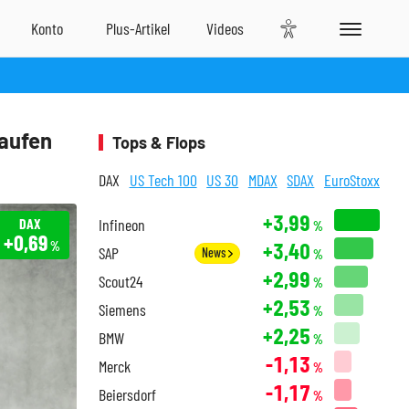
kaufen
Tops & Flops
DAX
US Tech 100
US 30
MDAX
SDAX
EuroStoxx
+3,99
DAX
Infineon
%
+0,69
+3,40
%
SAP
News
%
+2,99
Scout24
%
+2,53
Siemens
%
+2,25
BMW
%
-1,13
Merck
%
-1,17
Beiersdorf
%