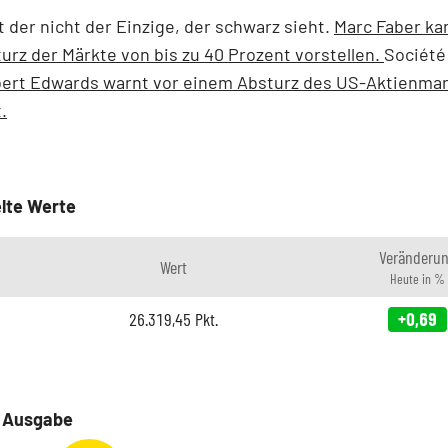
t der nicht der Einzige, der schwarz sieht.
Marc Faber ka
urz der Märkte von bis zu 40 Prozent vorstellen.
Société
bert Edwards warnt vor einem Absturz des US-Aktienma
.
lte Werte
Veränderu
Wert
Heute in %
26.319,45
Pkt.
+0,69
e Ausgabe