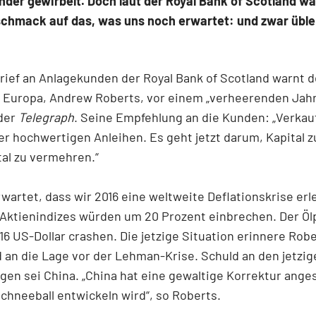
der gewirbelt. Doch laut der Royal Bank of Scotland wa
schmack auf das, was uns noch erwartet: und zwar üble
rief an Anlagekunden der Royal Bank of Scotland warnt 
r Europa, Andrew Roberts, vor einem „verheerenden Jahr
 der
Telegraph
. Seine Empfehlung an die Kunden: „Verkau
ßer hochwertigen Anleihen. Es geht jetzt darum, Kapital z
tal zu vermehren.“
wartet, dass wir 2016 eine weltweite Deflationskrise erl
Aktienindizes würden um 20 Prozent einbrechen. Der Öl
16 US-Dollar crashen. Die jetzige Situation erinnere Rob
 an die Lage vor der Lehman-Krise. Schuld an den jetzig
en sei China. „China hat eine gewaltige Korrektur ange
chneeball entwickeln wird“, so Roberts.