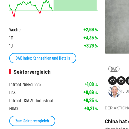
Woche
+2,69
%
1M
+3,35
%
1J
+8,79
%
DAX Index Kennzahlen und Details
DAX
Sektorvergleich
Infront Nikkei 225
+1,08
%
15.0
DAX
+0,69
%
Infront USA 30 Industrial
+0,25
%
MDAX
+0,21
DER AKTIONÄR
%
Zum Sektorvergleich
China hat