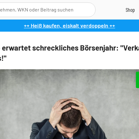
++ Heiß kaufen, eiskalt verdoppeln ++
 erwartet schreckliches Börsenjahr: "Ver
s!"