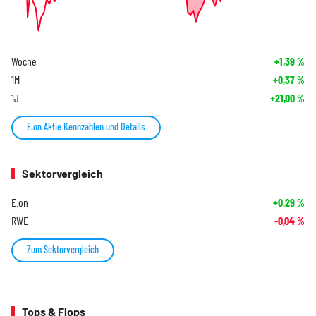
Woche
+1,39
%
1M
+0,37
%
1J
+21,00
%
E.on Aktie Kennzahlen und Details
Sektorvergleich
E.on
+0,29
%
RWE
-0,04
%
Zum Sektorvergleich
Tops & Flops