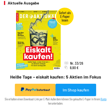
Aktuelle Ausgabe
Nr. 33/26
8,90 €
Heiße Tage – eiskalt kaufen: 5 Aktien im Fokus
Im Shop kaufen
Sofortkauf
Sie erhalten einen Download-Link per E-Mail. Außerdem können Sie gekaufte E-Paper in Ihrem
Konto
herunterladen.