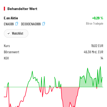
Behandelter Wert
E.on Aktie
+0,29
%
ENAG99
DE000ENAG999
Börse:
Tradegate
Watchlist
Kurs
19,02
EUR
Börsenwert
49,38 Mrd. EUR
KGV
14