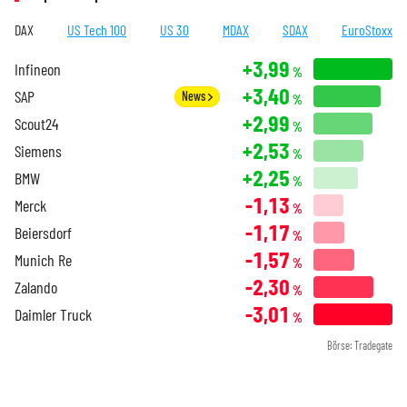
DAX
US Tech 100
US 30
MDAX
SDAX
EuroStoxx
+3,99
Infineon
%
+3,40
SAP
News
%
+2,99
Scout24
%
+2,53
Siemens
%
+2,25
BMW
%
-1,13
Merck
%
-1,17
Beiersdorf
%
-1,57
Munich Re
%
-2,30
Zalando
%
-3,01
Daimler Truck
%
Börse: Tradegate