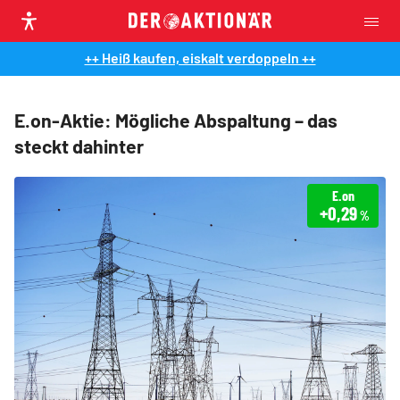
++ Heiß kaufen, eiskalt verdoppeln ++
E.on-Aktie: Mögliche Abspaltung – das
steckt dahinter
E.on
+0,29
%