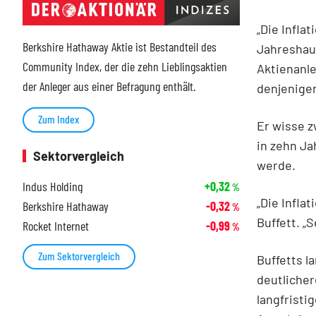
„Die Infla
Berkshire Hathaway Aktie ist Bestandteil des
Jahreshau
Community Index, der die zehn Lieblingsaktien
Aktienanle
der Anleger aus einer Befragung enthält.
denjenigen
Zum Index
Er wisse z
in zehn Ja
Sektorvergleich
werde.
Indus Holding
+0,32
%
„Die Infla
Berkshire Hathaway
-0,32
%
Buffett. „
Rocket Internet
-0,99
%
Zum Sektorvergleich
Buffetts l
deutlicher
langfristi