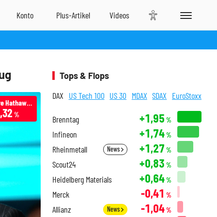
rug
Tops & Flops
DAX
US Tech 100
US 30
MDAX
SDAX
EuroStoxx
Berkshire Hathaway
,32
%
+1,95
Brenntag
%
+1,74
Infineon
%
+1,27
Rheinmetall
News
%
+0,83
Scout24
%
+0,64
Heidelberg Materials
%
-0,41
Merck
%
-1,04
Allianz
News
%