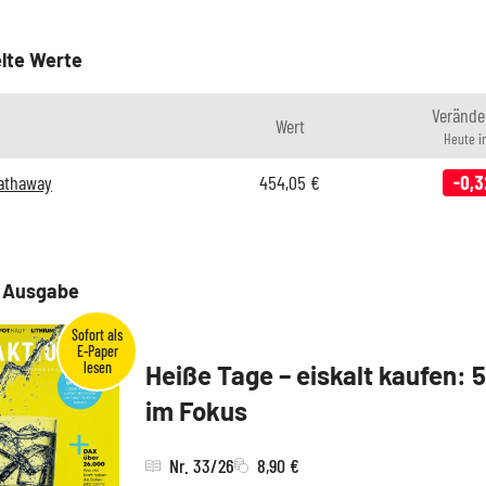
lte Werte
Verände
Wert
Heute i
Hathaway
454,05
€
-0,3
e Ausgabe
Heiße Tage – eiskalt kaufen: 
im Fokus
Nr. 33/26
8,90 €