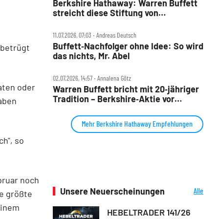
Berkshire Hathaway: Warren Buffett
streicht diese Stiftung von
Spendenliste
11.07.2026, 07:03 ‧ Andreas Deutsch
Buffett‑Nachfolger ohne Idee: So wird
 betrügt
das nichts, Mr. Abel
02.07.2026, 14:57 ‧ Annalena Götz
aten oder
Warren Buffett bricht mit 20‑jähriger
Tradition – Berkshire‑Aktie vor
haben
Befreiungsschlag
Mehr Berkshire Hathaway Empfehlungen
ch", so
bruar noch
Unsere Neuerscheinungen
Alle
ie größte
Neuerscheinungen
einem
HEBELTRADER 141/26