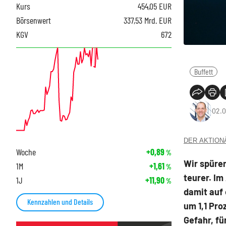
Kurs
454,05
EUR
Börsenwert
337,53 Mrd. EUR
KGV
672
Buffett
02.0
DER AKTIONÄR
Woche
+0,89
%
Wir spüre
1M
+1,61
%
teurer. Im
1J
+11,90
%
damit auf
Kennzahlen und Details
um 1,1 Pro
Gefahr, fü