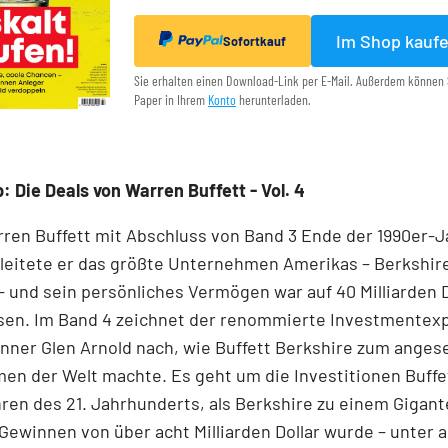
Im Shop kauf
Sofortkauf
Sie erhalten einen Download-Link per E-Mail. Außerdem können 
Paper in Ihrem
Konto
herunterladen.
: Die Deals von Warren Buffett - Vol. 4
rren Buffett mit Abschluss von Band 3 Ende der 1990er-
 leitete er das größte Unternehmen Amerikas – Berkshir
 und sein persönliches Vermögen war auf 40 Milliarden D
en. Im Band 4 zeichnet der renommierte Investmentex
nner Glen Arnold nach, wie Buffett Berkshire zum ange
n der Welt machte. Es geht um die Investitionen Buffe
ren des 21. Jahrhunderts, als Berkshire zu einem Gigant
 Gewinnen von über acht Milliarden Dollar wurde – unter