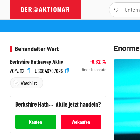
Enorme 
Behandelter Wert
Berkshire Hathaway Aktie
-0,32
%
Börse:
Tradegate
A0YJQ2
US0846707026
Watchlist
Berkshire Hathaway
Aktie jetzt handeln?
Kaufen
Verkaufen