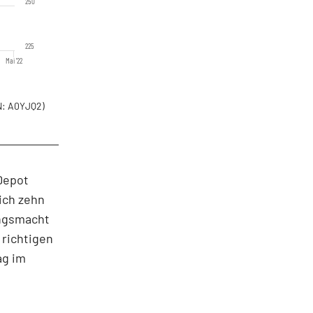
250
225
Mai '22
: A0YJQ2)
Depot
sich zehn
ungsmacht
 richtigen
ag im