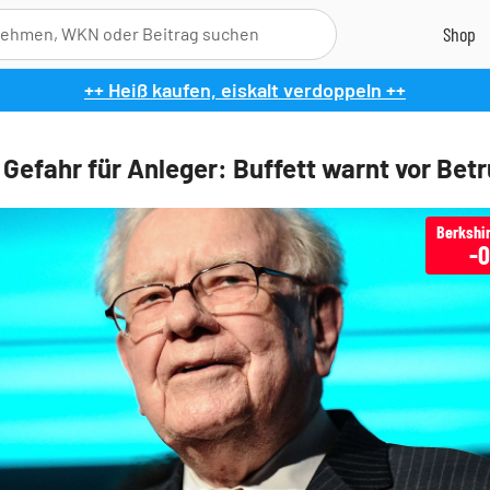
++ Heiß kaufen, eiskalt verdoppeln ++
Gefahr für Anleger: Buffett warnt vor Bet
-0