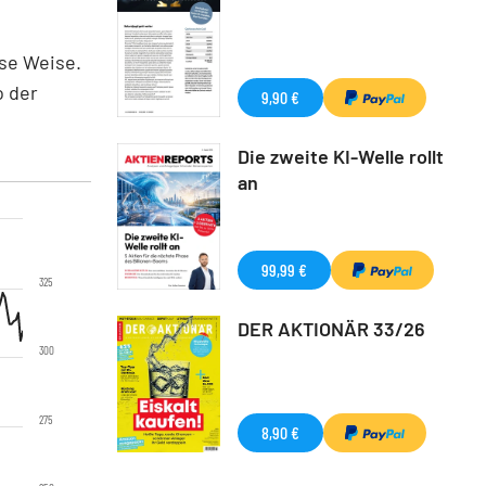
ese Weise.
o der
9,90 €
Die zweite KI-Welle rollt
an
99,99 €
325
DER AKTIONÄR 33/26
300
275
8,90 €