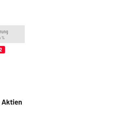
rung
n %
2
5 Aktien