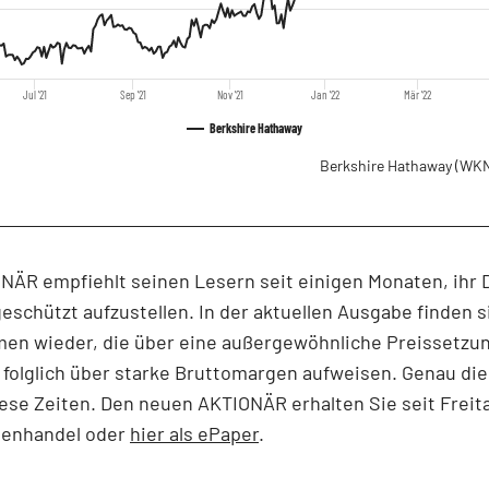
Jul '21
Sep '21
Nov '21
Jan '22
Mär '22
Berkshire Hathaway
Berkshire Hathaway
(WKN
NÄR empfiehlt seinen Lesern seit einigen Monaten, ihr 
geschützt aufzustellen. In der aktuellen Ausgabe finden 
en wieder, die über eine außergewöhnliche Preissetz
folglich über starke Bruttomargen aufweisen. Genau die
diese Zeiten. Den neuen AKTIONÄR erhalten Sie seit Freit
ftenhandel oder
hier als ePaper
.