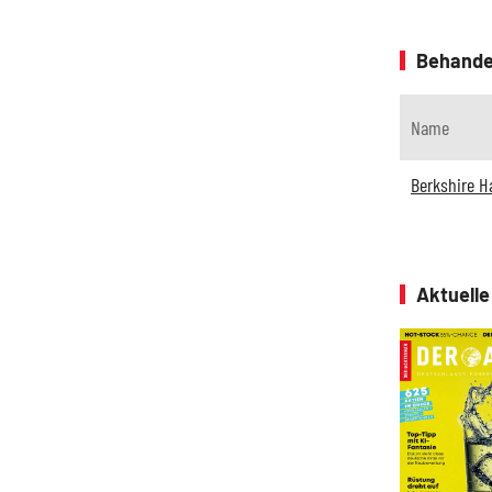
Behande
Name
Berkshire 
Aktuell