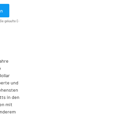
en
Sie gekaufte E-
Jahre
e
ollar
perte und
sehensten
tts in den
en mit
 anderem