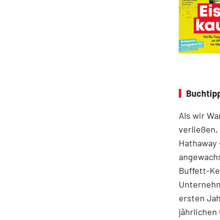
Buchtipp
Als wir Wa
verließen,
Hathaway –
angewachs
Buffett-Ke
Unternehme
ersten Jah
jährlichen