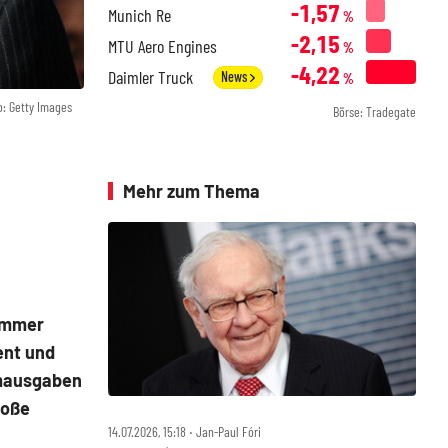
-1,57
Munich Re
%
-2,15
MTU Aero Engines
%
-4,22
Daimler Truck
News
%
o: Getty Images
Börse: Tradegate
Mehr zum Thema
 immer
zent und
umausgaben
roße
14.07.2026, 15:18 ‧ Jan-Paul Fóri