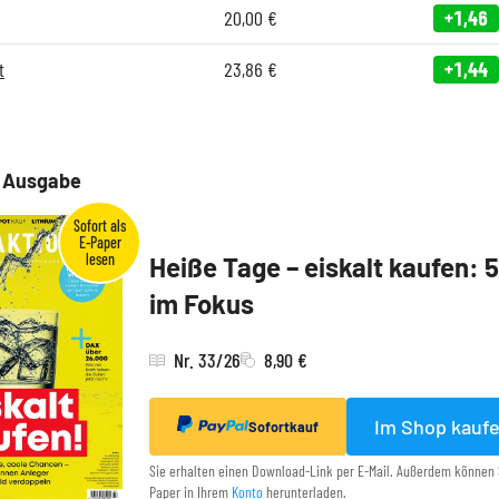
20,00
€
+1,46
t
23,86
€
+1,44
e Ausgabe
Heiße Tage – eiskalt kaufen: 
im Fokus
Nr. 33/26
8,90 €
Im Shop kauf
Sofortkauf
Sie erhalten einen Download-Link per E-Mail. Außerdem können 
Paper in Ihrem
Konto
herunterladen.