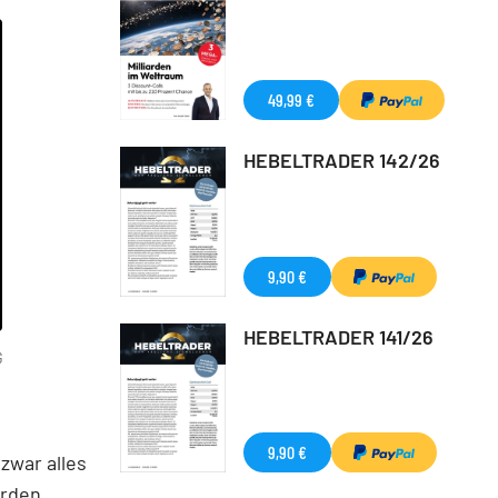
49,99 €
HEBELTRADER 142/26
9,90 €
HEBELTRADER 141/26
G
9,90 €
zwar alles
erden.