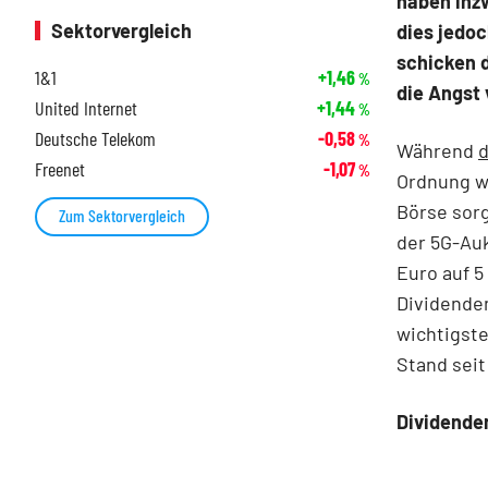
haben inzw
Sektorvergleich
dies jedoc
schicken d
1&1
+1,46
%
die Angst 
United Internet
+1,44
%
Deutsche Telekom
-0,58
%
Während
d
Freenet
-1,07
%
Ordnung wa
Börse sorg
Zum Sektorvergleich
der 5G-Auk
Euro auf 5
Dividenden
wichtigste
Stand seit
Dividende