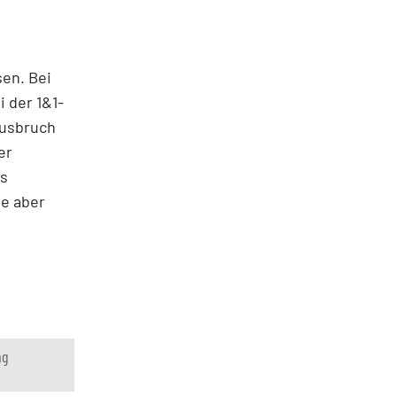
sen. Bei
i der 1&1-
Ausbruch
er
us
he aber
ng