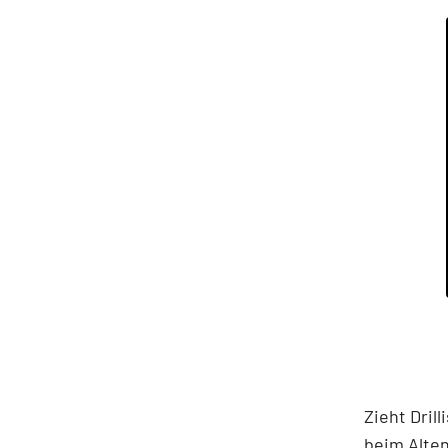
Zieht Dril
beim Alten