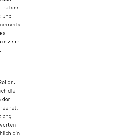
rtretend
t und
inerseits
des
a in zehn
.
Seilen.
uch die
h der
reenet,
slang
tworten
hlich ein