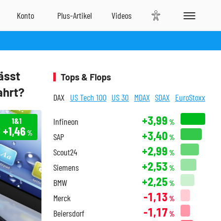
ässt
Tops & Flops
ahrt?
DAX
US Tech 100
US 30
MDAX
SDAX
EuroStoxx
+3,99
1&1
Infineon
%
+1,46
+3,40
%
SAP
%
+2,99
Scout24
%
+2,53
Siemens
%
+2,25
BMW
%
-1,13
Merck
%
-1,17
Beiersdorf
%