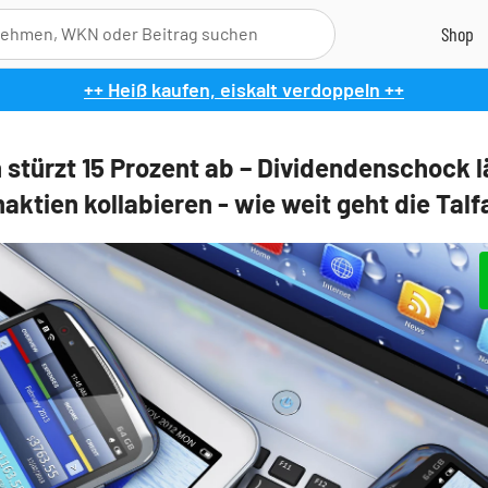
++ Heiß kaufen, eiskalt verdoppeln ++
h stürzt 15 Prozent ab – Dividendenschock l
aktien kollabieren - wie weit geht die Talf