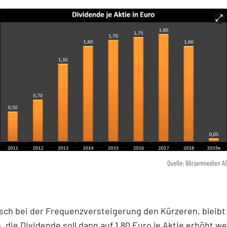
Quelle: Börsenmedien A
lisch bei der Frequenzversteigerung den Kürzeren, bleibt 
, die Dividende soll dann auf 1,80 Euro je Aktie erhöht w