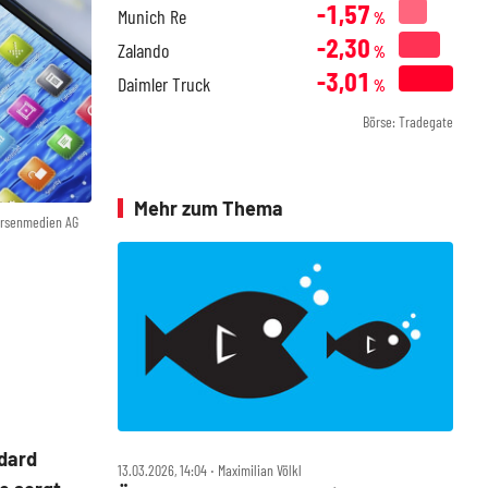
-1,57
Munich Re
%
-2,30
Zalando
%
-3,01
Daimler Truck
%
Börse: Tradegate
Mehr zum Thema
örsenmedien AG
dard
13.03.2026, 14:04 ‧ Maximilian Völkl