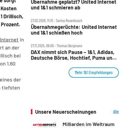
e sorgt
Übernahme geplatzt? United Internet
und 1&1 schmieren ab
 Kosten
 Drillisch,
27.02.2026, 11:15 ‧ Sarina Rosenbusch
 Prozent.
Übernahmegerüchte: United Internet
und 1&1 schießen hoch
Internet
in
27.11.2025, 09:00 ‧ Thomas Bergmann
rt an der
DAX nimmt sich Pause – 1&1, Adidas,
llisch bei
Deutsche Börse, Hochtief, Puma und
on 1,60
Rheinmetall im Check
Mehr 1&1 Empfehlungen
 eines der
 tiefsten
Unsere Neuerscheinungen
Alle
Neuerscheinungen
Milliarden im Weltraum