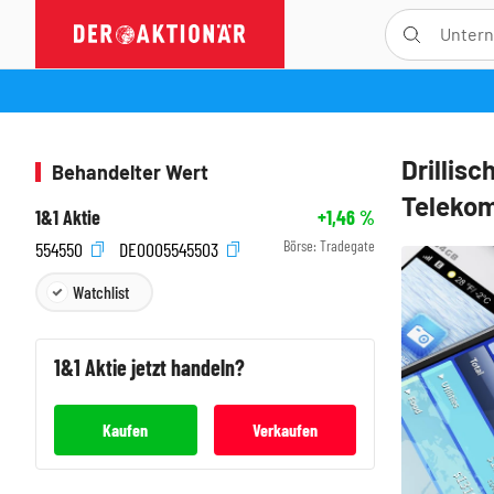
Drillisc
Behandelter Wert
Telekom
1&1 Aktie
+1,46
%
Börse:
Tradegate
554550
DE0005545503
Watchlist
1&1
Aktie jetzt handeln?
Kaufen
Verkaufen