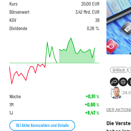
Kurs
20,00
EUR
Börsenwert
3,42 Mrd. EUR
KGV
26
Dividende
0,26 %
Drillisch
28.0
Woche
+0,91
%
1M
+0,60
%
DER AKTIONÄR
1J
+8,47
%
Die Verst
1&1 Aktie Kennzahlen und Details