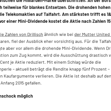
ischen die Milliarden-Marke überschritten. An der Börs
h teilweise für blankes Entsetzen. Die drohenden hohen
ie Telekomaktien auf Talfahrt. Am stärksten trifft es 1&1
vor einer Mini-Dividende kostet die Aktie nach Zahlen 15
ie Zahlen von Drillisch
ähnlich wie bei
der Mutter United 
ren, fiel der Ausblick eher vorsichtig aus. Für die Talfah
te aber vor allem die drohende Mini-Dividende. Wenn Dri
tion zum Zug kommt, wird die Ausschüttung drastisch v
 Cent je Aktie reduziert. Mit einem Schlag würde die
perle – aktuell beträgt die Rendite knapp fünf Prozent –
n Kaufargumente verlieren. Die Aktie ist deshalb auf den
 Anfang 2015 gefallen.
nschock möglich