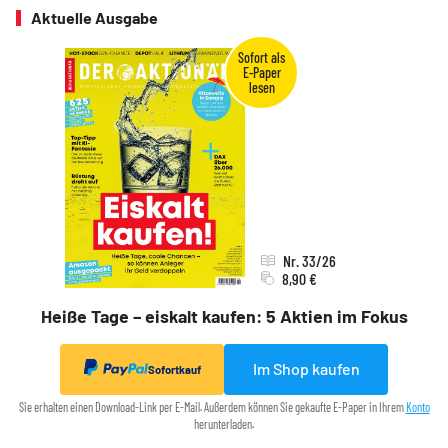
Aktuelle Ausgabe
Nr. 33/26
8,90 €
Heiße Tage – eiskalt kaufen: 5 Aktien im Fokus
Im Shop kaufen
Sofortkauf
Sie erhalten einen Download-Link per E-Mail. Außerdem können Sie gekaufte E-Paper in Ihrem
Konto
herunterladen.