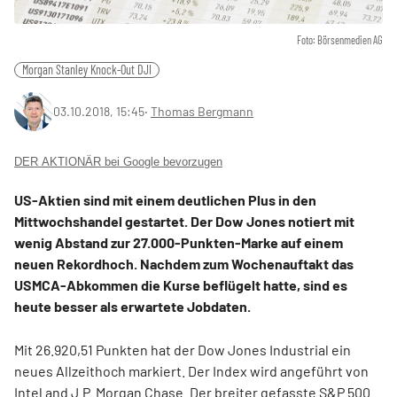
Foto: Börsenmedien AG
Morgan Stanley Knock-Out DJI
03.10.2018, 15:45
‧
Thomas Bergmann
DER AKTIONÄR bei Google bevorzugen
US-Aktien sind mit einem deutlichen Plus in den
Mittwochshandel gestartet. Der Dow Jones notiert mit
wenig Abstand zur 27.000-Punkten-Marke auf einem
neuen Rekordhoch. Nachdem zum Wochenauftakt das
USMCA-Abkommen die Kurse beflügelt hatte, sind es
heute besser als erwartete Jobdaten.
Mit 26.920,51 Punkten hat der Dow Jones Industrial ein
neues Allzeithoch markiert. Der Index wird angeführt von
Intel and J.P. Morgan Chase. Der breiter gefasste S&P 500