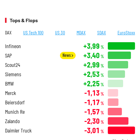
Tops & Flops
DAX
US Tech 100
US 30
MDAX
SDAX
EuroStoxx
+3,99
Infineon
%
+3,40
SAP
News
%
+2,99
Scout24
%
+2,53
Siemens
%
+2,25
BMW
%
-1,13
Merck
%
-1,17
Beiersdorf
%
-1,57
Munich Re
%
-2,30
Zalando
%
-3,01
Daimler Truck
%