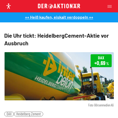
++ Heiß kaufen, eiskalt verdoppeln ++
Die Uhr tickt: HeidelbergCement-Aktie vor
Ausbruch
DAX
+0,69
%
Foto: Börsenmedien AG
DAX
Heidelberg Zement