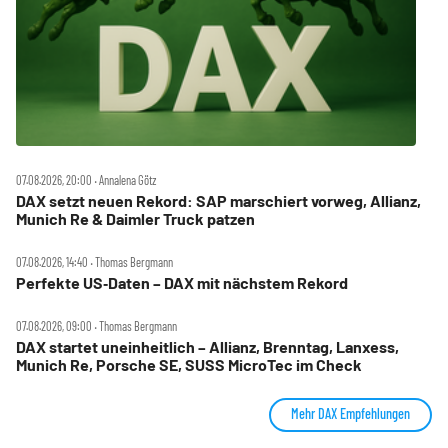
07.08.2026, 20:00 ‧ Annalena Götz
DAX setzt neuen Rekord: SAP marschiert vorweg, Allianz,
Munich Re & Daimler Truck patzen
07.08.2026, 14:40 ‧ Thomas Bergmann
Perfekte US‑Daten – DAX mit nächstem Rekord
07.08.2026, 09:00 ‧ Thomas Bergmann
DAX startet uneinheitlich – Allianz, Brenntag, Lanxess,
Munich Re, Porsche SE, SUSS MicroTec im Check
Mehr DAX Empfehlungen