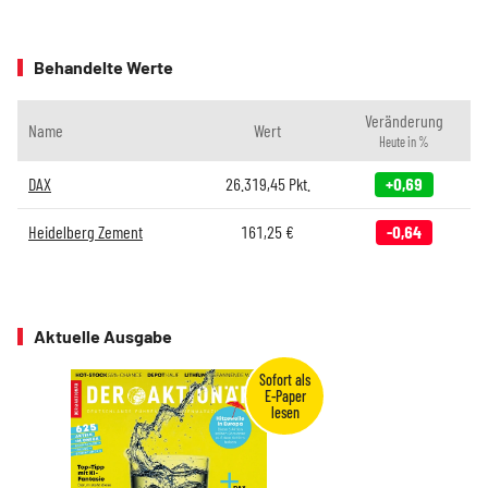
Behandelte Werte
Veränderung
Name
Wert
Heute in %
DAX
26.319,45
Pkt.
+0,69
Heidelberg Zement
161,25
€
-0,64
Aktuelle Ausgabe