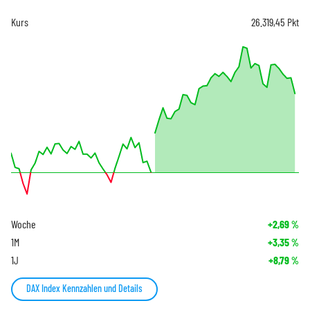
Kurs
26.319,45
Pkt
Woche
+2,69
%
1M
+3,35
%
1J
+8,79
%
DAX Index Kennzahlen und Details