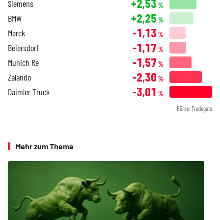
+2,53
Siemens
%
+2,25
BMW
%
-1,13
Merck
%
-1,17
Beiersdorf
%
-1,57
Munich Re
%
-2,30
Zalando
%
-3,01
Daimler Truck
%
Börse: Tradegate
Mehr zum Thema