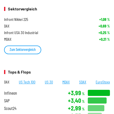
Sektorvergleich
Infront Nikkei 225
+1,08
%
DAX
+0,69
%
Infront USA 30 Industrial
+0,25
%
MDAX
+0,21
%
Zum Sektorvergleich
Tops & Flops
DAX
US Tech 100
US 30
MDAX
SDAX
EuroStoxx
+3,99
Infineon
%
+3,40
SAP
%
+2,99
Scout24
%