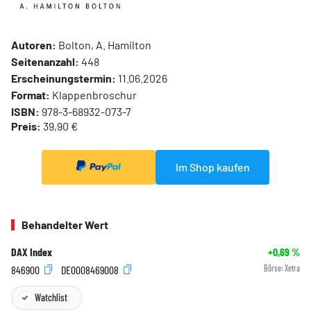
Autoren:
Bolton, A. Hamilton
Seitenanzahl:
448
Erscheinungstermin:
11.06.2026
Format:
Klappenbroschur
ISBN:
978-3-68932-073-7
Preis:
39,90 €
Im Shop kaufen
Behandelter Wert
DAX Index
+0,69
%
846900
DE0008469008
Börse:
Xetra
Watchlist