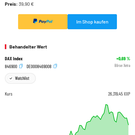
Preis:
39,90 €
Im Shop kaufen
Behandelter Wert
DAX Index
+0,69
%
846900
DE0008469008
Börse:
Xetra
Watchlist
Kurs
26.319,45
XXP