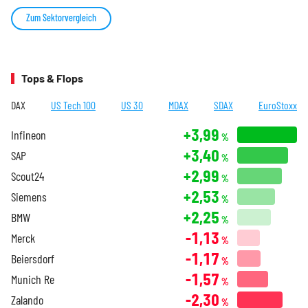
Zum Sektorvergleich
Tops & Flops
DAX
US Tech 100
US 30
MDAX
SDAX
EuroStoxx
+3,99
Infineon
%
+3,40
SAP
%
+2,99
Scout24
%
+2,53
Siemens
%
+2,25
BMW
%
-1,13
Merck
%
-1,17
Beiersdorf
%
-1,57
Munich Re
%
-2,30
Zalando
%