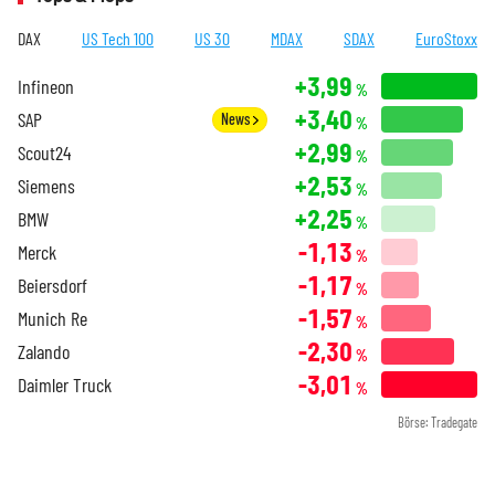
DAX
US Tech 100
US 30
MDAX
SDAX
EuroStoxx
+3,99
Infineon
%
+3,40
SAP
News
%
+2,99
Scout24
%
+2,53
Siemens
%
+2,25
BMW
%
-1,13
Merck
%
-1,17
Beiersdorf
%
-1,57
Munich Re
%
-2,30
Zalando
%
-3,01
Daimler Truck
%
Börse: Tradegate