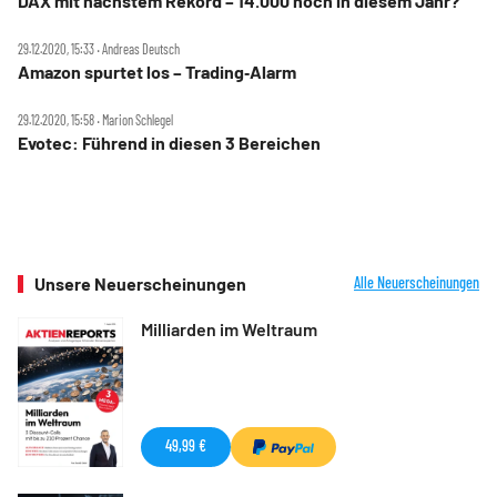
DAX mit nächstem Rekord – 14.000 noch in diesem Jahr?
29.12.2020, 15:33 ‧ Andreas Deutsch
Amazon spurtet los – Trading‑Alarm
29.12.2020, 15:58 ‧ Marion Schlegel
Evotec: Führend in diesen 3 Bereichen
Unsere Neuerscheinungen
Alle Neuerscheinungen
Milliarden im Weltraum
49,99 €