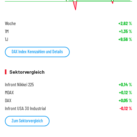
Woche
+2,62
%
1M
+1,35
%
1J
+9,56
%
DAX Index Kennzahlen und Details
Sektorvergleich
Infront Nikkei 225
+0,14
%
MDAX
+0,12
%
DAX
+0,05
%
Infront USA 30 Industrial
-0,12
%
Zum Sektorvergleich