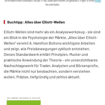
Sie erhalten einen Download-Link per E-Mail. Außerdem können Sie gekaufte E-Paper in Ihrem
Konto
herunterladen.
Buchtipp: Alles über Elliott-Wellen
Elliott-Wellen sind mehr als ein Analysewerkzeug – sie sind
ein Blick in die Psychologie der Märkte. „Alles über Elliott-
Wellen“ vereint A. Hamilton Boltons wichtigste Arbeiten
und zeigt, wie Preisbewegungen zyklisch entstehen.
Dieses Standardwerk erklärt Prinzipien, Muster und
praktische Anwendung der Theorie – ein unverzichtbares
Nachschlagewerk für Trader, Analysten und Börsenprofis,
die Märkte nicht nur beobachten, sondern verstehen
wollen. Präzise, tiefgründig und zeitlos aktuell.