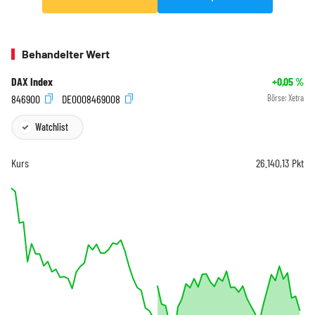
Behandelter Wert
DAX Index
+0,05
%
846900
DE0008469008
Börse:
Xetra
Watchlist
Kurs
26.140,13
Pkt