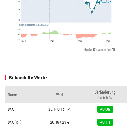
Quelle: Börsenmedien AG
Behandelte Werte
Veränderung
Name
Wert
Heute in %
DAX
26.140,13
Pkt.
+0,05
DAX (RT)
26.187,29
€
+0,11