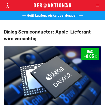
++ Heiß kaufen, eiskalt verdoppeln ++
Dialog Semiconductor: Apple-Lieferant
wird vorsichtig
DAX
+0,05
%