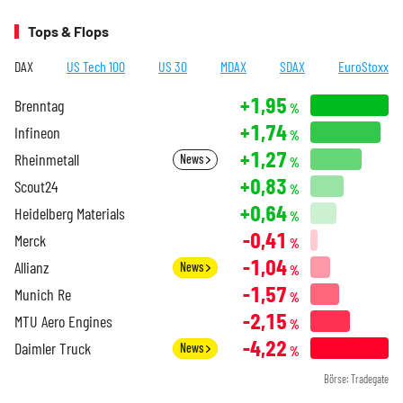
Tops & Flops
DAX
US Tech 100
US 30
MDAX
SDAX
EuroStoxx
+1,95
Brenntag
%
+1,74
Infineon
%
+1,27
Rheinmetall
News
%
+0,83
Scout24
%
+0,64
Heidelberg Materials
%
-0,41
Merck
%
-1,04
Allianz
News
%
-1,57
Munich Re
%
-2,15
MTU Aero Engines
%
-4,22
Daimler Truck
News
%
Börse: Tradegate