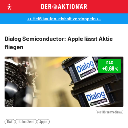
++ Heiß kaufen, eiskalt verdoppeln ++
Dialog Semiconductor: Apple lässt Aktie
fliegen
DAX
+0,69
%
Foto: Börsenmedien AG
DAX
Dialog Semi
Apple