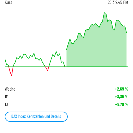
Kurs
26.319,45
Pkt
Woche
+2,69
%
1M
+3,35
%
1J
+8,79
%
DAX Index Kennzahlen und Details