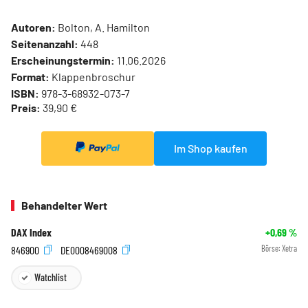
Autoren:
Bolton, A. Hamilton
Seitenanzahl:
448
Erscheinungstermin:
11.06.2026
Format:
Klappenbroschur
ISBN:
978-3-68932-073-7
Preis:
39,90 €
Im Shop kaufen
Behandelter Wert
DAX Index
+0,69
%
846900
DE0008469008
Börse:
Xetra
Watchlist