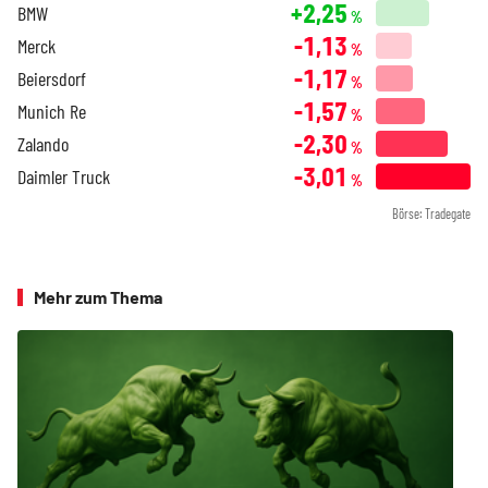
+2,25
BMW
%
-1,13
Merck
%
-1,17
Beiersdorf
%
-1,57
Munich Re
%
-2,30
Zalando
%
-3,01
Daimler Truck
%
Börse: Tradegate
Mehr zum Thema