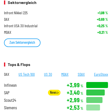
Sektorvergleich
Infront Nikkei 225
+1,08
%
DAX
+0,69
%
Infront USA 30 Industrial
+0,25
%
MDAX
+0,21
%
Zum Sektorvergleich
Tops & Flops
DAX
US Tech 100
US 30
MDAX
SDAX
EuroStoxx
+3,99
Infineon
%
+3,40
SAP
News
%
+2,99
Scout24
%
+2,53
Siemens
%