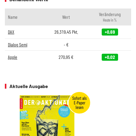
Veränderung
Name
Wert
Heute in %
DAX
26.319,45
Pkt.
+0,69
Dialog Semi
-
€
Apple
270,95
€
+0,02
Aktuelle Ausgabe