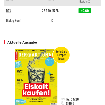
Heute in %
DAX
26.319,45
Pkt.
+0,69
Dialog Semi
-
€
Aktuelle Ausgabe
Nr. 33/26
8,90 €