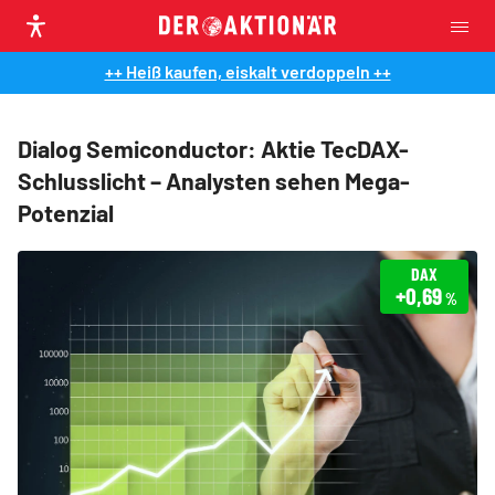
++ Heiß kaufen, eiskalt verdoppeln ++
Dialog Semiconductor: Aktie TecDAX-
Schlusslicht – Analysten sehen Mega-
Potenzial
DAX
+0,69
%