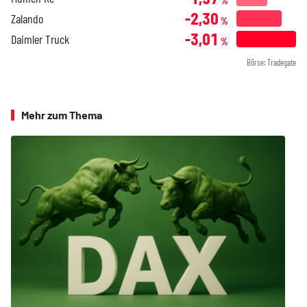
%
-2,30
Zalando
%
-3,01
Daimler Truck
%
Börse: Tradegate
Mehr zum Thema