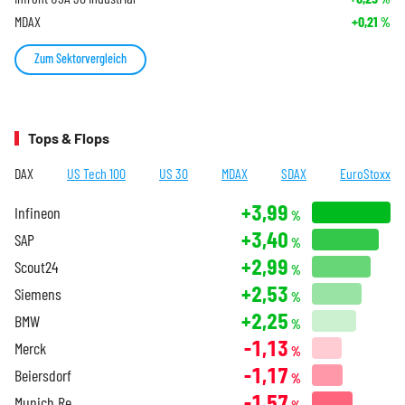
MDAX
+0,21
%
Zum Sektorvergleich
Tops & Flops
DAX
US Tech 100
US 30
MDAX
SDAX
EuroStoxx
+3,99
Infineon
%
+3,40
SAP
%
+2,99
Scout24
%
+2,53
Siemens
%
+2,25
BMW
%
-1,13
Merck
%
-1,17
Beiersdorf
%
-1,57
Munich Re