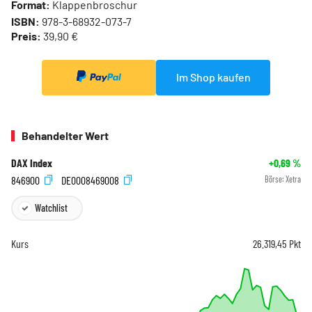
Format:
Klappenbroschur
ISBN:
978-3-68932-073-7
Preis:
39,90 €
Im Shop kaufen
Behandelter Wert
DAX Index
+0,69
%
846900
DE0008469008
Börse:
Xetra
Watchlist
Kurs
26.319,45
Pkt