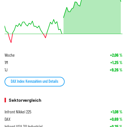
Woche
+2,06
%
1M
+1,25
%
1J
+9,26
%
DAX Index Kennzahlen und Details
Sektorvergleich
Infront Nikkei 225
+1,08
%
DAX
+0,69
%
Infront USA 30 Industrial
+0,25
%