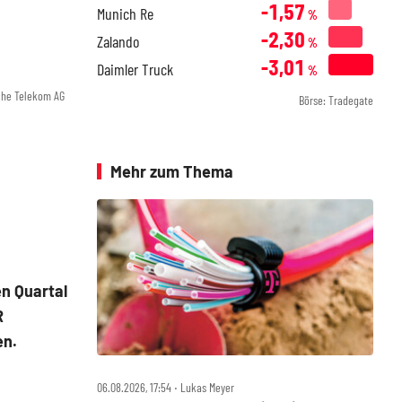
-1,57
Munich Re
%
-2,30
Zalando
%
-3,01
Daimler Truck
%
che Telekom AG
Börse: Tradegate
Mehr zum Thema
n Quartal
R
en.
06.08.2026, 17:54 ‧ Lukas Meyer