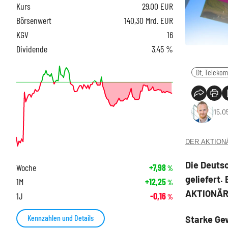
Kurs
29,00
EUR
Börsenwert
140,30 Mrd. EUR
KGV
16
Dividende
3,45 %
Dt. Telekom
15.0
DER AKTIONÄR
Die Deuts
Woche
+7,98
%
geliefert.
1M
+12,25
%
AKTIONÄR n
1J
-0,16
%
Kennzahlen und Details
Starke Ge