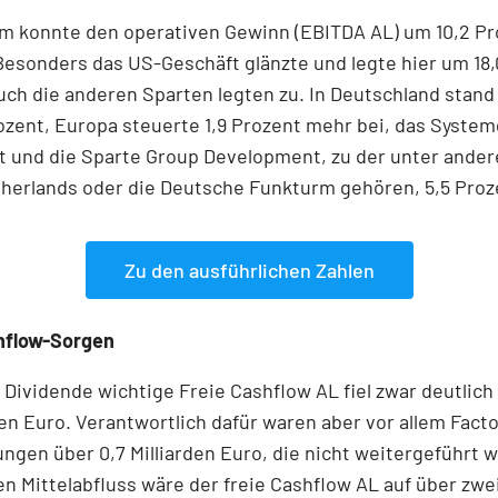
om konnte den operativen Gewinn (EBITDA AL) um 10,2 Pr
Besonders das US-Geschäft glänzte und legte hier um 18
uch die anderen Sparten legten zu. In Deutschland stand 
ozent, Europa steuerte 1,9 Prozent mehr bei, das Syste
t und die Sparte Group Development, zu der unter ande
herlands oder die Deutsche Funkturm gehören, 5,5 Proz
Zu den ausführlichen Zahlen
hflow-Sorgen
e Dividende wichtige Freie Cashflow AL fiel zwar deutlich 
rden Euro. Verantwortlich dafür waren aber vor allem Fact
ngen über 0,7 Milliarden Euro, die nicht weitergeführt 
n Mittelabfluss wäre der freie Cashflow AL auf über zwei