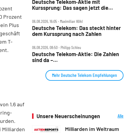
Deutsche Telekom‑Aktie mit
Kurssprung: Das sagen jetzt die
ozent
Analysten und DER AKTIONÄR
,0 Prozent
06.08.2026, 16:05 ‧ Maximilian Völkl
ein Plus
Deutsche Telekom: Das steckt hinter
mgeschäft
dem Kurssprung nach Zahlen
rem T-
06.08.2026, 08:50 ‧ Philipp Schleu
ent.
Deutsche Telekom‑Aktie: Die Zahlen
sind da –
Milliarden‑Rückkaufprogramm
Mehr Deutsche Telekom Empfehlungen
von 1,6 auf
oring-
Unsere Neuerscheinungen
Alle
wurden.
Neuerscheinungen
Milliarden im Weltraum
 Milliarden