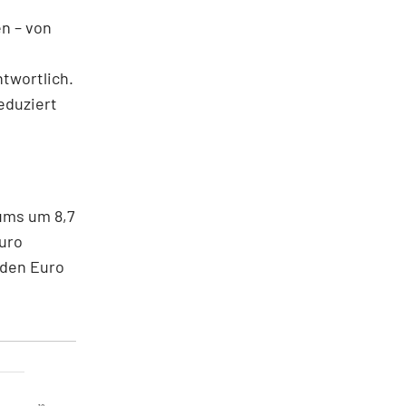
n – von
twortlich.
eduziert
ums um 8,7
Euro
rden Euro