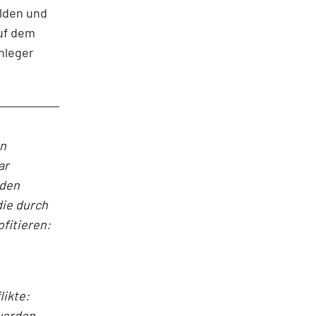
ulden und
auf dem
nleger
in
ar
nden
die durch
fitieren:
ikte:
werden,