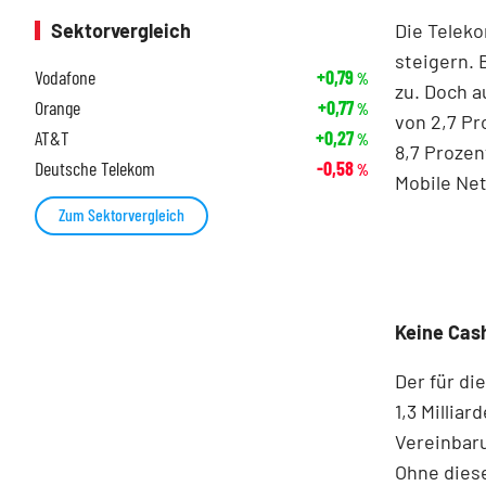
Die Telek
Sektorvergleich
steigern. 
Vodafone
+0,79
%
zu. Doch a
Orange
+0,77
%
von 2,7 Pr
AT&T
+0,27
%
8,7 Prozen
Deutsche Telekom
-0,58
%
Mobile Net
Zum Sektorvergleich
Keine Cas
Der für di
1,3 Millia
Vereinbaru
Ohne diese