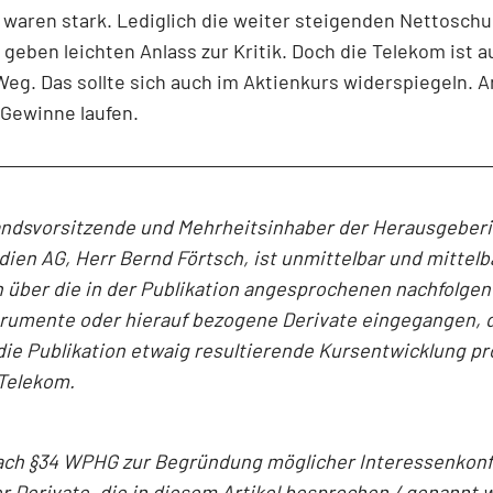
 waren stark. Lediglich die weiter steigenden Nettosch
geben leichten Anlass zur Kritik. Doch die Telekom ist 
Weg. Das sollte sich auch im Aktienkurs widerspiegeln. A
 Gewinne laufen.
andsvorsitzende und Mehrheitsinhaber der Herausgeber
en AG, Herr Bernd Förtsch, ist unmittelbar und mittelb
 über die in der Publikation angesprochenen nachfolge
trumente oder hierauf bezogene Derivate eingegangen, 
die Publikation etwaig resultierende Kursentwicklung pro
Telekom.
ach §34 WPHG zur Begründung möglicher Interessenkonfl
r Derivate, die in diesem Artikel besprochen / genannt 