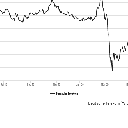
Jul '19
Sep '19
Nov '19
Jan '20
Mär '20
M
Deutsche Telekom
Deutsche Telekom
(WK