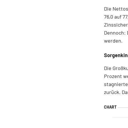
Die Netto
76,0 auf 7
Zinssiche
Dennoch: D
werden.
Sorgenkin
Die Großk
Prozent we
stagnierte
zurück. Da