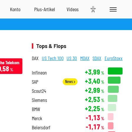
Tops & Flops
DAX
US Tech 100
US 30
MDAX
SDAX
EuroStoxx
he Telekom
0,58
%
+3,99
Infineon
%
+3,40
SAP
News
%
+2,99
Scout24
%
+2,53
Siemens
%
+2,25
BMW
%
-1,13
Merck
%
-1,17
Beiersdorf
%