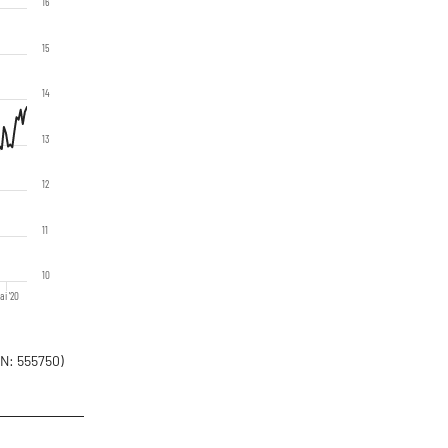
16
15
14
13
12
11
10
ai '20
N: 555750)