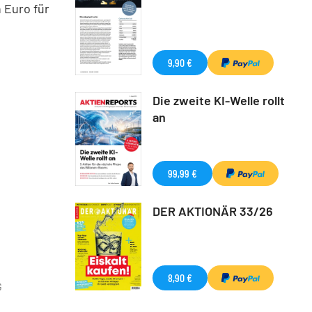
 Euro für
9,90 €
Die zweite KI-Welle rollt
an
99,99 €
DER AKTIONÄR 33/26
8,90 €
G