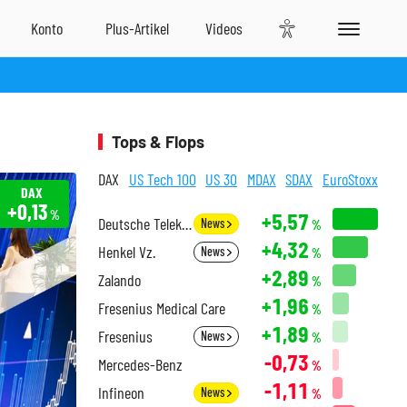
Tops & Flops
DAX
US Tech 100
US 30
MDAX
SDAX
EuroStoxx
DAX
+0,13
%
+5,57
Deutsche Telekom
News
%
+4,32
Henkel Vz.
News
%
+2,89
Zalando
%
+1,96
Fresenius Medical Care
%
+1,89
Fresenius
News
%
-0,73
Mercedes-Benz
%
-1,11
Infineon
News
%