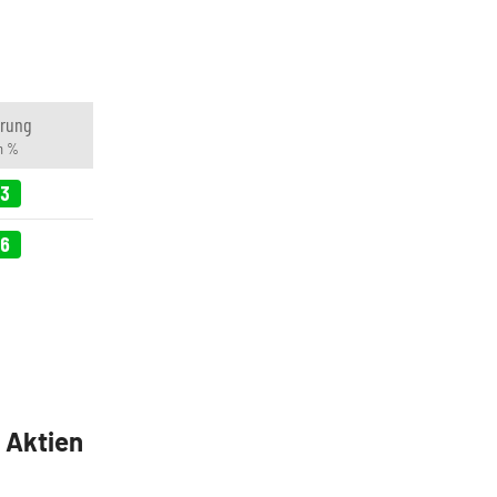
rung
in %
13
06
5 Aktien