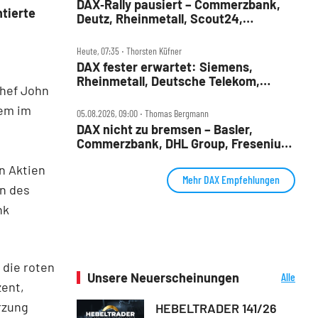
DAX‑Rally pausiert – Commerzbank,
ntierte
Deutz, Rheinmetall, Scout24,
Siemens, SUSS, United Internet im
Check
Heute, 07:35 ‧ Thorsten Küfner
DAX fester erwartet: Siemens,
Rheinmetall, Deutsche Telekom,
chef John
Merck und Commerzbank im Fokus
lem im
05.08.2026, 09:00 ‧ Thomas Bergmann
DAX nicht zu bremsen – Basler,
Commerzbank, DHL Group, Fresenius,
Infineon, Vonovia im Check
n Aktien
Mehr DAX Empfehlungen
en des
nk
 die roten
Unsere Neuerscheinungen
Alle
zent,
Neuerscheinungen
rzung
HEBELTRADER 141/26