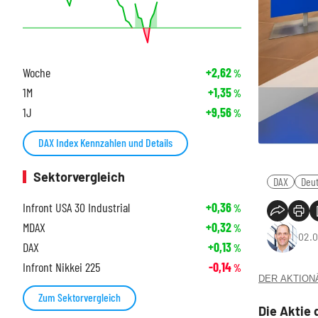
Woche
+2,62
%
1M
+1,35
%
1J
+9,56
%
DAX Index Kennzahlen und Details
Sektorvergleich
DAX
Deu
Infront USA 30 Industrial
+0,36
%
MDAX
+0,32
%
02.0
DAX
+0,13
%
Infront Nikkei 225
-0,14
%
DER AKTIONÄR
Zum Sektorvergleich
Die Aktie 