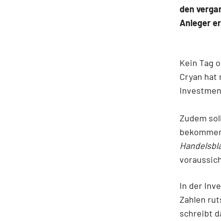
den vergan
Anleger er
Kein Tag 
Cryan hat 
Investment
Zudem soll
bekommen m
Handelsbl
voraussich
In der Inv
Zahlen rut
schreibt d