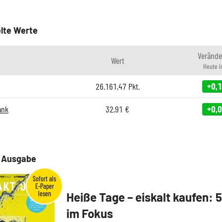
lte Werte
Verände
Wert
Heute 
26.161,47
Pkt.
+0,
ank
32,91
€
+0,
e Ausgabe
Heiße Tage – eiskalt kaufen: 
im Fokus