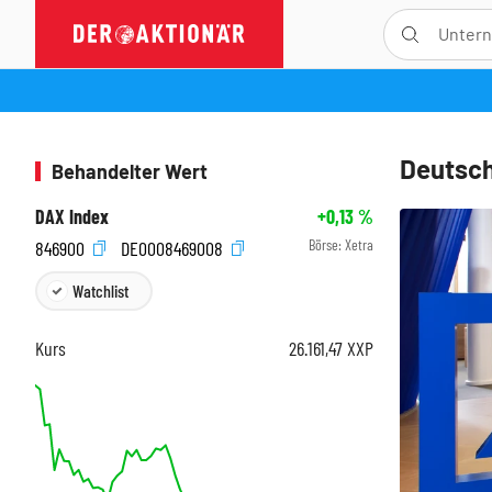
Deutsch
Behandelter Wert
DAX Index
+0,13
%
Börse:
Xetra
846900
DE0008469008
Watchlist
Kurs
26.161,47
XXP