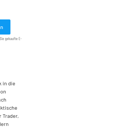
en
Sie gekaufte E-
 in die
ton
sch
aktische
 Trader,
dern