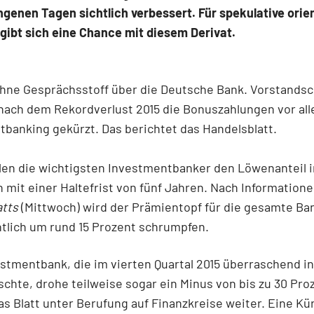
genen Tagen sichtlich verbessert. Für spekulative orie
gibt sich eine Chance mit diesem Derivat.
ohne Gesprächsstoff über die Deutsche Bank. Vorstands
nach dem Rekordverlust 2015 die Bonuszahlungen vor al
banking gekürzt. Das berichtet das Handelsblatt.
en die wichtigsten Investmentbanker den Löwenanteil i
it einer Haltefrist von fünf Jahren. Nach Information
atts
(Mittwoch) wird der Prämientopf für die gesamte Ba
tlich um rund 15 Prozent schrumpfen.
estmentbank, die im vierten Quartal 2015 überraschend in
schte, drohe teilweise sogar ein Minus von bis zu 30 Pro
as Blatt unter Berufung auf Finanzkreise weiter. Eine Kü