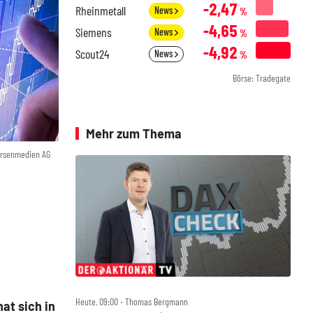
-2,47
Rheinmetall
News
%
-4,65
Siemens
News
%
-4,92
Scout24
News
%
Börse: Tradegate
Mehr zum Thema
örsenmedien AG
Heute, 09:00 ‧ Thomas Bergmann
at sich in