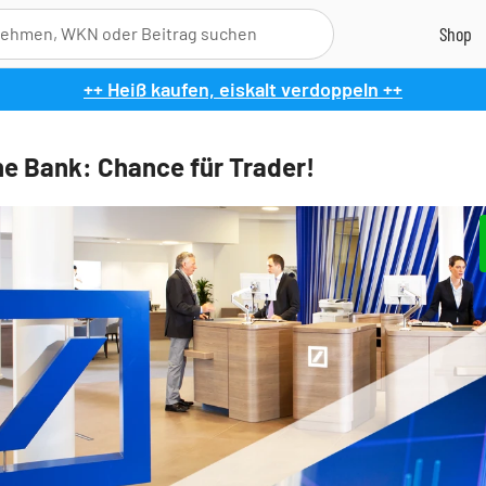
++ Heiß kaufen, eiskalt verdoppeln ++
e Bank: Chance für Trader!