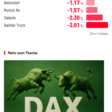
-1,17
Beiersdorf
%
-1,57
Munich Re
%
-2,30
Zalando
%
-3,01
Daimler Truck
%
Börse: Tradegate
Mehr zum Thema