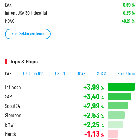
DAX
+0,69
%
Infront USA 30 Industrial
+0,25
%
MDAX
+0,21
%
Zum Sektorvergleich
Tops & Flops
DAX
US Tech 100
US 30
MDAX
SDAX
EuroStoxx
+3,99
Infineon
%
+3,40
SAP
%
+2,99
Scout24
%
+2,53
Siemens
%
+2,25
BMW
%
-1,13
Merck
%