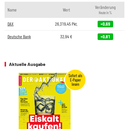
Veränderung
Name
Wert
Heute in %
DAX
26.319,45
Pkt.
+0,69
Deutsche Bank
32,94
€
+0,81
Aktuelle Ausgabe