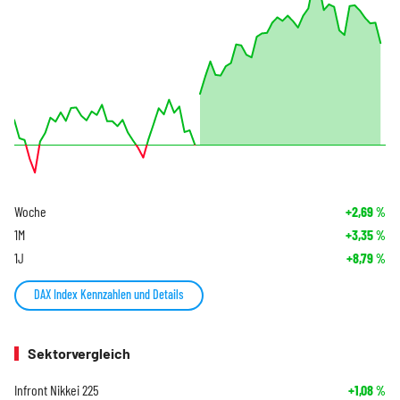
Woche
+2,69
%
1M
+3,35
%
1J
+8,79
%
DAX Index Kennzahlen und Details
Sektorvergleich
Infront Nikkei 225
+1,08
%