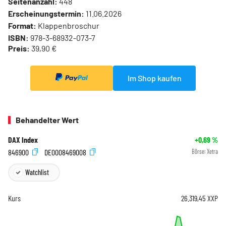
Seitenanzahl:
448
Erscheinungstermin:
11.06.2026
Format:
Klappenbroschur
ISBN:
978-3-68932-073-7
Preis:
39,90 €
Im Shop kaufen
Behandelter Wert
DAX Index
+0,69
%
846900
DE0008469008
Börse:
Xetra
Watchlist
Kurs
26.319,45
XXP