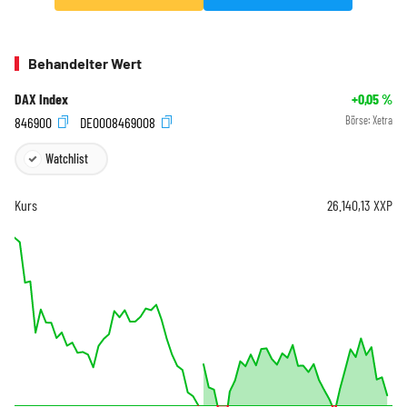
Behandelter Wert
DAX Index
+0,05
%
846900
DE0008469008
Börse:
Xetra
Watchlist
Kurs
26.140,13
XXP