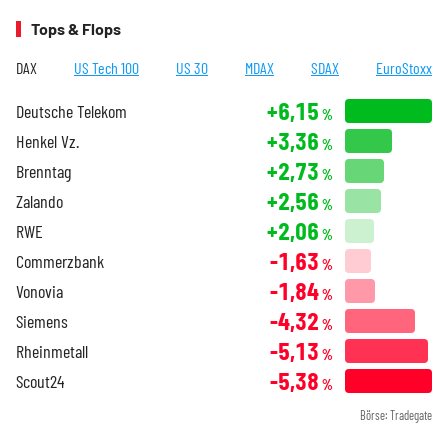
Tops & Flops
DAX
US Tech 100
US 30
MDAX
SDAX
EuroStoxx
+6,15
Deutsche Telekom
%
+3,36
Henkel Vz.
%
+2,73
Brenntag
%
+2,56
Zalando
%
+2,06
RWE
%
-1,63
Commerzbank
%
-1,84
Vonovia
%
-4,32
Siemens
%
-5,13
Rheinmetall
%
-5,38
Scout24
%
Börse: Tradegate