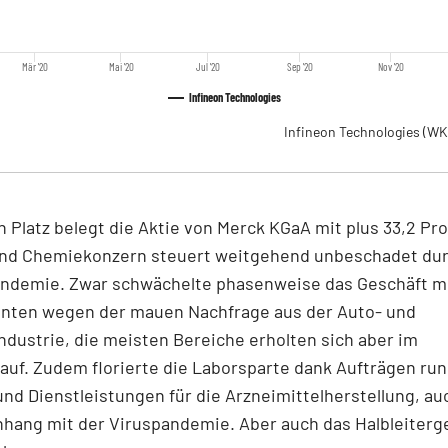
Mär '20
Mai '20
Jul '20
Sep '20
Nov '20
Infineon Technologies
Infineon Technologies
(WK
n Platz belegt die Aktie von Merck KGaA mit plus 33,2 Pr
nd Chemiekonzern steuert weitgehend unbeschadet dur
ndemie. Zwar schwächelte phasenweise das Geschäft m
nten wegen der mauen Nachfrage aus der Auto- und
dustrie, die meisten Bereiche erholten sich aber im
auf. Zudem florierte die Laborsparte dank Aufträgen ru
nd Dienstleistungen für die Arzneimittelherstellung, au
ang mit der Viruspandemie. Aber auch das Halbleiterg