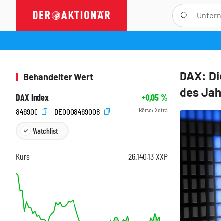
DAX: Di
Behandelter Wert
des Jah
DAX Index
+0,05
%
Börse:
Xetra
846900
DE0008469008
Watchlist
Kurs
26.140,13
XXP