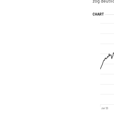
zog deutli
Jan '20