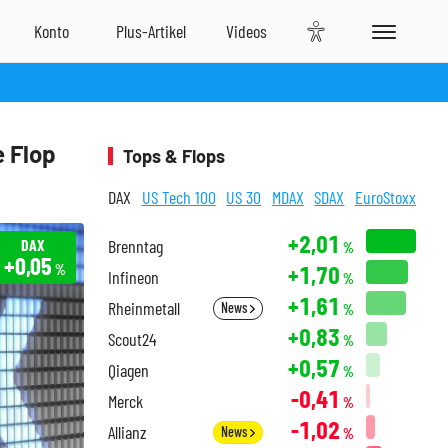
e Flop
Tops & Flops
DAX
US Tech 100
US 30
MDAX
SDAX
EuroStoxx
+2,01
DAX
Brenntag
%
+0,05
+1,70
%
Infineon
%
+1,61
Rheinmetall
News
%
+0,83
Scout24
%
+0,57
Qiagen
%
-0,41
Merck
%
-1,02
Allianz
News
%