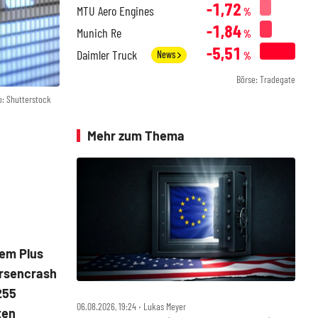
-1,72
MTU Aero Engines
%
-1,84
Munich Re
%
-5,51
Daimler Truck
News
%
Börse: Tradegate
o: Shutterstock
Mehr zum Thema
nem Plus
örsencrash
255
06.08.2026, 19:24 ‧ Lukas Meyer
ten