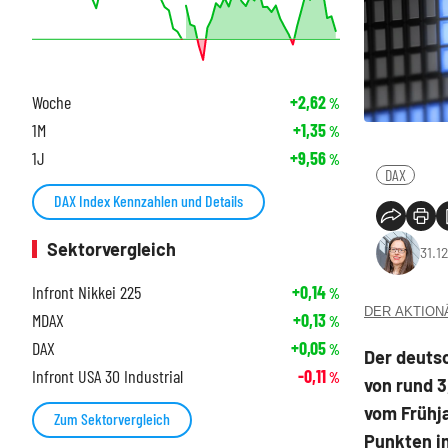
Woche
+2,62
%
1M
+1,35
%
1J
+9,56
%
DAX
DAX Index Kennzahlen und Details
Sektorvergleich
31.1
Infront Nikkei 225
+0,14
%
DER AKTIONÄR
MDAX
+0,13
%
DAX
+0,05
%
Der deutsc
Infront USA 30 Industrial
-0,11
%
von rund 3
vom Frühja
Zum Sektorvergleich
Punkten im