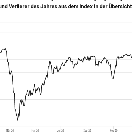
nd Verlierer des Jahres aus dem Index in der Übersicht
Mär '20
Mai '20
Jul '20
Sep '20
Nov '20