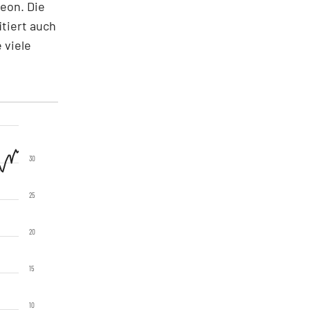
neon. Die
itiert auch
 viele
30
25
20
15
10