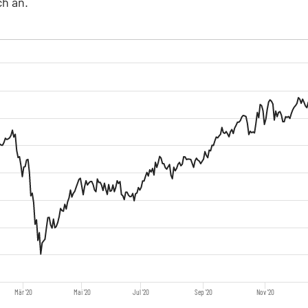
ch an.
Mär '20
Mai '20
Jul '20
Sep '20
Nov '20