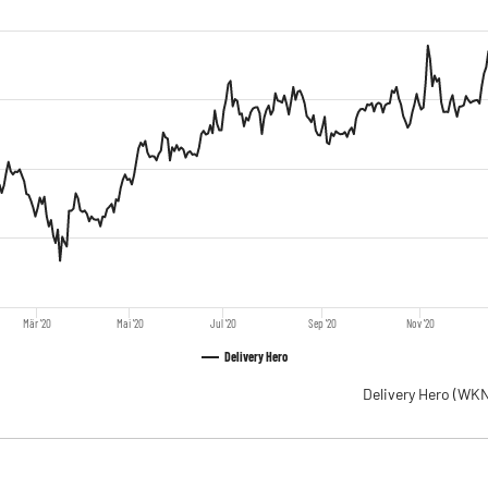
Mär '20
Mai '20
Jul '20
Sep '20
Nov '20
Delivery Hero
Delivery Hero
(WKN