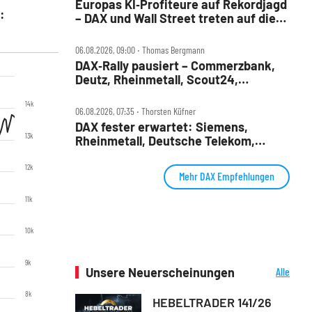
Europas KI‑Profiteure auf Rekordjagd
:
– DAX und Wall Street treten auf die
Bremse
06.08.2026, 09:00 ‧ Thomas Bergmann
DAX‑Rally pausiert – Commerzbank,
Deutz, Rheinmetall, Scout24,
Siemens, SUSS, United Internet im
14k
Check
06.08.2026, 07:35 ‧ Thorsten Küfner
DAX fester erwartet: Siemens,
13k
Rheinmetall, Deutsche Telekom,
Merck und Commerzbank im Fokus
12k
Mehr DAX Empfehlungen
11k
10k
9k
Unsere Neuerscheinungen
Alle
Neuerscheinungen
8k
HEBELTRADER 141/26