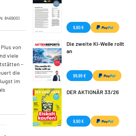
N: 846900)
9,90 €
Die zweite KI-Welle rollt
 Plus von
an
nd viele
tstätten –
euert die
99,99 €
 Augst im
als
DER AKTIONÄR 33/26
8,90 €