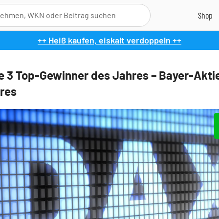
++ Heiß kaufen, eiskalt verdoppeln ++
e 3 Top-Gewinner des Jahres – Bayer-Akti
res