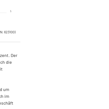
5
N: 623100)
ozent. Der
ch die
it
nd um
ch im
eschäft