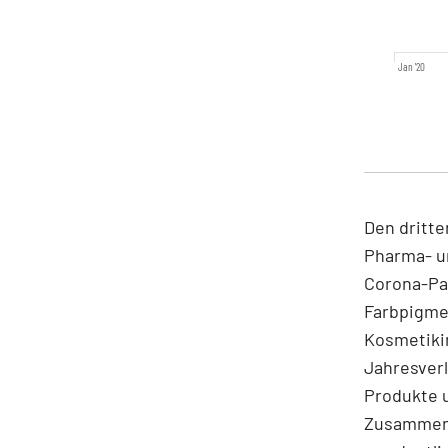
Jan '20
Den dritte
Pharma- u
Corona-Pa
Farbpigme
Kosmetikin
Jahresverl
Produkte u
Zusammenh