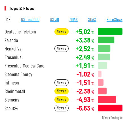
Tops & Flops
DAX
US Tech 100
US 30
MDAX
SDAX
EuroStoxx
+5,02
Deutsche Telekom
News
%
+3,38
Zalando
%
+2,52
Henkel Vz.
News
%
+2,49
Fresenius
%
+1,91
Fresenius Medical Care
%
-1,02
Siemens Energy
%
-1,51
Infineon
News
%
-2,38
Rheinmetall
News
%
-4,93
Siemens
News
%
-6,63
Scout24
News
%
Börse: Tradegate