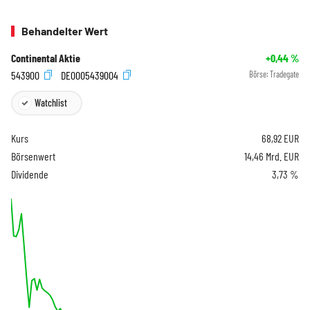
Behandelter Wert
Continental Aktie
+0,44
%
543900
DE0005439004
Börse:
Tradegate
Watchlist
Kurs
68,92
EUR
Börsenwert
14,46 Mrd. EUR
Dividende
3,73 %