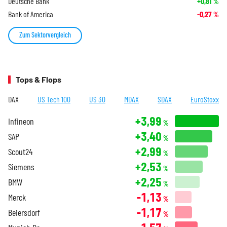
Deutsche Bank
+0,81
%
Bank of America
-0,27
%
Zum Sektorvergleich
Tops & Flops
DAX
US Tech 100
US 30
MDAX
SDAX
EuroStoxx
+3,99
Infineon
%
+3,40
SAP
%
+2,99
Scout24
%
+2,53
Siemens
%
+2,25
BMW
%
-1,13
Merck
%
-1,17
Beiersdorf
%