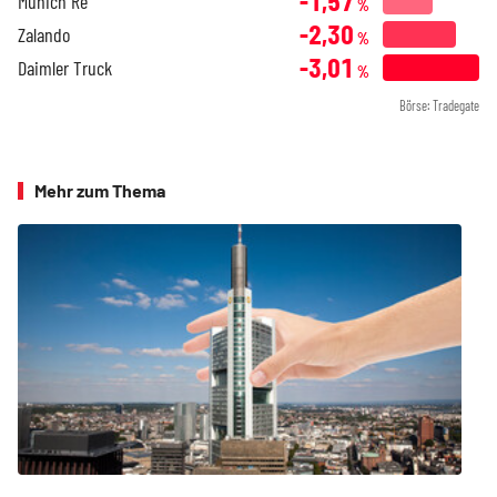
-1,57
Munich Re
%
-2,30
Zalando
%
-3,01
Daimler Truck
%
Börse: Tradegate
Mehr zum Thema