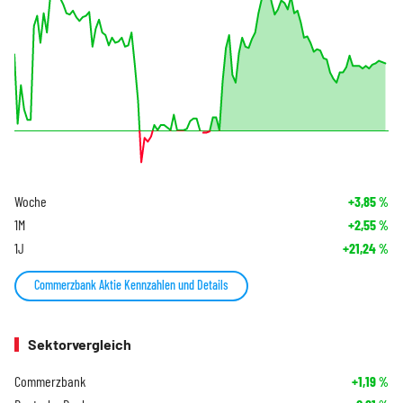
Woche
+3,85
%
1M
+2,55
%
1J
+21,24
%
Commerzbank Aktie Kennzahlen und Details
Sektorvergleich
Commerzbank
+1,19
%