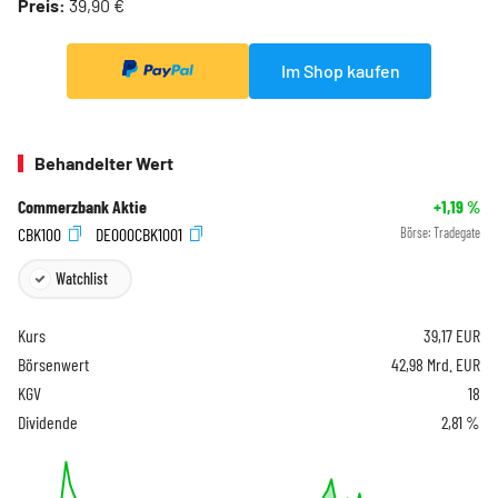
Preis:
39,90 €
Im Shop kaufen
Behandelter Wert
Commerzbank Aktie
+1,19
%
CBK100
DE000CBK1001
Börse:
Tradegate
Watchlist
Kurs
39,17
EUR
Börsenwert
42,98 Mrd. EUR
KGV
18
Dividende
2,81 %