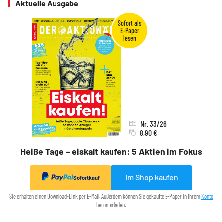
Aktuelle Ausgabe
Nr. 33/26
8,90 €
Heiße Tage – eiskalt kaufen: 5 Aktien im Fokus
Im Shop kaufen
Sofortkauf
Sie erhalten einen Download-Link per E-Mail. Außerdem können Sie gekaufte E-Paper in Ihrem
Konto
herunterladen.