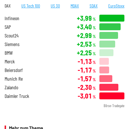
DAX
US Tech 100
US 30
MDAX
SDAX
EuroStoxx
+3,99
Infineon
%
+3,40
SAP
%
+2,99
Scout24
%
+2,53
Siemens
%
+2,25
BMW
%
-1,13
Merck
%
-1,17
Beiersdorf
%
-1,57
Munich Re
%
-2,30
Zalando
%
-3,01
Daimler Truck
%
Börse: Tradegate
Mehr zum Thema