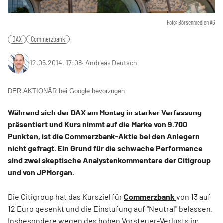
Foto: Börsenmedien AG
DAX
Commerzbank
12.05.2014, 17:08
‧
Andreas Deutsch
DER AKTIONÄR bei Google bevorzugen
Während sich der DAX am Montag in starker Verfassung
präsentiert und Kurs nimmt auf die Marke von 9.700
Punkten, ist die Commerzbank-Aktie bei den Anlegern
nicht gefragt. Ein Grund für die schwache Performance
sind zwei skeptische Analystenkommentare der Citigroup
und von JPMorgan.
Die Citigroup hat das Kursziel für
Commerzbank
von 13 auf
12 Euro gesenkt und die Einstufung auf "Neutral" belassen.
Insbesondere wegen des hohen Vorsteuer-Verlusts im