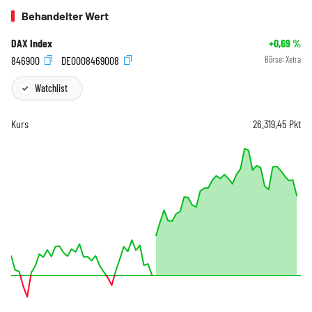
Behandelter Wert
DAX Index
+0,69
%
846900
DE0008469008
Börse:
Xetra
Watchlist
Kurs
26.319,45
Pkt