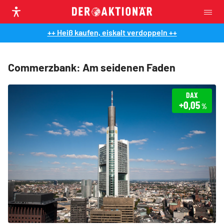
++ Heiß kaufen, eiskalt verdoppeln ++
Commerzbank: Am seidenen Faden
DAX
+0,05
%