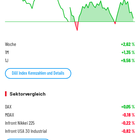
Woche
+2,62
%
1M
+1,35
%
1J
+9,56
%
DAX Index Kennzahlen und Details
Sektorvergleich
DAX
+0,05
%
MDAX
-0,18
%
Infront Nikkei 225
-0,22
%
Infront USA 30 Industrial
-0,82
%