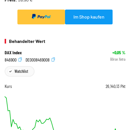
Im Shop kaufen
Behandelter Wert
DAX Index
+0,05
%
846900
DE0008469008
Börse:
Xetra
Watchlist
Kurs
26.140,13
Pkt