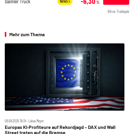
-6,30
Daimler Truck
News
%
Börse: Tradegate
Mehr zum Thema
06.08.2026, 19:24 ‧ Lukas Meyer
Europas KI‑Profiteure auf Rekordjagd – DAX und Wall
Street treten auf die Bremse