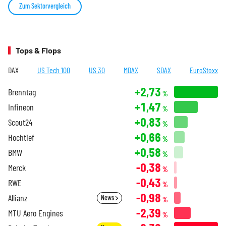
Zum Sektorvergleich
Tops & Flops
DAX
US Tech 100
US 30
MDAX
SDAX
EuroStoxx
+2,73
Brenntag
%
+1,47
Infineon
%
+0,83
Scout24
%
+0,66
Hochtief
%
+0,58
BMW
%
-0,38
Merck
%
-0,43
RWE
%
-0,98
Allianz
News
%
-2,39
MTU Aero Engines
%