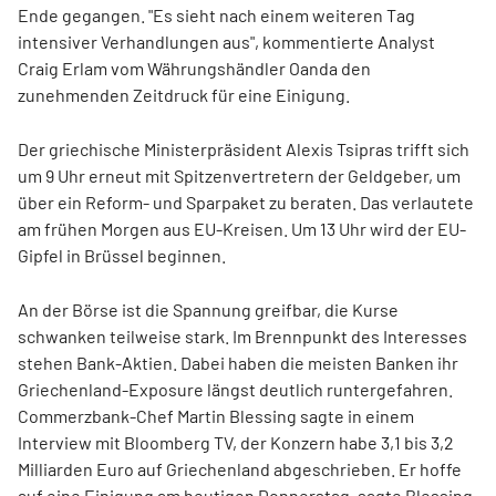
Ende gegangen. "Es sieht nach einem weiteren Tag
intensiver Verhandlungen aus", kommentierte Analyst
Craig Erlam vom Währungshändler Oanda den
zunehmenden Zeitdruck für eine Einigung.
Der griechische Ministerpräsident Alexis Tsipras trifft sich
um 9 Uhr erneut mit Spitzenvertretern der Geldgeber, um
über ein Reform- und Sparpaket zu beraten. Das verlautete
am frühen Morgen aus EU-Kreisen. Um 13 Uhr wird der EU-
Gipfel in Brüssel beginnen.
An der Börse ist die Spannung greifbar, die Kurse
schwanken teilweise stark. Im Brennpunkt des Interesses
stehen Bank-Aktien. Dabei haben die meisten Banken ihr
Griechenland-Exposure längst deutlich runtergefahren.
Commerzbank-Chef Martin Blessing sagte in einem
Interview mit Bloomberg TV, der Konzern habe 3,1 bis 3,2
Milliarden Euro auf Griechenland abgeschrieben. Er hoffe
auf eine Einigung am heutigen Donnerstag, sagte Blessing.