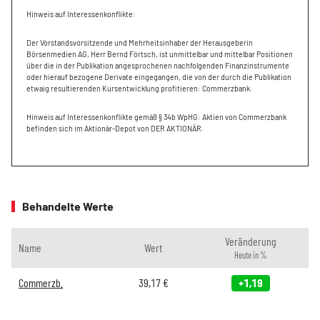
Hinweis auf Interessenkonflikte:
Der Vorstandsvorsitzende und Mehrheitsinhaber der Herausgeberin
Börsenmedien AG, Herr Bernd Förtsch, ist unmittelbar und mittelbar Positionen
über die in der Publikation angesprochenen nachfolgenden Finanzinstrumente
oder hierauf bezogene Derivate eingegangen, die von der durch die Publikation
etwaig resultierenden Kursentwicklung profitieren: Commerzbank.
Hinweis auf Interessenkonflikte gemäß § 34b WpHG: Aktien von Commerzbank
befinden sich im Aktionär-Depot von DER AKTIONÄR.
Behandelte Werte
Veränderung
Name
Wert
Heute in %
Commerzb.
39,17
€
+1,19