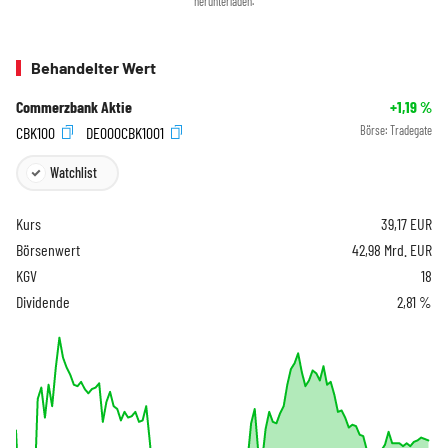
herunterladen.
Behandelter Wert
Commerzbank Aktie
+1,19
%
CBK100
DE000CBK1001
Börse:
Tradegate
Watchlist
Kurs
39,17
EUR
Börsenwert
42,98 Mrd. EUR
KGV
18
Dividende
2,81 %