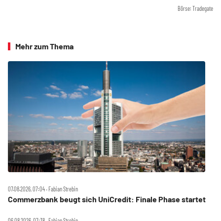
Börse: Tradegate
Mehr zum Thema
07.08.2026, 07:04 ‧ Fabian Strebin
Commerzbank beugt sich UniCredit: Finale Phase startet
06.08.2026, 07:38 ‧ Fabian Strebin