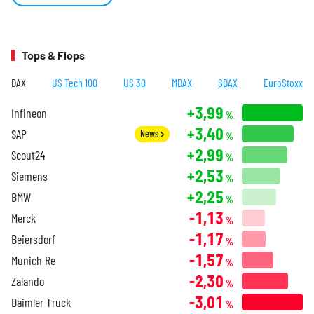
Tops & Flops
DAX
US Tech 100
US 30
MDAX
SDAX
EuroStoxx
+3,99
Infineon
%
+3,40
SAP
News
%
+2,99
Scout24
%
+2,53
Siemens
%
+2,25
BMW
%
-1,13
Merck
%
-1,17
Beiersdorf
%
-1,57
Munich Re
%
-2,30
Zalando
%
-3,01
Daimler Truck
%