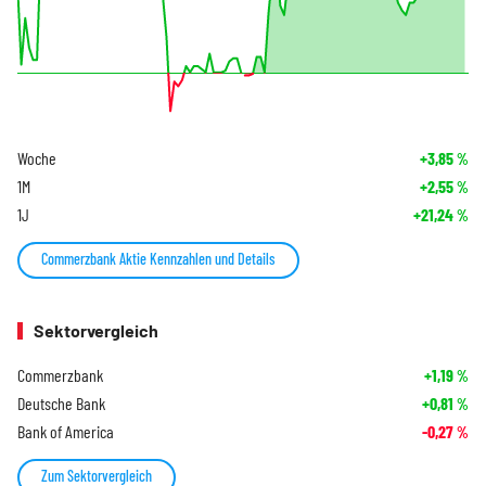
Woche
+3,85
%
1M
+2,55
%
1J
+21,24
%
Commerzbank Aktie Kennzahlen und Details
Sektorvergleich
Commerzbank
+1,19
%
Deutsche Bank
+0,81
%
Bank of America
-0,27
%
Zum Sektorvergleich