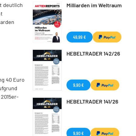
t deutlich
Milliarden im Weltraum
nt
iarden
49,99 €
HEBELTRADER 142/26
ng 40 Euro
9,90 €
aufgrund
 2015er-
HEBELTRADER 141/26
9,90 €