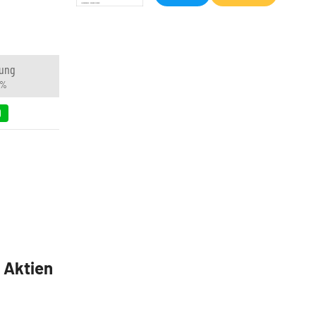
ung
 %
9
5 Aktien