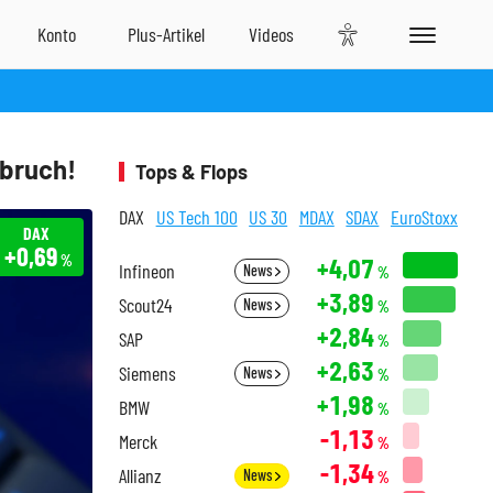
bruch!
Tops & Flops
DAX
US Tech 100
US 30
MDAX
SDAX
EuroStoxx
DAX
+0,69
%
+4,07
Infineon
News
%
+3,89
Scout24
News
%
+2,84
SAP
%
+2,63
Siemens
News
%
+1,98
BMW
%
-1,13
Merck
%
-1,34
Allianz
News
%