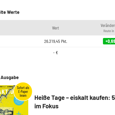
lte Werte
Veränder
Wert
Heute in
26.319,45
Pkt.
+0,6
-
€
e Ausgabe
Heiße Tage – eiskalt kaufen: 
im Fokus