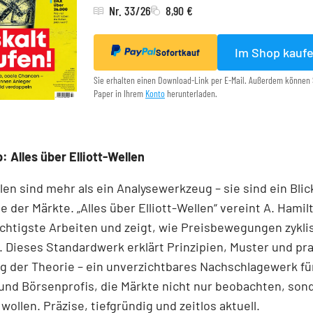
Nr. 33/26
8,90 €
Im Shop kauf
Sofortkauf
Sie erhalten einen Download-Link per E-Mail. Außerdem können 
Paper in Ihrem
Konto
herunterladen.
: Alles über Elliott-Wellen
llen sind mehr als ein Analysewerkzeug – sie sind ein Blick
e der Märkte. „Alles über Elliott-Wellen“ vereint A. Hamil
chtigste Arbeiten und zeigt, wie Preisbewegungen zykli
 Dieses Standardwerk erklärt Prinzipien, Muster und pr
 der Theorie – ein unverzichtbares Nachschlagewerk für
und Börsenprofis, die Märkte nicht nur beobachten, son
wollen. Präzise, tiefgründig und zeitlos aktuell.