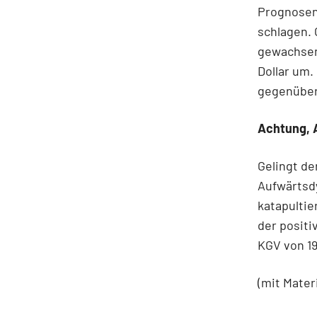
Prognosen 
schlagen. 
gewachsen.
Dollar um
gegenüber
Achtung, 
Gelingt de
Aufwärtsdy
katapultie
der posit
KGV von 19
(mit Mater