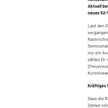
Aktuell be
neues 52
Laut den E
vergangen 
Nachricht
Semicondu
nur ein An
zählen Dr.
Cheuvreux 
Kursniveau
Kräftiges
Dass die R
Zahlen vo