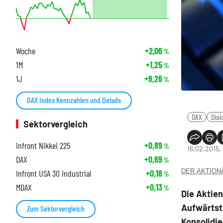
Woche
+2,06
%
1M
+1,25
%
1J
+9,26
%
DAX Index Kennzahlen und Details
DAX
Dial
Sektorvergleich
Infront Nikkei 225
+0,89
%
16.02.2015,
DAX
+0,69
%
DER AKTIONÄR
Infront USA 30 Industrial
+0,18
%
MDAX
+0,13
%
Die Aktien
Aufwärtst
Zum Sektorvergleich
Konsolidi