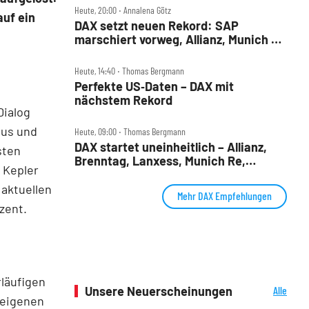
Heute, 20:00 ‧ Annalena Götz
auf ein
DAX setzt neuen Rekord: SAP
marschiert vorweg, Allianz, Munich Re
& Daimler Truck patzen
Heute, 14:40 ‧ Thomas Bergmann
Perfekte US‑Daten – DAX mit
nächstem Rekord
Dialog
aus und
Heute, 09:00 ‧ Thomas Bergmann
DAX startet uneinheitlich – Allianz,
sten
Brenntag, Lanxess, Munich Re,
 Kepler
Porsche SE, SUSS MicroTec im Check
 aktuellen
Mehr DAX Empfehlungen
zent.
rläufigen
Unsere Neuerscheinungen
Alle
 eigenen
Neuerscheinungen