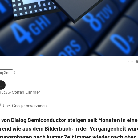
Foto: B
og Semi
 10:25
‧ Stefan Limmer
 bei Google bevorzugen
 von Dialog Semiconductor steigen seit Monaten in ein
rend wie aus dem Bilderbuch. In der Vergangenheit wu
erungsphasen nach kurzer Zeit immer wieder nach oben 