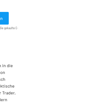
en
Sie gekaufte E-
 in die
ton
sch
aktische
 Trader,
dern