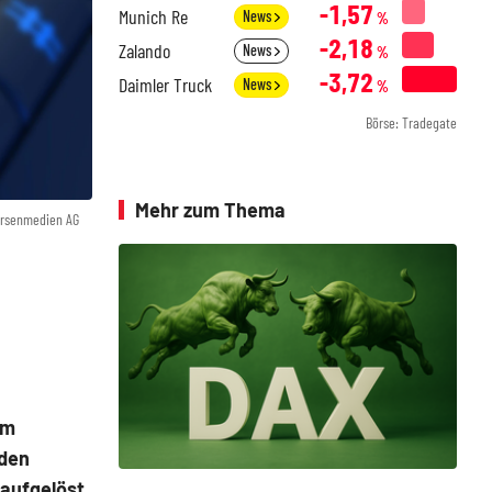
-1,57
Munich Re
News
%
-2,18
Zalando
News
%
-3,72
Daimler Truck
News
%
Börse: Tradegate
Mehr zum Thema
örsenmedien AG
em
rden
aufgelöst.