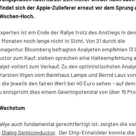
findet sich der Apple-Zulieferer erneut vor dem Sprung 
-Wochen-Hoch.
xperten ist ein Ende der Rallye trotz des Anstiegs in den
Monaten noch lange nicht in Sicht. Von 21 durch die
enagentur Bloomberg befragten Analysten empfehlen 13 
ctor zum Kauf, sieben sprechen eine Halteempfehlung 
alyst votiert zum Verkauf. Zu den optimistischsten Analy
 Karsten Iltgen vom Bankhaus Lampe und Bernd Laux von
die jeweils den fairen Wert bei 40 Euro sehen – auf dem
 entspricht dies einem Gewinnpotenzial von über 15 Pro
 Wachstum
allye auch fundamental gerechtfertigt ist, zeigten die vo
n
Dialog Semiconductor
. Der Chip-Entwickler konnte die