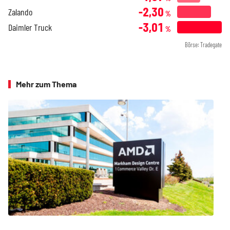
-2,30
Zalando
%
-3,01
Daimler Truck
%
Börse: Tradegate
Mehr zum Thema