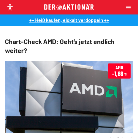
++ Heiß kaufen, eiskalt verdoppeln ++
Chart-Check AMD: Geht’s jetzt endlich
weiter?
AMD
-1,66
%