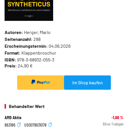
Autoren:
Herger, Mario
Seitenanzahl:
288
Erscheinungstermin:
04.06.2026
Format:
Klappenbroschur
ISBN:
978-3-68932-055-3
Preis:
24,90 €
Im Shop kaufen
Behandelter Wert
AMD Aktie
-1,66
%
863186
US0079031078
Börse:
Tradegate