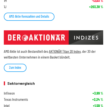
1M
-12,03
%
1J
+203,38
%
AMD Aktie Kennzahlen und Details
AMD Aktie ist auch Bestandteil des
AKTIONÄR Titan 20 Index
, der 20 der
weltbesten Unternehmen in einem Basket bündelt.
Zum Index
Sektorvergleich
Infineon
+3,99
%
Texas Instruments
+2,24
%
Intel
+1,59
%