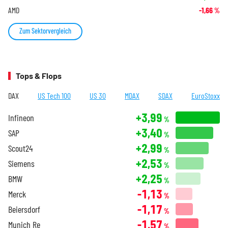
AMD
-1,66
%
Zum Sektorvergleich
Tops & Flops
DAX
US Tech 100
US 30
MDAX
SDAX
EuroStoxx
+3,99
Infineon
%
+3,40
SAP
%
+2,99
Scout24
%
+2,53
Siemens
%
+2,25
BMW
%
-1,13
Merck
%
-1,17
Beiersdorf
%
-1,57
Munich Re
%