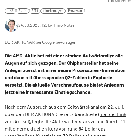
Foto: Shutterstock
USA
Aktie
AMD
Chartanalyse
Prozessor
24.08.2020, 12:15
‧
Timo Nützel
DER AKTIONÄR bei Google bevorzugen
Die AMD-Aktie hat mit einer starken Aufwärtsrallye alle
Augen auf sich gezogen. Der Chiphersteller hat seine
Anleger zuerst mit einer neuen Prozessoren-Generation
und dann mit überragenden Q2-Zahlen in Euphorie
versetzt. Die aktuelle Verschnaufpause bietet Anlegern
jetzt eine interessante Einstiegschance.
Nach dem Ausbruch aus dem Seitwärtskanal am 22. Juli,
über den DER AKTIONÄR bereits berichtete (
hier der Link
zum Artikel
), legte die Aktie weiter stark zu und übertrifft
mit einem aktuellen Kurs von rund 84 Dollar das
ursprüngliche Kursziel von 70 Dollar bei weitem.