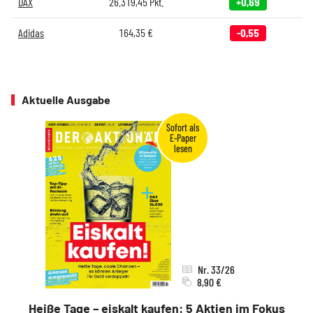
DAX
26.319,45
Pkt.
+0,69
Adidas
164,35
€
-0,55
Aktuelle Ausgabe
Nr. 33/26
8,90 €
Heiße Tage – eiskalt kaufen: 5 Aktien im Fokus