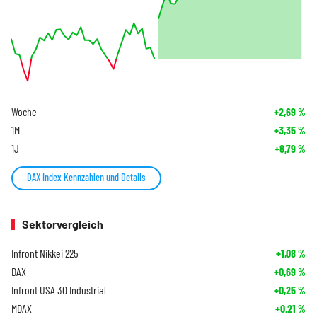
Woche
+2,69
%
1M
+3,35
%
1J
+8,79
%
DAX Index Kennzahlen und Details
Sektorvergleich
Infront Nikkei 225
+1,08
%
DAX
+0,69
%
Infront USA 30 Industrial
+0,25
%
MDAX
+0,21
%