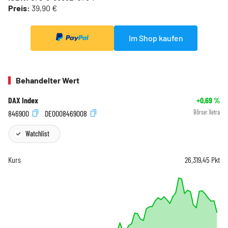
Preis:
39,90 €
Im Shop kaufen
Behandelter Wert
DAX Index
+0,69
%
846900
DE0008469008
Börse:
Xetra
Watchlist
Kurs
26.319,45
Pkt