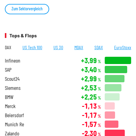
Zum Sektorvergleich
Tops & Flops
DAX
US Tech 100
US 30
MDAX
SDAX
EuroStoxx
+3,99
Infineon
%
+3,40
SAP
%
+2,99
Scout24
%
+2,53
Siemens
%
+2,25
BMW
%
-1,13
Merck
%
-1,17
Beiersdorf
%
-1,57
Munich Re
%
-2,30
Zalando
%