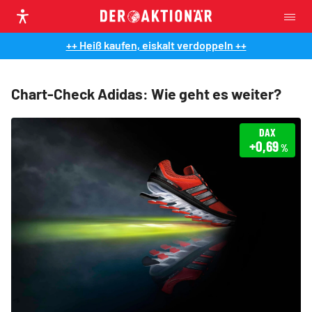
++ Heiß kaufen, eiskalt verdoppeln ++
Chart-Check Adidas: Wie geht es weiter?
DAX
+0,69
%