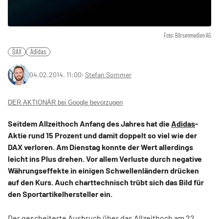
Foto: Börsenmedien AG
DAX
Adidas
04.02.2014, 11:00
‧
Stefan Sommer
DER AKTIONÄR bei Google bevorzugen
Seitdem Allzeithoch Anfang des Jahres hat die
Adidas
-
Aktie rund 15 Prozent und damit doppelt so viel wie der
DAX verloren. Am Dienstag konnte der Wert allerdings
leicht ins Plus drehen. Vor allem Verluste durch negative
Währungseffekte in einigen Schwellenländern drücken
auf den Kurs. Auch charttechnisch trübt sich das Bild für
den Sportartikelhersteller ein.
Der gescheiterte Ausbruch über das Allzeithoch am 22.