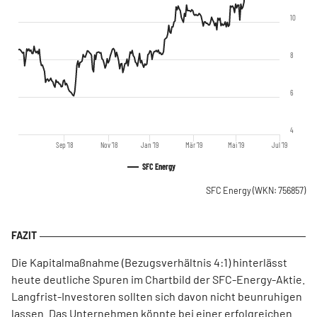
10
8
6
4
Sep '18
Nov '18
Jan '19
Mär '19
Mai '19
Jul '19
SFC Energy
SFC Energy
(WKN: 756857)
Die Kapitalmaßnahme (Bezugsverhältnis 4:1) hinterlässt
heute deutliche Spuren im Chartbild der SFC-Energy-Aktie.
Langfrist-Investoren sollten sich davon nicht beunruhigen
lassen. Das Unternehmen könnte bei einer erfolgreichen