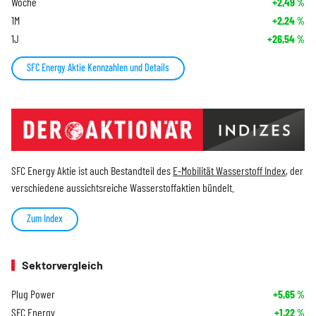
Woche
+2,49
%
1M
+2,24
%
1J
+26,54
%
SFC Energy Aktie Kennzahlen und Details
SFC Energy Aktie ist auch Bestandteil des
E-Mobilität Wasserstoff Index
, der
verschiedene aussichtsreiche Wasserstoffaktien bündelt.
Zum Index
Sektorvergleich
Plug Power
+5,65
%
SFC Energy
+1,22
%