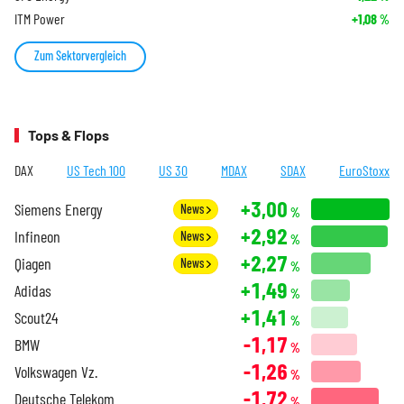
ITM Power
+1,08
%
Zum Sektorvergleich
Tops & Flops
DAX
US Tech 100
US 30
MDAX
SDAX
EuroStoxx
+3,00
Siemens Energy
News
%
+2,92
Infineon
News
%
+2,27
Qiagen
News
%
+1,49
Adidas
%
+1,41
Scout24
%
-1,17
BMW
%
-1,26
Volkswagen Vz.
%
-1,72
Deutsche Telekom
%