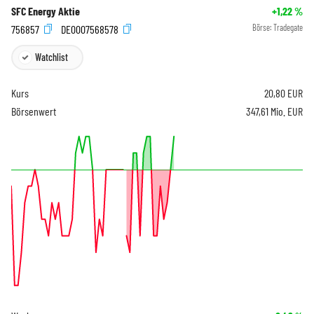
SFC Energy Aktie
+1,22
%
756857
DE0007568578
Börse:
Tradegate
Watchlist
Kurs
20,80
EUR
Börsenwert
347,61 Mio. EUR