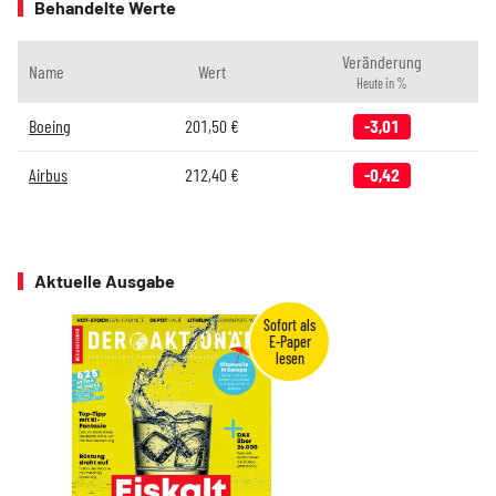
Behandelte Werte
Veränderung
Name
Wert
Heute in %
Boeing
201,50
€
-3,01
Airbus
212,40
€
-0,42
Aktuelle Ausgabe