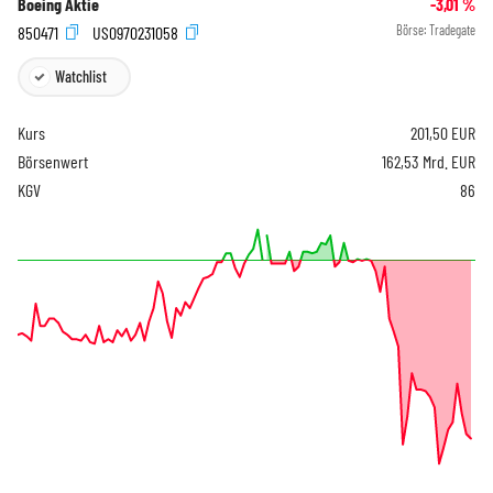
Boeing Aktie
-3,01
%
850471
US0970231058
Börse:
Tradegate
Watchlist
Kurs
201,50
EUR
Börsenwert
162,53 Mrd. EUR
KGV
86