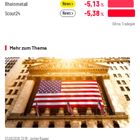
-5,13
Rheinmetall
News
%
-5,38
Scout24
News
%
Börse: Tradegate
Mehr zum Thema
03.08.2026, 22:19 ‧ Jochen Kauper