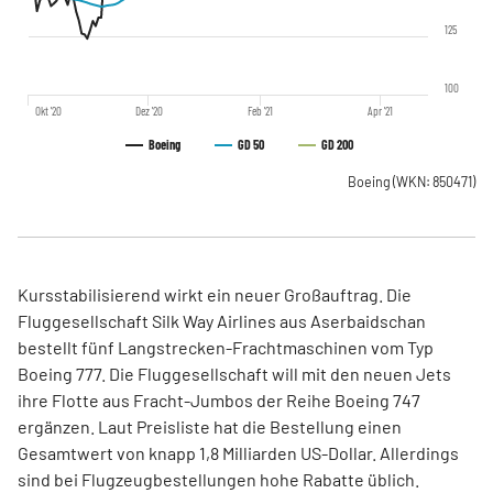
125
100
Okt '20
Dez '20
Feb '21
Apr '21
Boeing
GD 50
GD 200
Boeing
(WKN: 850471)
Kursstabilisierend wirkt ein neuer Großauftrag. Die
Fluggesellschaft Silk Way Airlines aus Aserbaidschan
bestellt fünf Langstrecken-Frachtmaschinen vom Typ
Boeing 777. Die Fluggesellschaft will mit den neuen Jets
ihre Flotte aus Fracht-Jumbos der Reihe Boeing 747
ergänzen. Laut Preisliste hat die Bestellung einen
Gesamtwert von knapp 1,8 Milliarden US-Dollar. Allerdings
sind bei Flugzeugbestellungen hohe Rabatte üblich.