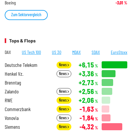
Boeing
-3,01
%
Zum Sektorvergleich
Tops & Flops
DAX
US Tech 100
US 30
MDAX
SDAX
EuroStoxx
+6,15
Deutsche Telekom
News
%
+3,36
Henkel Vz.
News
%
+2,73
Brenntag
%
+2,56
Zalando
News
%
+2,06
RWE
News
%
-1,63
Commerzbank
News
%
-1,84
Vonovia
News
%
-4,32
Siemens
News
%