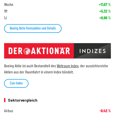
Woche
+11,07
%
1M
+5,32
%
1J
+6,96
%
Boeing Aktie Kennzahlen und Details
Boeing Aktie ist auch Bestandteil des
Weltraum Index
, der aussichtsreiche
Aktien aus der Raumfahrt in einem Index bündelt.
Zum Index
Sektorvergleich
Airbus
-0,42
%