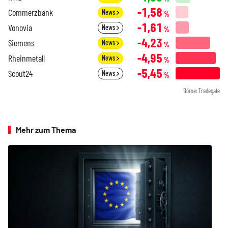
-1,58
Commerzbank
News
%
-1,61
Vonovia
News
%
-4,23
Siemens
News
%
-4,95
Rheinmetall
News
%
-5,45
Scout24
News
%
Börse: Tradegate
Mehr zum Thema