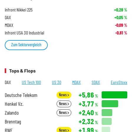
Infront Nikkei 225
+0,28
%
DAX
+0,05
%
MDAX
-0,09
%
Infront USA 30 Industrial
-0,81
%
Zum Sektorvergleich
Tops & Flops
DAX
US Tech 100
US 30
MDAX
SDAX
EuroStoxx
+5,86
Deutsche Telekom
News
%
+3,77
Henkel Vz.
News
%
+2,40
Zalando
News
%
+2,32
Brenntag
%
+1,99
RWE
News
%