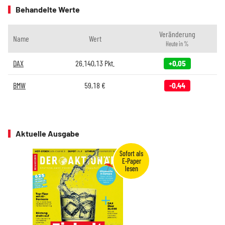
Behandelte Werte
Veränderung
Name
Wert
Heute in %
DAX
26.140,13
Pkt.
+0,05
BMW
59,18
€
-0,44
Aktuelle Ausgabe