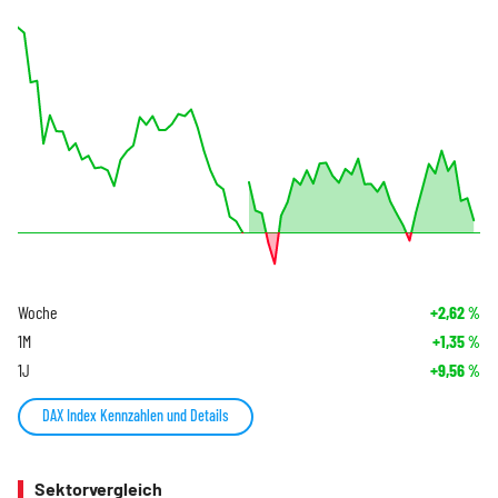
Woche
+2,62
%
1M
+1,35
%
1J
+9,56
%
DAX Index Kennzahlen und Details
Sektorvergleich