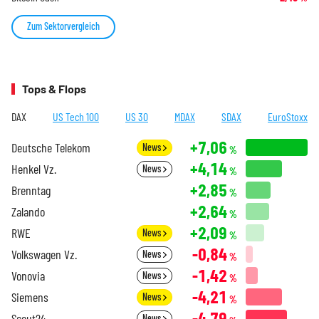
Zum Sektorvergleich
Tops & Flops
DAX
US Tech 100
US 30
MDAX
SDAX
EuroStoxx
+7,06
Deutsche Telekom
News
%
+4,14
Henkel Vz.
News
%
+2,85
Brenntag
%
+2,64
Zalando
%
+2,09
RWE
News
%
-0,84
Volkswagen Vz.
News
%
-1,42
Vonovia
News
%
-4,21
Siemens
News
%
-4,79
Scout24
News