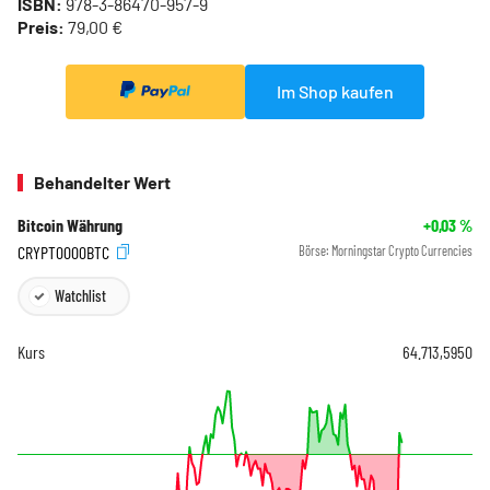
ISBN:
978-3-86470-957-9
Preis:
79,00 €
Im Shop kaufen
Behandelter Wert
Bitcoin Währung
+0,03
%
CRYPT0000BTC
Börse:
Morningstar Crypto Currencies
Watchlist
Kurs
64.713,5950