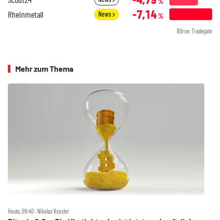
%
-7,14
Rheinmetall
News
%
Börse: Tradegate
Mehr zum Thema
Heute, 09:40 ‧ Nikolas Kessler