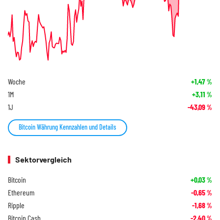
Woche
+1,47
%
1M
+3,11
%
1J
-43,09
%
Bitcoin Währung Kennzahlen und Details
Sektorvergleich
Bitcoin
+0,03
%
Ethereum
-0,65
%
Ripple
-1,68
%
Bitcoin Cash
-2,40
%