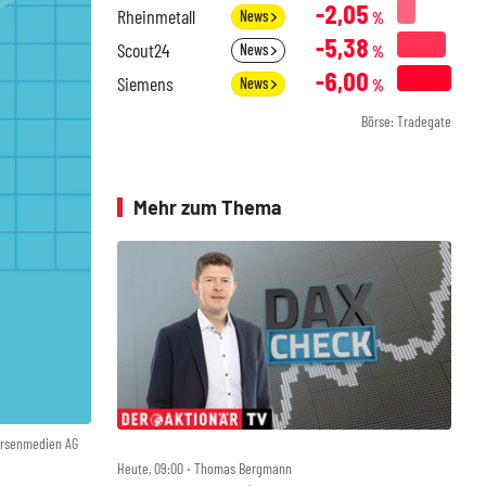
-2,05
Rheinmetall
News
%
-5,38
Scout24
News
%
-6,00
Siemens
News
%
Börse: Tradegate
Mehr zum Thema
örsenmedien AG
Heute, 09:00 ‧ Thomas Bergmann