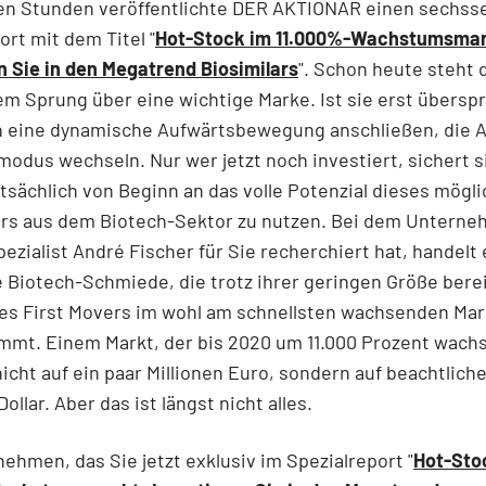
en Stunden veröffentlichte DER AKTIONÄR einen sechsse
ort mit dem Titel "
Hot-Stock im 11.000%-Wachstumsmar
n Sie in den Megatrend Biosimilars
". Schon heute steht 
em Sprung über eine wichtige Marke. Ist sie erst übersp
h eine dynamische Aufwärtsbewegung anschließen, die A
modus wechseln. Nur wer jetzt noch investiert, sichert s
tsächlich von Beginn an das volle Potenzial dieses mögl
ers aus dem Biotech-Sektor zu nutzen. Bei dem Unterne
ezialist André Fischer für Sie recherchiert hat, handelt
e Biotech-Schmiede, die trotz ihrer geringen Größe bere
des First Movers im wohl am schnellsten wachsenden Mar
mmt. Einem Markt, der bis 2020 um 11.000 Prozent wachs
icht auf ein paar Millionen Euro, sondern auf beachtlich
Dollar. Aber das ist längst nicht alles.
ehmen, das Sie jetzt exklusiv im Spezialreport "
Hot-Sto