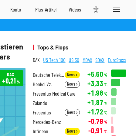
stieren
Tops & Flops
ars
DAX
US Tech 100
US 30
MDAX
SDAX
EuroStoxx
+5,60
DAX
Deutsche Telekom
News
%
+0,21
+3,33
%
Henkel Vz.
News
%
+1,98
Fresenius Medical Care
%
+1,87
Zalando
%
+1,72
Fresenius
News
%
-0,79
Mercedes-Benz
%
-0,91
Infineon
News
%