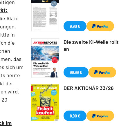
itigen
kt:
die Aktie
rungen,
9,90 €
ktie in
Die zweite KI-Welle rollt
ich die
an
ichen
hmen, das
 es sich um
99,99 €
its heute
kt der
DER AKTIONÄR 33/26
en wird.
e 20
8,90 €
ck im