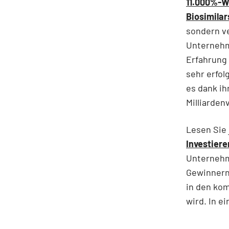
11.000%-W
Biosimilar
sondern ve
Unternehm
Erfahrung
sehr erfol
es dank ih
Milliarde
Lesen Sie 
Investiere
Unternehm
Gewinnern 
in den ko
wird. In e