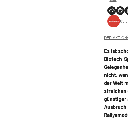
05.0
DER AKTIONÄR
Es ist sc
Biotech-Sp
Gelegenhei
nicht, we
der Welt m
streichen 
günstiger 
Ausbruch. 
Rallyemod