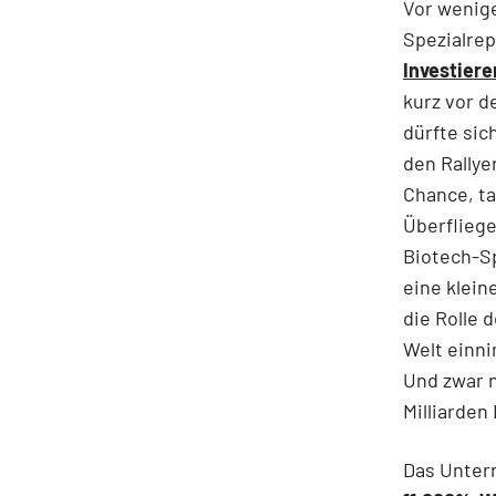
Vor wenig
Spezialrep
Investiere
kurz vor d
dürfte sic
den Rallye
Chance, ta
Überflieg
Biotech-Sp
eine klein
die Rolle 
Welt einni
Und zwar n
Milliarden 
Das Untern