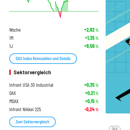
Woche
+2,62
%
1M
+1,35
%
1J
+9,56
%
DAX Index Kennzahlen und Details
Sektorvergleich
Infront USA 30 Industrial
+0,35
%
DAX
+0,21
%
MDAX
+0,15
%
Infront Nikkei 225
-0,24
%
Zum Sektorvergleich
DAX