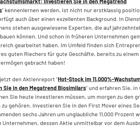
achstumsmarkt: Investieren Sie in den Megatrend
s
" kennenlernen werden, ist nicht nur erstklassig positio
rfügt auch über einen exzellenten Background. In Diens
ens stehen ausgewiesene Experten, die auf jahrzehnte
 bauen können. Und schon in früheren Unternehmen ge
greich gearbeitet haben. Im Umfeld finden sich Entrepre
res guten Riechers für gute Geschäfte, bereits zu einem
nvermögen gebracht haben!
jetzt den Aktienreport "
Hot-Stock im 11.000%-Wachstu
n Sie in den Megatrend Biosimilars
" und erfahren Sie, in
en Sie heute investieren müssen, um morgen zu den g
zu gehören. Investieren Sie in den First Mover eines Se
mmenden sechs Jahren um unglaubliche 11.000 Prozent 
in Unternehmen, dessen Aktie unmittelbar vor dem Ausbr