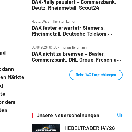
DAX‑Rally pausiert – Commerzbank,
Deutz, Rheinmetall, Scout24,
Siemens, SUSS, United Internet im
Check
Heute, 07:35 ‧ Thorsten Küfner
DAX fester erwartet: Siemens,
Rheinmetall, Deutsche Telekom,
Merck und Commerzbank im Fokus
05.08.2026, 09:00 ‧ Thomas Bergmann
und
DAX nicht zu bremsen – Basler,
Commerzbank, DHL Group, Fresenius,
Infineon, Vonovia im Check
t dann
Mehr DAX Empfehlungen
den Märkte
nd
nte
vor dem
 den
Unsere Neuerscheinungen
Alle
Neuerscheinungen
HEBELTRADER 141/26