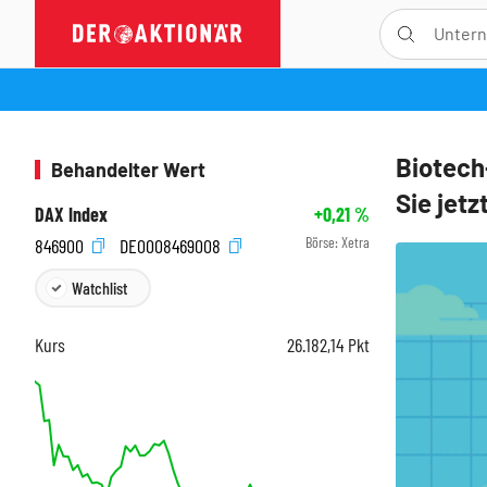
Biotech
Behandelter Wert
Sie jet
DAX Index
+0,21
%
Börse:
Xetra
846900
DE0008469008
Watchlist
Kurs
26.182,14
Pkt