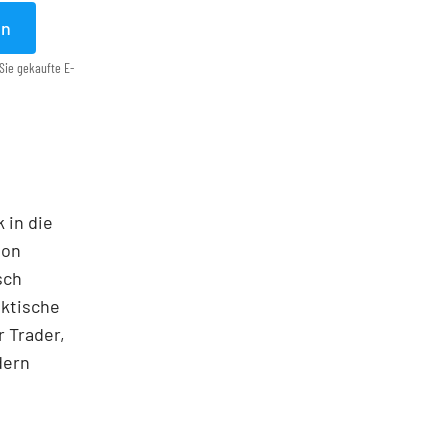
en
Sie gekaufte E-
 in die
ton
sch
aktische
 Trader,
dern