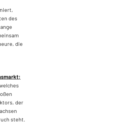
niert,
ten des
lange
meinsam
neure, die
msmarkt:
 welches
roßen
ktors, der
wachsen
uch steht.