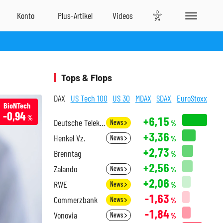
Tops & Flops
DAX
US Tech 100
US 30
MDAX
SDAX
EuroStoxx
BioNTech
-0,94
%
+6,15
Deutsche Telekom
News
%
+3,36
Henkel Vz.
News
%
+2,73
Brenntag
%
+2,56
Zalando
News
%
+2,06
RWE
News
%
-1,63
Commerzbank
News
%
-1,84
Vonovia
News
%