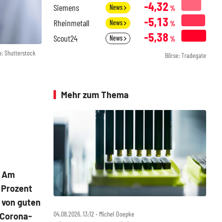
-4,32
Siemens
News
%
-5,13
Rheinmetall
News
%
-5,38
Scout24
News
%
o: Shutterstock
Börse: Tradegate
Mehr zum Thema
. Am
 Prozent
e von guten
04.08.2026, 13:12 ‧ Michel Doepke
 Corona-