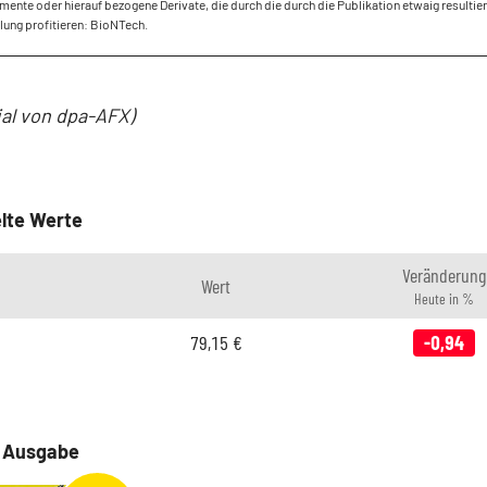
mente oder hierauf bezogene Derivate, die durch die durch die Publikation etwaig resultie
ung profitieren: BioNTech.
ial von dpa-AFX)
lte Werte
Veränderung
Wert
Heute in %
79,15
€
-0,94
e Ausgabe