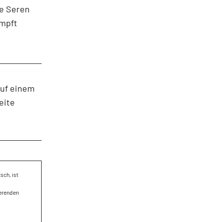
ie Seren
impft
auf einem
eite
sch, ist
ierenden