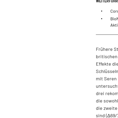
Cor
Bio
Akti
Frühere S
britischen
Effekte di
Schlüsselm
mit Seren 
untersucht
drei rekom
die sowohl
die zweite
sind (Δ69/