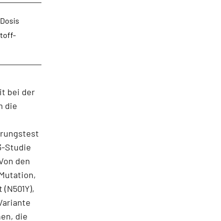
-Dosis
toff-
t bei der
m die
erungstest
3-Studie
 Von den
 Mutation,
 (N501Y),
Variante
en, die