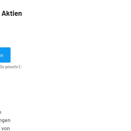
5 Aktien
en
Sie gekaufte E-
e
ungen
e von