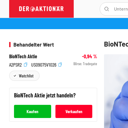
BioNTec
Behandelter Wert
BioNTech Aktie
-0,94
%
Börse:
Tradegate
A2PSR2
US09075V1026
Watchlist
BioNTech
Aktie jetzt handeln?
Kaufen
Verkaufen