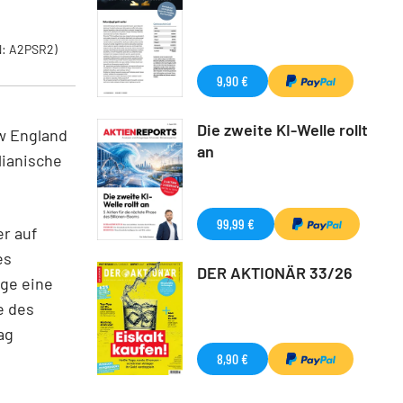
: A2PSR2)
9,90 €
Die zweite KI-Welle rollt
ew England
an
lianische
99,99 €
r auf
es
DER AKTIONÄR 33/26
ge eine
e des
ag
8,90 €