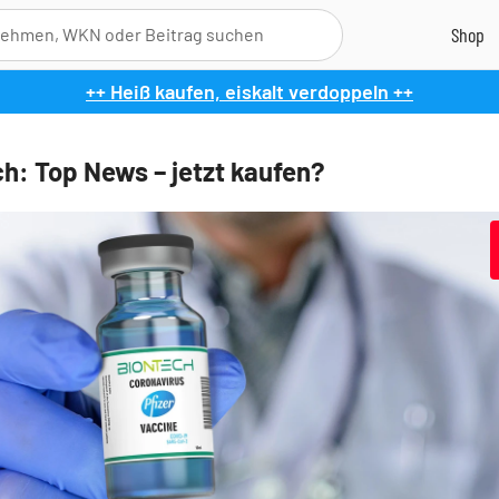
++ Heiß kaufen, eiskalt verdoppeln ++
h: Top News – jetzt kaufen?