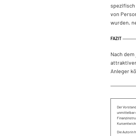
spezifisch
von Person
wurden, n
Nach dem j
attraktive
Anleger kö
Der Vorstan
unmittelbar 
Finanzinstru
Kursentwickl
Die Autorin 