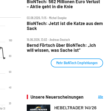
BioNTech: 562 Millionen Euro Verlust
– Aktie geht in die Knie
03.08.2026, 11:15 ‧ Michel Doepke
BioNTech: Jetzt ist die Katze aus dem
Sack
19.06.2026, 13:03 ‧ Andreas Deutsch
100
Bernd Förtsch über BioNTech: „Ich
will wissen, was Sache ist“
80
Mehr BioNTech Empfehlungen
60
40
Unsere Neuerscheinungen
Alle
Neuerscheinungen
20
HEBELTRADER 141/26
Mär '21