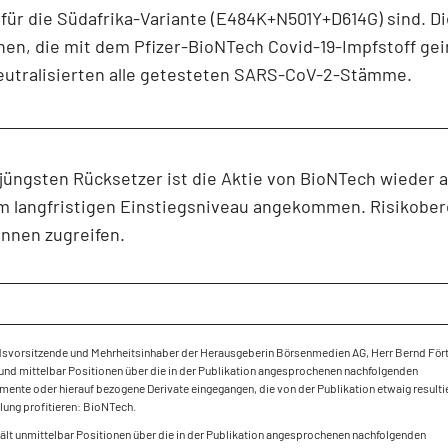
 für die Südafrika-Variante (E484K+N501Y+D614G) sind. D
en, die mit dem Pfizer-BioNTech Covid-19-Impfstoff ge
eutralisierten alle getesteten SARS-CoV-2-Stämme.
üngsten Rücksetzer ist die Aktie von BioNTech wieder 
m langfristigen Einstiegsniveau angekommen. Risikober
nnen zugreifen.
dsvorsitzende und Mehrheitsinhaber der Herausgeberin Börsenmedien AG, Herr Bernd Fört
und mittelbar Positionen über die in der Publikation angesprochenen nachfolgenden
mente oder hierauf bezogene Derivate eingegangen, die von der Publikation etwaig result
ung profitieren: BioNTech.
hält unmittelbar Positionen über die in der Publikation angesprochenen nachfolgenden