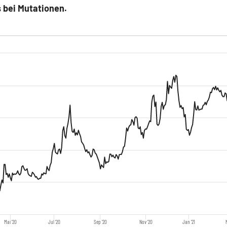
 bei Mutationen.
Mai '20
Jul '20
Sep '20
Nov '20
Jan '21