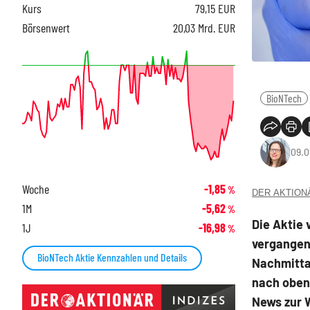
Kurs
79,15
EUR
Börsenwert
20,03 Mrd. EUR
BioNTech
09.0
Woche
-1,85
%
DER AKTIONÄR
1M
-5,62
%
Die Aktie 
1J
-16,98
%
vergangen
BioNTech Aktie Kennzahlen und Details
Nachmitta
nach oben 
News zur W