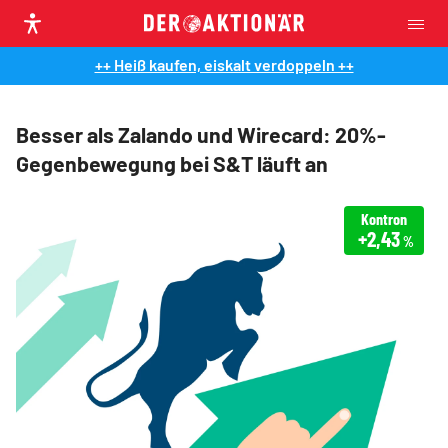
++ Heiß kaufen, eiskalt verdoppeln ++
Besser als Zalando und Wirecard: 20%-
Gegenbewegung bei S&T läuft an
Kontron
+2,43
%