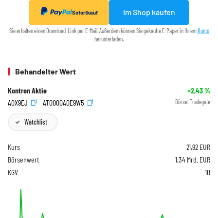
Im Shop kaufen
Sofortkauf
Sie erhalten einen Download-Link per E-Mail. Außerdem können Sie gekaufte E-Paper in Ihrem
Konto
herunterladen.
Behandelter Wert
Kontron Aktie
+2,43
%
A0X9EJ
AT0000A0E9W5
Börse:
Tradegate
Watchlist
Kurs
21,92
EUR
Börsenwert
1,34 Mrd. EUR
KGV
10