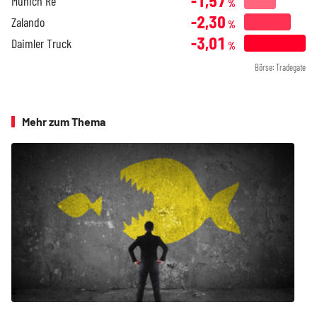
-1,57
Munich Re
%
-2,30
Zalando
%
-3,01
Daimler Truck
%
Börse: Tradegate
Mehr zum Thema