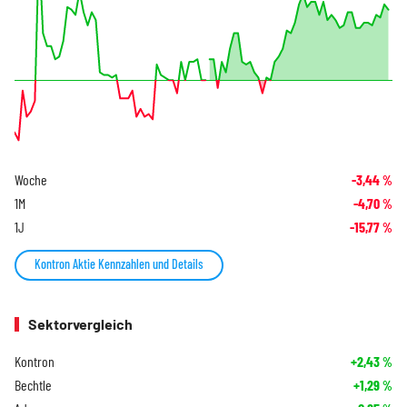
Woche
-3,44
%
1M
-4,70
%
1J
-15,77
%
Kontron Aktie Kennzahlen und Details
Sektorvergleich
Kontron
+2,43
%
Bechtle
+1,29
%