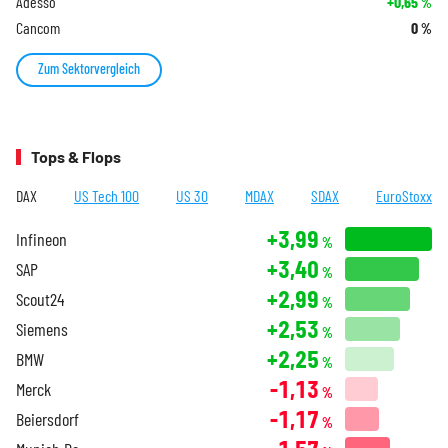
Adesso
+0,65
%
Cancom
0
%
Zum Sektorvergleich
Tops & Flops
DAX
US Tech 100
US 30
MDAX
SDAX
EuroStoxx
+3,99
Infineon
%
+3,40
SAP
%
+2,99
Scout24
%
+2,53
Siemens
%
+2,25
BMW
%
-1,13
Merck
%
-1,17
Beiersdorf
%