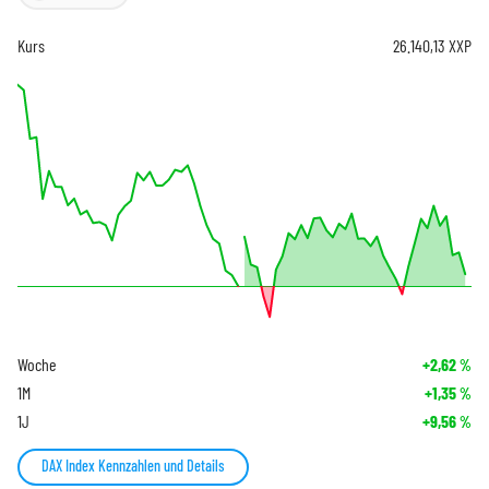
Kurs
26.140,13
XXP
Woche
+2,62
%
1M
+1,35
%
1J
+9,56
%
DAX Index Kennzahlen und Details