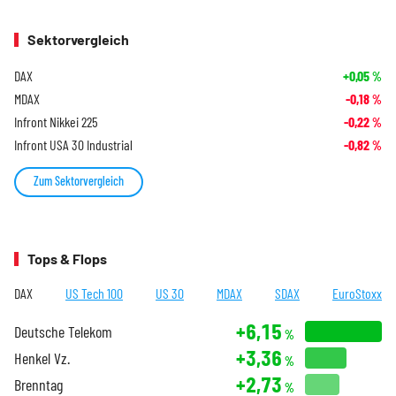
Sektorvergleich
DAX
+0,05
%
MDAX
-0,18
%
Infront Nikkei 225
-0,22
%
Infront USA 30 Industrial
-0,82
%
Zum Sektorvergleich
Tops & Flops
DAX
US Tech 100
US 30
MDAX
SDAX
EuroStoxx
+6,15
Deutsche Telekom
%
+3,36
Henkel Vz.
%
+2,73
Brenntag
%