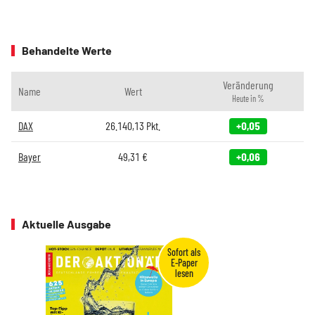
Behandelte Werte
Veränderung
Name
Wert
Heute in %
DAX
26.140,13
Pkt.
+0,05
Bayer
49,31
€
+0,06
Aktuelle Ausgabe