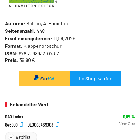
Autoren:
Bolton, A. Hamilton
Seitenanzahl:
448
Erscheinungstermin:
11.06.2026
Format:
Klappenbroschur
ISBN:
978-3-68932-073-7
Preis:
39,90 €
Im Shop kaufen
Behandelter Wert
DAX Index
+0,05
%
846900
DE0008469008
Börse:
Xetra
Watchlist