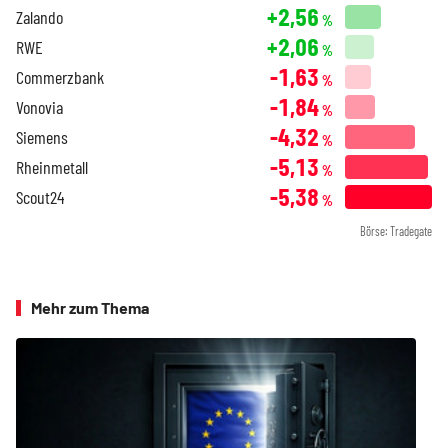
+2,56
Zalando
%
+2,06
RWE
%
-1,63
Commerzbank
%
-1,84
Vonovia
%
-4,32
Siemens
%
-5,13
Rheinmetall
%
-5,38
Scout24
%
Börse: Tradegate
Mehr zum Thema