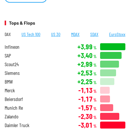
Tops & Flops
DAX
US Tech 100
US 30
MDAX
SDAX
EuroStoxx
+3,99
Infineon
%
+3,40
SAP
%
+2,99
Scout24
%
+2,53
Siemens
%
+2,25
BMW
%
-1,13
Merck
%
-1,17
Beiersdorf
%
-1,57
Munich Re
%
-2,30
Zalando
%
-3,01
Daimler Truck
%