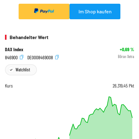
Im Shop kaufen
Behandelter Wert
DAX Index
+0,69
%
846900
DE0008469008
Börse:
Xetra
Watchlist
Kurs
26.319,45
Pkt