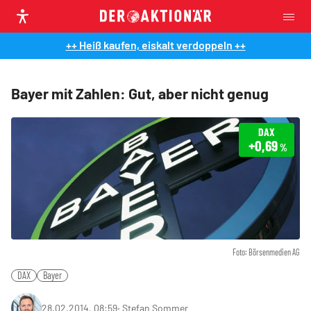
++ Heiß kaufen, eiskalt verdoppeln ++
Bayer mit Zahlen: Gut, aber nicht genug
DAX
+0,69
%
Foto: Börsenmedien AG
DAX
Bayer
28.02.2014, 08:59
‧
Stefan Sommer