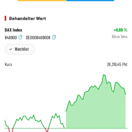
Behandelter Wert
DAX Index
+0,69
%
846900
DE0008469008
Börse:
Xetra
Watchlist
Kurs
26.319,45
Pkt