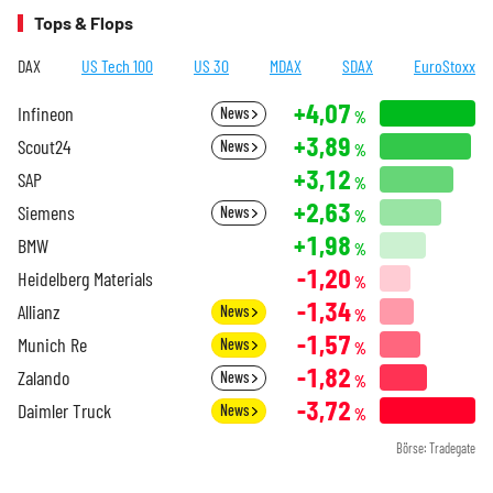
Tops & Flops
DAX
US Tech 100
US 30
MDAX
SDAX
EuroStoxx
+4,07
Infineon
News
%
+3,89
Scout24
News
%
+3,12
SAP
%
+2,63
Siemens
News
%
+1,98
BMW
%
-1,20
Heidelberg Materials
%
-1,34
Allianz
News
%
-1,57
Munich Re
News
%
-1,82
Zalando
News
%
-3,72
Daimler Truck
News
%
Börse: Tradegate