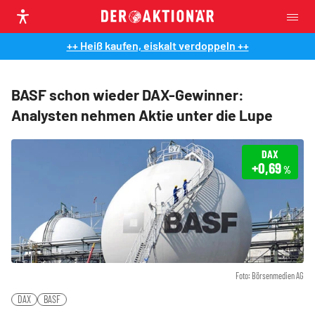
++ Heiß kaufen, eiskalt verdoppeln ++
BASF schon wieder DAX-Gewinner:
Analysten nehmen Aktie unter die Lupe
DAX
+0,69
%
Foto: Börsenmedien AG
DAX
BASF